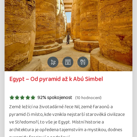
Egypt – Od pyramid až k Abú Simbel
92% spokojenost
(10 hodnocení)
Země ležící na životadárné řece Nil, země faraonů a
pyramid či místo, kde vznikla nejstarší starověká civilizace
ve Středomoří, to vše je Egypt. Místní historie a
architektura je opředena tajemstvím a mystikou, dodnes