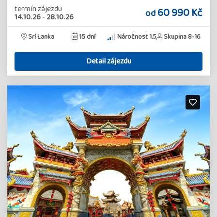
termín zájezdu
60 990 Kč
od
14.10.26
-
28.10.26
Srí Lanka
15 dní
Náročnost 1.5
Skupina 8-16
Detail zájezdu