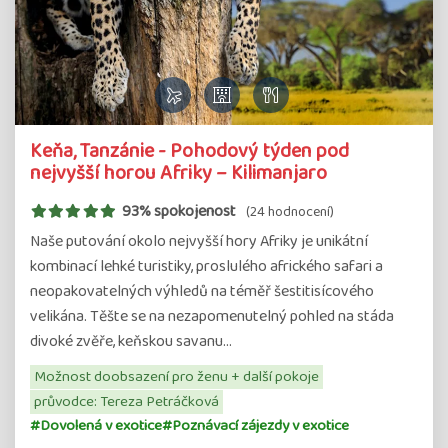
Keňa, Tanzánie - Pohodový týden pod
nejvyšší horou Afriky – Kilimanjaro
93% spokojenost
(24 hodnocení)
Naše putování okolo nejvyšší hory Afriky je unikátní
kombinací lehké turistiky, proslulého afrického safari a
neopakovatelných výhledů na téměř šestitisícového
velikána. Těšte se na nezapomenutelný pohled na stáda
divoké zvěře, keňskou savanu…
Možnost doobsazení pro ženu + další pokoje
průvodce: Tereza Petráčková
#Dovolená v exotice
#Poznávací zájezdy v exotice