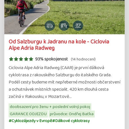
Od Salzburgu k Jadranu na kole - Ciclovia
Alpe Adria Radweg
93% spokojenost
(14 hodnocení)
Ciclovia Alpe Adria Radweg (CAAR) je první dálková
cyklotrasa z rakouského Salzburgu do italského Grada.
Podél cesty budeme mít nepřeberné možnosti občerstvení
a ochutnávek místních specialit. 420 km dlouhá cesta
začíná v Rakousku, v Mozartově…
doobsazení pro ženu + poslední volný pokoj
GARANCE ODJEZDU
průvodce: Ondřej Baťka
#Cyklozájezdy v Evropě
#Dálkové cyklotrasy