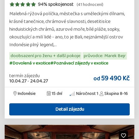
94% spokojenost
(41 hodnocení)
Malebná rýžová políčka, městečka s uměleckými dílnami,
krásné tanečnice, chrámové slavnosti, desetitisíce
hinduistických chrámů, azurové moře, bílé pláže, sopky,
okouzlující a milí lidé - ano, to je Bali, nejznámější ostrov
Indonésie plný legend,…
doobsazení pro ženu + další pokoje
průvodce: Marek Bejr
#Dovolená v exotice
#Poznávací zájezdy v exotice
termín zájezdu
59 490 Kč
od
10.04.27
-
24.04.27
Indonésie
15 dní
Náročnost 1
Skupina 8-16
Detail zájezdu