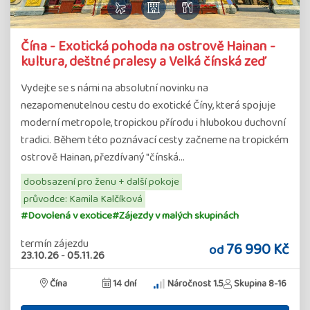
Čína - Exotická pohoda na ostrově Hainan -
kultura, deštné pralesy a Velká čínská zeď
Vydejte se s námi na absolutní novinku na
nezapomenutelnou cestu do exotické Číny, která spojuje
moderní metropole, tropickou přírodu i hlubokou duchovní
tradici. Během této poznávací cesty začneme na tropickém
ostrově Hainan, přezdívaný "čínská…
doobsazení pro ženu + další pokoje
průvodce: Kamila Kalčíková
#Dovolená v exotice
#Zájezdy v malých skupinách
termín zájezdu
76 990 Kč
od
23.10.26
-
05.11.26
Čína
14 dní
Náročnost 1.5
Skupina 8-16