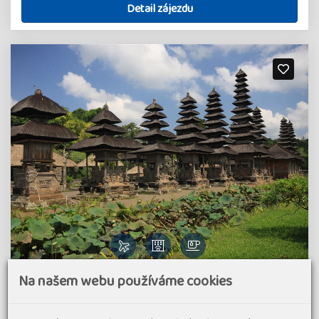
Detail zájezdu
Na našem webu používáme cookies
Bali - ostrov bohů s výletem na Lembocké
ostrovy