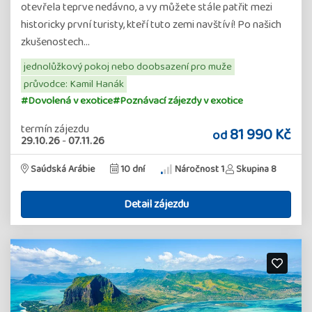
otevřela teprve nedávno, a vy můžete stále patřit mezi
historicky první turisty, kteří tuto zemi navštíví! Po našich
zkušenostech…
jednolůžkový pokoj nebo doobsazení pro muže
průvodce: Kamil Hanák
#Dovolená v exotice
#Poznávací zájezdy v exotice
termín zájezdu
81 990 Kč
od
29.10.26
-
07.11.26
Saúdská Arábie
10 dní
Náročnost 1
Skupina 8
Detail zájezdu