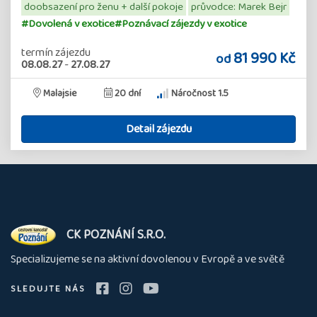
doobsazení pro ženu + další pokoje
průvodce: Marek Bejr
#Dovolená v exotice
#Poznávací zájezdy v exotice
termín zájezdu
81 990 Kč
od
08.08.27
-
27.08.27
Malajsie
20 dní
Náročnost 1.5
Detail zájezdu
O
CK POZNÁNÍ S.R.O.
nás
Specializujeme se na aktivní dovolenou v Evropě a ve světě
SLEDUJTE NÁS