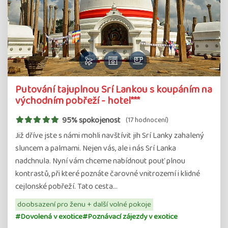
Putování tajuplnou Srí Lankou s koupáním na
východním pobřeží - hotel***
95% spokojenost
(17 hodnocení)
Již dříve jste s námi mohli navštívit jih Srí Lanky zahalený
sluncem a palmami. Nejen vás, ale i nás Srí Lanka
nadchnula. Nyní vám chceme nabídnout pouť plnou
kontrastů, při které poznáte čarovné vnitrozemí i klidné
cejlonské pobřeží. Tato cesta…
doobsazení pro ženu + další volné pokoje
#Dovolená v exotice
#Poznávací zájezdy v exotice