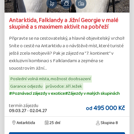
Antarktida, Falklandy a Jižní Georgie v malé
skupině a s maximem aktivit na pobřeží
Připravte se na cestovatelský, a hlavně objevitelský vrchol!
Sníte o cestě na Antarktidu a o návštěvě míst, které turisté
ještě zcela neobjevili? Pak je zájezd na "7. kontinent" v
exkluzivní kombinaci s Falklandami a zejména se
souostrovím Jižní…
Poslední volná místa, možnost doobsazení
Garance odjezdu
průvodce: Jiří Ježek
#Poznávací zájezdy v exotice
#Zájezdy v malých skupinách
termín zájezdu
495 000 Kč
od
09.03.27
-
02.04.27
Antarktida
25 dní
Skupina 8