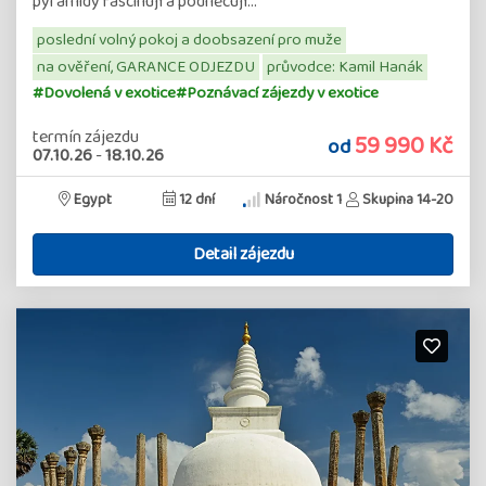
pyramidy fascinují a podněcují…
poslední volný pokoj a doobsazení pro muže
na ověření, GARANCE ODJEZDU
průvodce: Kamil Hanák
#Dovolená v exotice
#Poznávací zájezdy v exotice
termín zájezdu
59 990 Kč
od
07.10.26
-
18.10.26
Egypt
12 dní
Náročnost 1
Skupina 14-20
Detail zájezdu