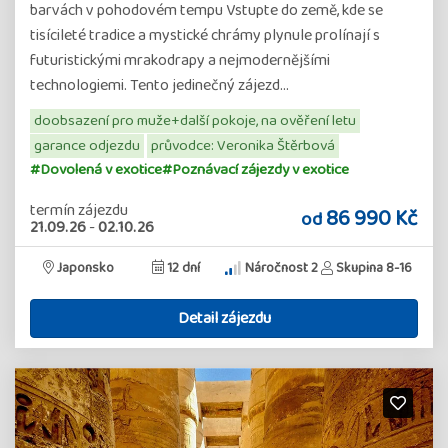
barvách v pohodovém tempu Vstupte do země, kde se
tisícileté tradice a mystické chrámy plynule prolínají s
futuristickými mrakodrapy a nejmodernějšími
technologiemi. Tento jedinečný zájezd…
doobsazení pro muže+další pokoje, na ověření letu
garance odjezdu
průvodce: Veronika Štěrbová
#Dovolená v exotice
#Poznávací zájezdy v exotice
termín zájezdu
86 990 Kč
od
21.09.26
-
02.10.26
Japonsko
12 dní
Náročnost 2
Skupina 8-16
Detail zájezdu