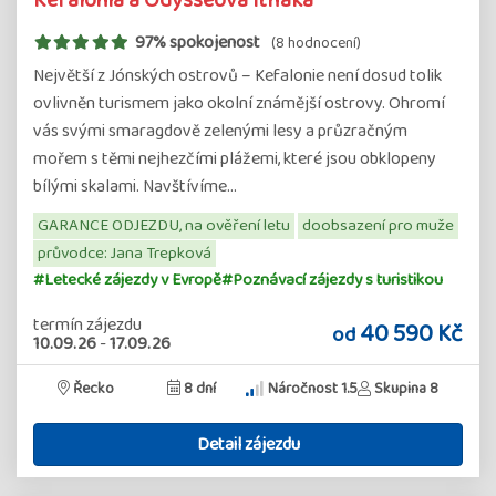
Kefalonia a Odysseova Ithaka
97% spokojenost
(8 hodnocení)
Největší z Jónských ostrovů – Kefalonie není dosud tolik
ovlivněn turismem jako okolní známější ostrovy. Ohromí
vás svými smaragdově zelenými lesy a průzračným
mořem s těmi nejhezčími plážemi, které jsou obklopeny
bílými skalami. Navštívíme…
GARANCE ODJEZDU, na ověření letu
doobsazení pro muže
průvodce: Jana Trepková
#Letecké zájezdy v Evropě
#Poznávací zájezdy s turistikou
termín zájezdu
40 590 Kč
od
10.09.26
-
17.09.26
Řecko
8 dní
Náročnost 1.5
Skupina 8
Detail zájezdu