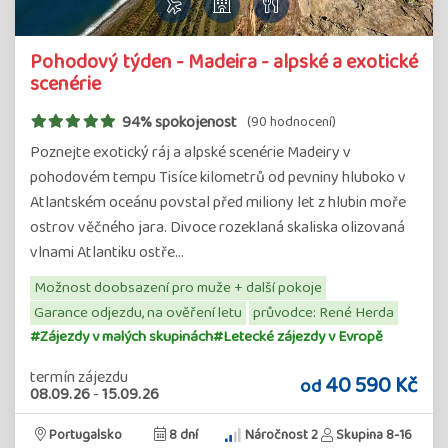
Pohodový týden - Madeira - alpské a exotické
scenérie
94% spokojenost
(90 hodnocení)
Poznejte exotický ráj a alpské scenérie Madeiry v
pohodovém tempu Tisíce kilometrů od pevniny hluboko v
Atlantském oceánu povstal před miliony let z hlubin moře
ostrov věčného jara. Divoce rozeklaná skaliska olizovaná
vlnami Atlantiku ostře…
Možnost doobsazení pro muže + další pokoje
Garance odjezdu, na ověření letu
průvodce: René Herda
#Zájezdy v malých skupinách
#Letecké zájezdy v Evropě
termín zájezdu
40 590 Kč
od
08.09.26
-
15.09.26
Portugalsko
8 dní
Náročnost 2
Skupina 8-16