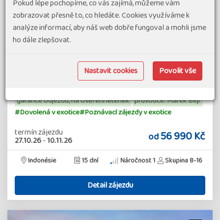
Pokud lépe pochopíme, co vás zajímá, můžeme vám
94% spokojenost
(41 hodnocení)
zobrazovat přesně to, co hledáte. Cookies využíváme k
Malebná rýžová políčka, městečka s uměleckými dílnami,
analýze informací, aby náš web dobře fungoval a mohli jsme
krásné tanečnice, chrámové slavnosti, desetitisíce
ho dále zlepšovat.
hinduistických chrámů, azurové moře, bílé pláže, sopky,
okouzlující a milí lidé - ano, to je Bali, nejznámější ostrov
Indonésie plný legend,…
Nastavit cookies
Povolit vše
doobsazení pro ženu nebo 1lůžkový pokoj
garance odjezdu, na ověření letenek
průvodce: Marek Bejr
#Dovolená v exotice
#Poznávací zájezdy v exotice
termín zájezdu
56 990 Kč
od
27.10.26
-
10.11.26
Indonésie
15 dní
Náročnost 1
Skupina 8-16
Detail zájezdu