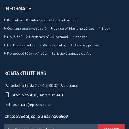
INFORMACE
Kontakty
Důležité a užitečné informace
Ochrana osobních údajů
Jak se přihlásit na zájezd
Slevy
Pojištění
Představení CK Poznání
Kariéra
Partnerská sekce
Zaslat katalog
Dárkový poukaz
Pohodové týdny v Alpách – turistické zájezdy do Alp
KONTAKTUJTE NÁS
Palackého třída 2744, 53002 Pardubice
466 535 401
466 535 401
poznani@poznani.cz
Chcete vědět, co je u nás nového?
Email: