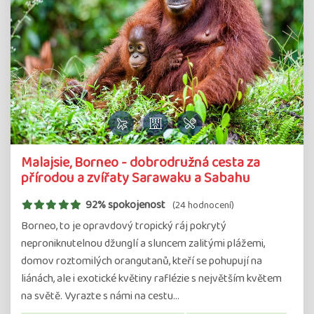
Malajsie, Borneo - dobrodružná cesta za
přírodou a zvířaty Sarawaku a Sabahu
92% spokojenost
(24 hodnocení)
Borneo, to je opravdový tropický ráj pokrytý
neproniknutelnou džunglí a sluncem zalitými plážemi,
domov roztomilých orangutanů, kteří se pohupují na
liánách, ale i exotické květiny raflézie s největším květem
na světě. Vyrazte s námi na cestu…