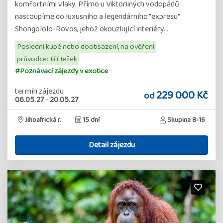
komfortními vlaky. Přímo u Viktoriiných vodopádů
nastoupíme do luxusního a legendárního "expresu"
Shongololo-Rovos, jehož okouzlující interiéry…
Poslední kupé nebo doobsazení, na ověření
průvodce: Jiří Ježek
#Poznávací zájezdy v exotice
termín zájezdu
229 000 Kč
od
06.05.27
-
20.05.27
Jihoafrická r.
15 dní
Skupina 8-16
Detail zájezdu