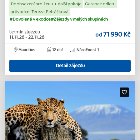
Doobsazení pro ženu + další pokoje
Garance odletu
průvodce: Tereza Petráčková
#Dovolená v exotice
#Zájezdy v malých skupinách
termín zájezdu
71 990 Kč
od
11.11.26
-
22.11.26
Mauritius
12 dní
Náročnost 1
Detail zájezdu