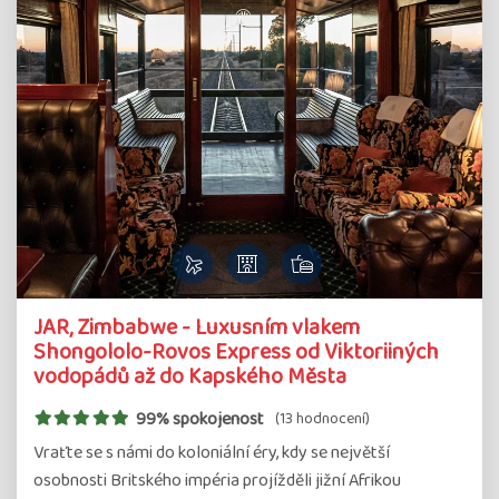
JAR, Zimbabwe - Luxusním vlakem
Shongololo-Rovos Express od Viktoriiných
vodopádů až do Kapského Města
99% spokojenost
(13 hodnocení)
Vraťte se s námi do koloniální éry, kdy se největší
osobnosti Britského impéria projížděli jižní Afrikou