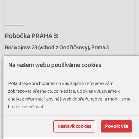
Pobočka PRAHA 3:
Bořivojova 23 (vchod z Ondříčkovy), Praha 3
e-mail:
praha@poznani.cz
Na našem webu používáme cookies
tel.:
222 211 756
zájezdy do exotiky specialista
466 535 400
Pokud lépe pochopíme, co vás zajímá, můžeme vám
Ve dnech 15.6. - 17.6.2026 z technických důvodů zavřeno.
zobrazovat přesně to, co hledáte. Cookies využíváme k
analýze informací, aby náš web dobře fungoval a mohli jsme
otevírací doba:
ho dále zlepšovat.
Po: 10.00 - 17.00
Út: 10.00 - 16.00
Nastavit cookies
Povolit vše
St: 9.00 -14.00
Čt, Pá: ZAVŘENO (pouze telefony 728 200 992 a e-maily)