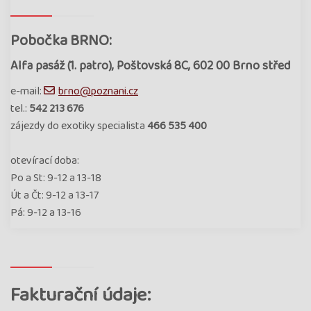
Pobočka BRNO:
Alfa pasáž (1. patro), Poštovská 8C, 602 00 Brno střed
e-mail:
brno@poznani.cz
tel.:
542 213 676
zájezdy do exotiky specialista
466 535 400
otevírací doba:
Po a St: 9-12 a 13-18
Út a Čt: 9-12 a 13-17
Pá: 9-12 a 13-16
Fakturační údaje: