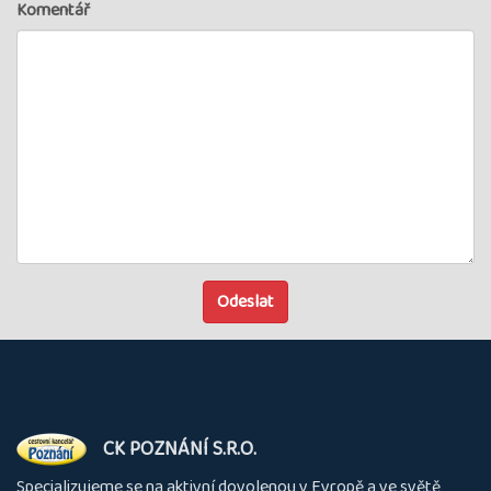
Komentář
Odeslat
O
CK POZNÁNÍ S.R.O.
nás
Specializujeme se na aktivní dovolenou v Evropě a ve světě