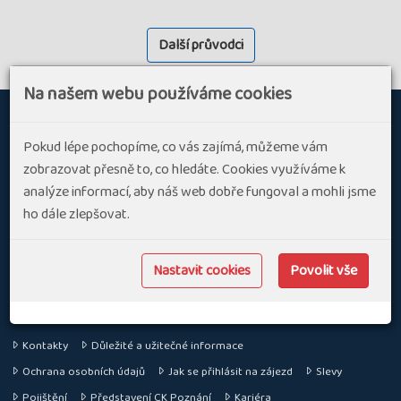
Další průvodci
Na našem webu používáme cookies
Pokud lépe pochopíme, co vás zajímá, můžeme vám
O
zobrazovat přesně to, co hledáte. Cookies využíváme k
CK POZNÁNÍ S.R.O.
nás
analýze informací, aby náš web dobře fungoval a mohli jsme
Specializujeme se na aktivní dovolenou v Evropě a ve světě
ho dále zlepšovat.
SLEDUJTE NÁS
Nastavit cookies
Povolit vše
INFORMACE
Kontakty
Důležité a užitečné informace
Ochrana osobních údajů
Jak se přihlásit na zájezd
Slevy
Pojištění
Představení CK Poznání
Kariéra