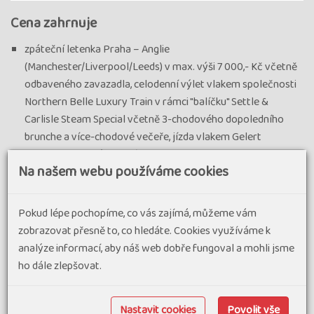
Cena zahrnuje
zpáteční letenka Praha – Anglie
(Manchester/Liverpool/Leeds) v max. výši 7 000,- Kč včetně
odbaveného zavazadla, celodenní výlet vlakem společnosti
Northern Belle Luxury Train v rámci "balíčku" Settle &
Carlisle Steam Special včetně 3-chodového dopoledního
brunche a více-chodové večeře, jízda vlakem Gelert
Explorer ve vagónu 1. třídy (dle dostupnosti Pullman nebo
Na našem webu používáme cookies
Pullman Observation) po trase Caernarfon – Beddgelert a
zpět, jízda parním vlakem z Haverthwaite do Lakeside,
plavbu lodí po jezeře Windermere, jízda historickým vlakem z
Pokud lépe pochopíme, co vás zajímá, můžeme vám
Goathland do Whitby, veškerá doprava mikrobusem dle
zobrazovat přesně to, co hledáte. Cookies využíváme k
programu, 6x ubytování ve dvoulůžkových pokojích s vl. soc.
analýze informací, aby náš web dobře fungoval a mohli jsme
zařízením (4x v oblasti Chester, 2x v oblasti Whitby), 6x
ho dále zlepšovat.
snídaně, vedoucí zájezdu, informační materiály
Cena nezahrnuje
Nastavit cookies
Povolit vše