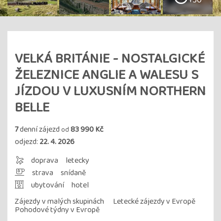
+30
VELKÁ BRITÁNIE - NOSTALGICKÉ
ŽELEZNICE ANGLIE A WALESU S
JÍZDOU V LUXUSNÍM NORTHERN
BELLE
7
denní zájezd
83 990 Kč
od
odjezd:
22. 4. 2026
doprava
letecky
strava
snídaně
ubytování
hotel
Zájezdy v malých skupinách
Letecké zájezdy v Evropě
Pohodové týdny v Evropě