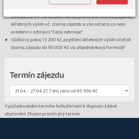
registraci ETA, ostatní stravu, případné vstupy (muzeum v
Liverpoolu a v Yorku zdarma) dle preferencí klientů, pojištění
léčebných výloh vč. storna zájezdu a vše ostatní, co není
uvedeno v odstavci "Cena zahrnuje"
1lůžkový pokoj 13 200 Kč, pojištění léčebných výloh včetně
storna zájezdu do 90 000 Kč viz objednávkový formulář
Termín zájezdu
V požadovaném termínu bohužel není k dispozici žádné
ubytování. Zkuste prosím jiný termín.