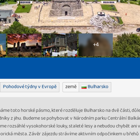
+4
Pohodové týdny v Evropě
země
Bulharsko
áme toto horské pásmo, které rozděluje Bulharsko na dvě části, důlež
zdníky z jihu. Budeme se pohybovat v Národním parku Centrální Balkán,
me rozsáhlé vysokohorské louky, staleté lesy a nebudou chybět ani 
storická města. Závěr zájezdu strávíme aktivním odpočinkem u břeh