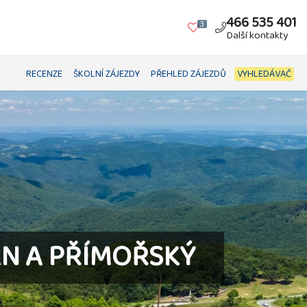
466 535 401
3
Další kontakty
RECENZE
ŠKOLNÍ ZÁJEZDY
PŘEHLED ZÁJEZDŮ
VYHLEDÁVAČ
N A PŘÍMOŘSKÝ