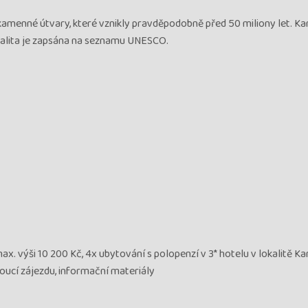
 kamenné útvary, které vznikly pravděpodobně před 50 miliony let. 
okalita je zapsána na seznamu UNESCO.
ax. výši 10 200 Kč, 4x ubytování s polopenzí v 3* hotelu v lokalitě Ka
ucí zájezdu, informační materiály