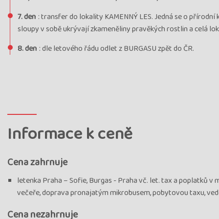
7. den
: transfer do lokality KAMENNÝ LES. Jedná se o přírodní
sloupy v sobě ukrývají zkameněliny pravěkých rostlin a celá l
8. den
: dle letového řádu odlet z BURGASU zpět do ČR.
Informace k ceně
Cena zahrnuje
letenka Praha – Sofie, Burgas - Praha vč. let. tax a poplatků v m
večeře, doprava pronajatým mikrobusem, pobytovou taxu, vedo
Cena nezahrnuje