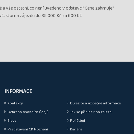
né a vše ostatní, co není uvedeno v odstavci "Cena zahrnuje"
 vč. storna zájezdu do 35 000 Kč za 600 Kč
INFORMACE
Kontakty
Důležité a užitečné informace
Ochrana osobních údajů
Jak se přihlásit na zájezd
Slevy
Pojištění
Představení CK Poznání
Kariéra