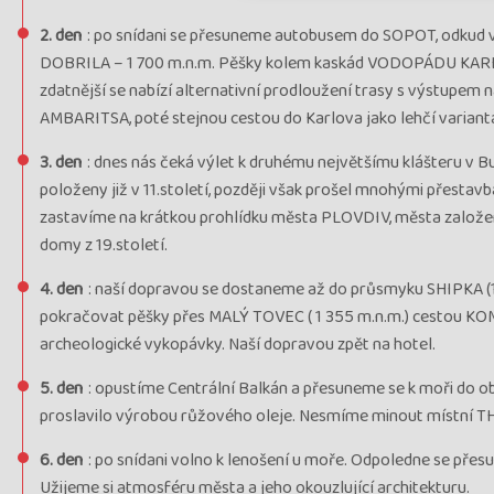
2. den
: po snídani se přesuneme autobusem do SOPOT, odkud 
DOBRILA – 1 700 m.n.m. Pěšky kolem kaskád VODOPÁDU KARLO
zdatnější se nabízí alternativní prodloužení trasy s výstupem
AMBARITSA, poté stejnou cestou do Karlova jako lehčí variant
3. den
: dnes nás čeká výlet k druhému největšímu klášteru 
položeny již v 11.století, později však prošel mnohými přestavb
zastavíme na krátkou prohlídku města PLOVDIV, města založenéh
domy z 19.století.
4. den
: naší dopravou se dostaneme až do průsmyku SHIPKA (
pokračovat pěšky přes MALÝ TOVEC ( 1 355 m.n.m.) cestou KOM
archeologické vykopávky. Naší dopravou zpět na hotel.
5. den
: opustíme Centrální Balkán a přesuneme se k moři do o
proslavilo výrobou růžového oleje. Nesmíme minout místní 
6. den
: po snídani volno k lenošení u moře. Odpoledne se pře
Užijeme si atmosféru města a jeho okouzlující architekturu.