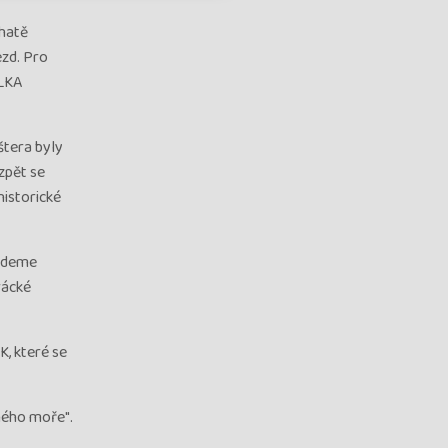
hatě
zd. Pro
ALKA
tera byly
zpět se
historické
budeme
rácké
, které se
ného moře".