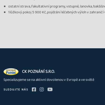
ostatní strava, fakultativní programy, vstupné, lanovka, bakšiš
1lůžkový pokoj 5 900 Kč, pojištění léčebných výloh v zahraničí
O
CK POZNÁNÍ S.R.O.
nás
Specializujeme se na aktivní dovolenou v Evropě a ve světě
SLEDUJTE NÁS