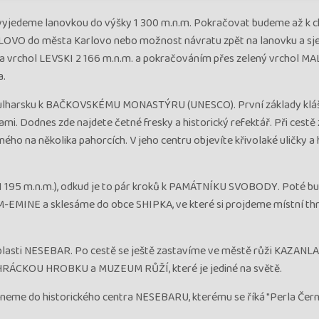
vyjedeme lanovkou do výšky 1 300 m.n.m. Pokračovat budeme až k c
VO do města Karlovo nebo možnost návratu zpět na lanovku a sje
 na vrchol LEVSKI 2 166 m.n.m. a pokračováním přes zelený vrchol M
a.
v Bulharsku k BAČKOVSKÉMU MONASTÝRU (UNESCO). První základy kláš
ami. Dodnes zde najdete četné fresky a historický refektář. Při cestě 
o na několika pahorcích. V jeho centru objevíte křivolaké uličky a 
1 195 m.n.m.), odkud je to pár kroků k PAMÁTNÍKU SVOBODY. Poté 
-EMINE a sklesáme do obce SHIPKA, ve které si projdeme místní th
blasti NESEBAR. Po cestě se ještě zastavíme ve městě růži KAZANLAK
THRÁCKOU HROBKU a MUZEUM RŮŽÍ, které je jediné na světě.
suneme do historického centra NESEBARU, kterému se říká "Perla Čer