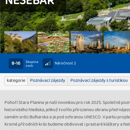
NESEBAR
Skupina
8-16
Náročnost 2
osob
kategorie
Poznávací zájezdy
Poznávací zájezdy s turistikou
Pohoří Stara Planina je naší novinkou pro rok 2025. Společně pozn
historického hlediska, jelikož tvořilo přirozenou obranu před náje
samém srdci Bulharska a je pod ochranou UNESCO. V parku projde
Kromě přírodních krás budeme obdivovat i prastaré kláštery a hi