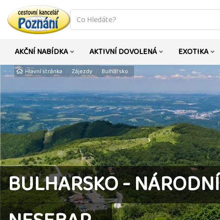
co
hledáte
AKČNÍ NABÍDKA
AKTIVNÍ DOVOLENÁ
EXOTIKA
Hlavní stránka
Zájezdy
Bulharsko
BULHARSKO - NÁRODNÍ