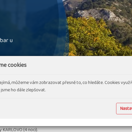
bar u
me cookies
ajímá, můžeme vám zobrazovat přesně to, co hledáte. Cookies využí
 jsme ho dále zlepšovat.
Nastav
ty KARLOVO (4 noci).