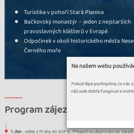
Turistika v pohoří Stará Planina
Bačkovský monastýr – jeden z nejstarších
pravoslavných klášterů v Evropě
Odpočinek v okolí historického města Nese
Černého moře
Na našem webu používá
Pokud lépe pochopíme, co vás z
náš web dobře fungoval a mohli
Program zájezdu
1. den
: odlet z Prahy do SOFIE. Přejezd na ubytování do lokali