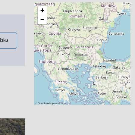
+
−
ázku
©
OpenStreetMap
contributors