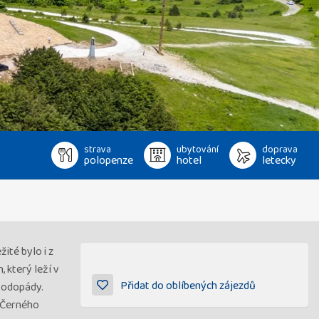
strava
ubytování
doprava
polopenze
hotel
letecky
ité bylo i z
 který leží v
Přidat do oblíbených zájezdů
vodopády.
ů Černého