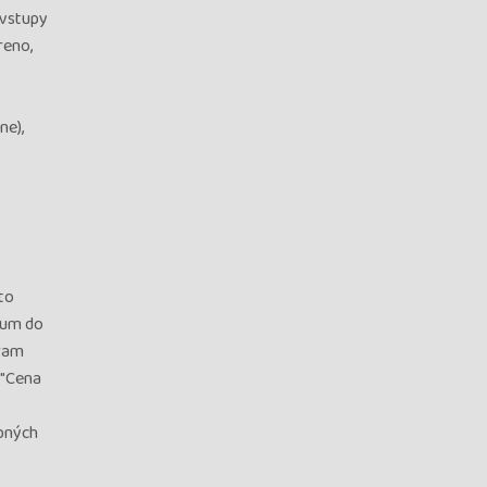
(vstupy
reno,
ne),
ito
zum do
gram
 "Cena
ebných