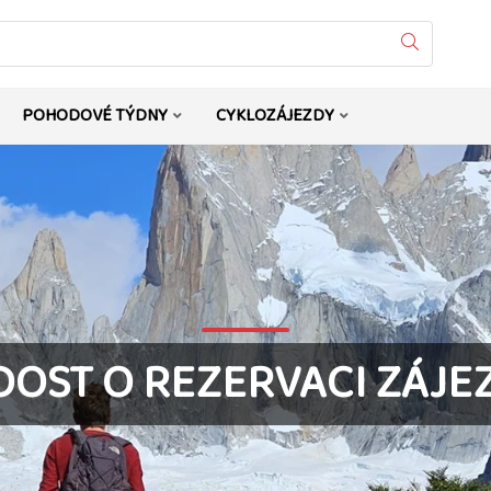
Vyhledat
POHODOVÉ TÝDNY
CYKLOZÁJEZDY
DOST O REZERVACI ZÁJE