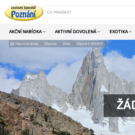
co
hledáte
AKČNÍ NABÍDKA
AKTIVNÍ DOVOLENÁ
EXOTIKA
Hlavní stránka
Zájezdy
Chile
Zájezd č. 455657
ŽÁ