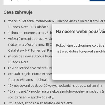
Cena zahrnuje
zpáteční letenka Praha/Vídeň - Buenos Aires a vnitrostátní let
Buenos Aires - El Calafate
Na našem webu používá
Ushuaia – Buenos Aires vč. let. tax a poplatků v max. výši 40 0
veškerá místní doprava v rámci programu (soukromý minivan s
řidičem na přesuny mezi El Calafate – El Chalten – Perito More
Pokud lépe pochopíme, co vás z
Calafate – NP Torres del Paine - Puerto Natales
náš web dobře fungoval a mohli
místní dálkový autobus Puerto Natales – Punta Arenas; MHD v
Buenos Aires
taxi na letiště a ve městě Ushuaia)
cca 30h trajekt Punta Arenas – Puerto Williams, trajekt/plachet
Puerto Williams – Ushuaia
12x ubytování ve dvoulůžkových pokojích s vl. soc. zařízením
12x snídaně, 1x nocleh na trajektu s polohovatelnými sedadly (
soc. zařízení – sprchy, toalety)
2x večeře, 1x oběd a 1x snídaně na trajektu