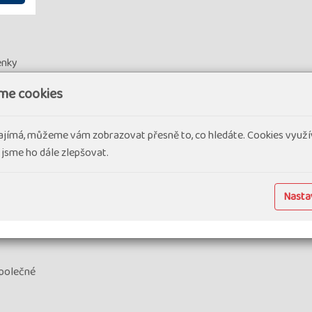
enky
me cookies
00 Kč
no – El
ajímá, můžeme vám zobrazovat přesně to, co hledáte. Cookies využí
 jsme ho dále zlepšovat.
Nastav
nice
společné