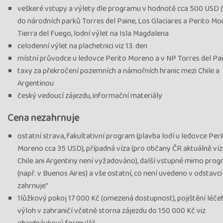
veškeré vstupy a výlety dle programu v hodnotě cca 500 USD 
do národních parků Torres del Paine, Los Glaciares a Perito Mo
Tierra del Fuego, lodní výlet na Isla Magdalena
celodenní výlet na plachetnici viz 13. den
místní průvodce u ledovce Perito Moreno a v NP Torres del Pai
taxy za překročení pozemních a námořních hranic mezi Chile a
Argentinou
český vedoucí zájezdu, informační materiály
Cena nezahrnuje
ostatní strava, fakultativní program (plavba lodí u ledovce Per
Moreno cca 35 USD), případná víza (pro občany ČR aktuálně ví
Chile ani Argentiny není vyžadováno), další vstupné mimo pro
(např. v Buenos Aires) a vše ostatní, co není uvedeno v odstavci
zahrnuje"
1lůžkový pokoj 17 000 Kč (omezená dostupnost), pojištění léč
výloh v zahraničí včetně storna zájezdu do 150 000 Kč viz