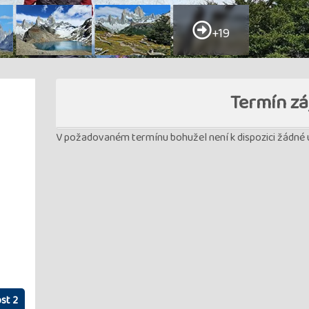
+19
Termín zá
V požadovaném termínu bohužel není k dispozici žádné u
st 2