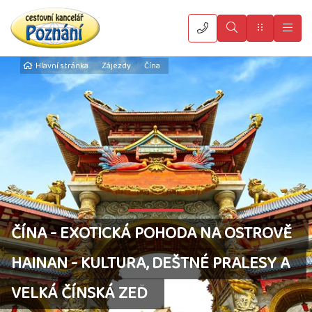
Vyhledat
Menu
Hla
Hlavní stránka
Zájezdy
Čína
ČÍNA - EXOTICKÁ POHODA NA OSTROVĚ
HAINAN - KULTURA, DEŠTNÉ PRALESY A
VELKÁ ČÍNSKÁ ZEĎ