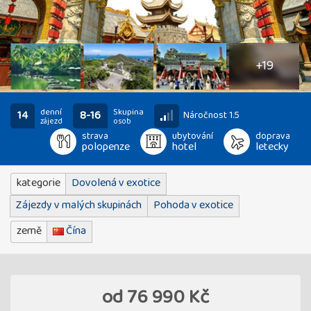
24
fotografií
+19
denní
Skupina
14
8-16
Náročnost 1.5
zájezd
osob
strava
ubytování
doprava
polopenze
hotel
letecky
kategorie
Dovolená v exotice
Zájezdy v malých skupinách
Pohoda v exotice
země
Čína
od
76 990 Kč