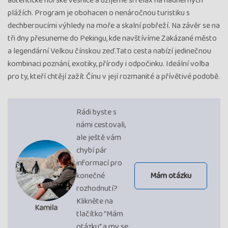
autentické horské vesnice a užijeme si relax na nádherných
plážích. Program je obohacen o nenáročnou turistiku s
dechberoucími výhledy na moře a skalní pobřeží. Na závěr se na
tři dny přesuneme do Pekingu, kde navštívíme Zakázané město
a legendární Velkou čínskou zeď.Tato cesta nabízí jedinečnou
kombinaci poznání, exotiky, přírody i odpočinku. Ideální volba
pro ty, kteří chtějí zažít Čínu v její rozmanité a přívětivé podobě.
Rádi byste s
námi cestovali,
ale ještě vám
chybí pár
informací pro
konečné
Mám otázku
rozhodnutí?
Klikněte na
Kamila
tlačítko "Mám
otázku" a my se