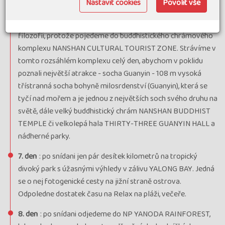
Nastavit cookies
Povolit vše
PHOENIX ISLAND.
6. den
: tento den bude zaměřen na buddhismum a čínskou
filozofii, protože pojedeme do buddhistického chrámového
komplexu NANSHAN CULTURAL TOURIST ZONE. Strávíme v
tomto rozsáhlém komplexu celý den, abychom v poklidu
poznali největší atrakce - socha Guanyin - 108 m vysoká
třístranná socha bohyně milosrdenství (Guanyin), která se
tyčí nad mořem a je jednou z největších soch svého druhu na
světě, dále velký buddhistický chrám NANSHAN BUDDHIST
TEMPLE či velkolepá hala THIRTY-THREE GUANYIN HALL a
nádherné parky.
7. den
: po snídani jen pár desítek kilometrů na tropický
divoký park s úžasnými výhledy v zálivu YALONG BAY. Jedná
se o nej fotogenické cesty na jižní straně ostrova.
Odpoledne dostatek času na Relax na pláži, večeře.
8. den
: po snídani odjedeme do NP YANODA RAINFOREST,