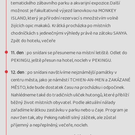
tematického zábavního parku a akvarijní expozice.Další
možnost je fakultativně výjezd lanovkou na MONKEY
ISLAND, který je přírodní rezervací s množstvím volně
žijících opic makaků. Krátká procházka po místních
chodníčkách s jedinečnými výhledy právě na zátoku SANYA.
Zpět do hotelu, večeře
11. den
: po snídani se přesuneme na místní letiště. Odlet do
PEKINGU, ještě přesun na hotel, nocleh v PEKINGU.
12. den
: po snídani navštívíme nejznámější památky v
centru města, jako je náměstí TCHIEN-AN-MEN a ZAKÁZANÉ
MĚSTO, kde bude dostatek času na procházku i odpočinek.
Nahlédneme také do tradičních uliček hutongů, které přiblíží
běžný život místních obyvatel. Podle aktuální nálady
zařadíme krátkou zastávku v parku nebo u čaje. Program je
navržen tak, aby Peking nabídl silný zážitek, ale zůstal
příjemný a nepřeplněný, večeře, nocleh.