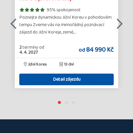
95% spokojenost
Poznejte dynamickou Jižní Koreu v pohodovém
tempu Zveme vás na mimořádný poznávací
zájezd do Jižní Koreje, země,…
2
termíny
od
č
84 990 Kč
od
4. 4. 2027
Jižní Korea
13 dní
Detail zájezdu