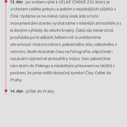
13. den
: po snídani výlet k VELKÉ ČÍNSKÉ ZDI, který je
vrcholem celého pobytu a jedním z nejsilnějších zážitků v
Číně. Vydáme se na méně rušný úsek, kde si tuto
monumentální stavbu vychutnáme v klidnější atmosféře a s
krásnými výhledy do okolní krajiny. Čeká nás nenáročná
procházka po hradbách, během níž si uvědomíme
ohromnost i historii tohoto jedinečného díla, viditelného z
vesmíru. Bude dostatek času na fotografie, odpočinek i
nasávání výjimečné atmosféry místa. Den zakončíme
návratem do Pekingu a následným přesunem na letiště s
pocitem, že jsme viděli skutečný symbol Číny. Odlet do
Prahy.
14. den
: přílet do Prahy.