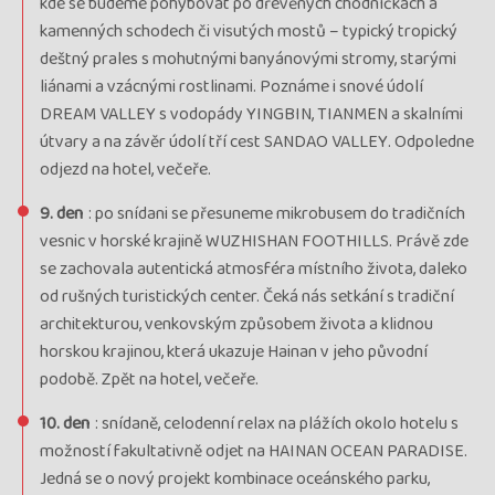
kde se budeme pohybovat po dřevěných chodníčkách a
kamenných schodech či visutých mostů – typický tropický
deštný prales s mohutnými banyánovými stromy, starými
liánami a vzácnými rostlinami. Poznáme i snové údolí
DREAM VALLEY s vodopády YINGBIN, TIANMEN a skalními
útvary a na závěr údolí tří cest SANDAO VALLEY. Odpoledne
odjezd na hotel, večeře.
9. den
: po snídani se přesuneme mikrobusem do tradičních
vesnic v horské krajině WUZHISHAN FOOTHILLS. Právě zde
se zachovala autentická atmosféra místního života, daleko
od rušných turistických center. Čeká nás setkání s tradiční
architekturou, venkovským způsobem života a klidnou
horskou krajinou, která ukazuje Hainan v jeho původní
podobě. Zpět na hotel, večeře.
10. den
: snídaně, celodenní relax na plážích okolo hotelu s
možností fakultativně odjet na HAINAN OCEAN PARADISE.
Jedná se o nový projekt kombinace oceánského parku,