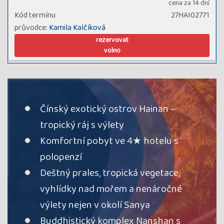
cena za 14 dní
Kód termínu
27HAI02771
průvodce:
Kamila Kalčíková
rezervovat
volno
Čínský exotický ostrov Hainan -
tropický ráj s výlety
Komfortní pobyt ve 4★ hotelu s
polopenzí
Deštný prales, tropická vegetace,
vyhlídky nad mořem a nenáročné
výlety nejen v okolí Sanya
Buddhistický komplex Nanshan s