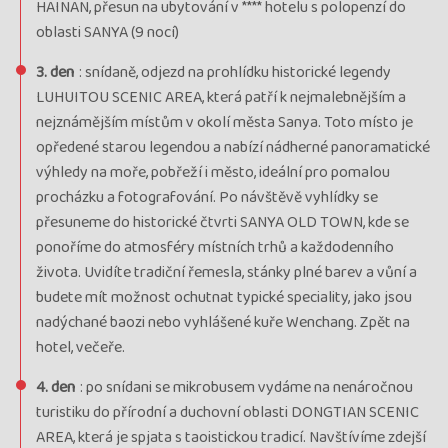
HAINAN, přesun na ubytování v **** hotelu s polopenzí do
oblasti SANYA (9 nocí)
3. den
: snídaně, odjezd na prohlídku historické legendy
LUHUITOU SCENIC AREA, která patří k nejmalebnějším a
nejznámějším místům v okolí města Sanya. Toto místo je
opředené starou legendou a nabízí nádherné panoramatické
výhledy na moře, pobřeží i město, ideální pro pomalou
procházku a fotografování. Po návštěvě vyhlídky se
přesuneme do historické čtvrti SANYA OLD TOWN, kde se
ponoříme do atmosféry místních trhů a každodenního
života. Uvidíte tradiční řemesla, stánky plné barev a vůní a
budete mít možnost ochutnat typické speciality, jako jsou
nadýchané baozi nebo vyhlášené kuře Wenchang. Zpět na
hotel, večeře.
4. den
: po snídani se mikrobusem vydáme na nenáročnou
turistiku do přírodní a duchovní oblasti DONGTIAN SCENIC
AREA, která je spjata s taoistickou tradicí. Navštívíme zdejší