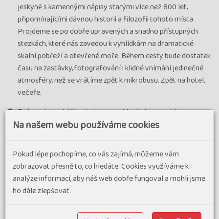
jeskyně s kamennými nápisy starými více než 800 let,
připomínajícími dávnou historii a filozofii tohoto místa.
Projdeme se po dobře upravených a snadno přístupných
stezkách, které nás zavedou k vyhlídkám na dramatické
skalní pobřeží a otevřené moře. Během cesty bude dostatek
času na zastávky, fotografování i klidné vnímání jedinečné
atmosféry, než se vrátíme zpět k mikrobusu. Zpět na hotel,
večeře.
5. den
: den zahájíme bohatou snídaní v hotelu. Následuje
Na našem webu používáme cookies
celodenní volno, které můžete věnovat odpočinku i
individuálním aktivitám. Nabízí se relaxace a koupání u moře,
využití hotelových služeb nebo příjemné procházky v jižní
Pokud lépe pochopíme, co vás zajímá, můžeme vám
části ostrova Hainan, kde se nachází naše ubytování. Ideální
zobrazovat přesně to, co hledáte. Cookies využíváme k
den k načerpání energie a vychutnání tropické atmosféry
analýze informací, aby náš web dobře fungoval a mohli jsme
ostrova. Pozdě odpoledne nás čeká úžasná plavba lodí v
ho dále zlepšovat.
Sanya Bay s bufetem přímo na lodi i včetně občerstvení, kde
budeme mít výhled na osvětlenou panoramu SANYA a