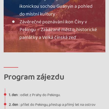
ikonickou sochou Guanyin a pohled
do místní kultury
Závěrečné poznávání ikon Číny v
Pekingu – Zakázané město, historické
památky a Velká čínská zeď
Program zájezdu
1. den
: odlet z Prahy do Pekingu.
2. den
: přílet do Pekingu, přestup a přímý let na ostrov