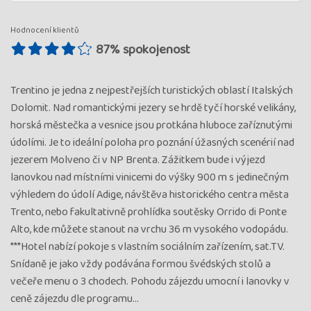
Hodnocení klientů
87% spokojenost
Trentino je jedna z nejpestřejších turistických oblastí Italských
Dolomit. Nad romantickými jezery se hrdě tyčí horské velikány,
horská městečka a vesnice jsou protkána hluboce zaříznutými
údolími. Je to ideální poloha pro poznání úžasných scenérií nad
jezerem Molveno či v NP Brenta. Zážitkem bude i výjezd
lanovkou nad místními vinicemi do výšky 900 m s jedinečným
výhledem do údolí Adige, návštěva historického centra města
Trento, nebo fakultativně prohlídka soutěsky Orrido di Ponte
Alto, kde můžete stanout na vrchu 36 m vysokého vodopádu.
***Hotel nabízí pokoje s vlastním sociálním zařízením, sat.TV.
Snídaně je jako vždy podávána formou švédských stolů a
večeře menu o 3 chodech. Pohodu zájezdu umocní i lanovky v
ceně zájezdu dle programu…