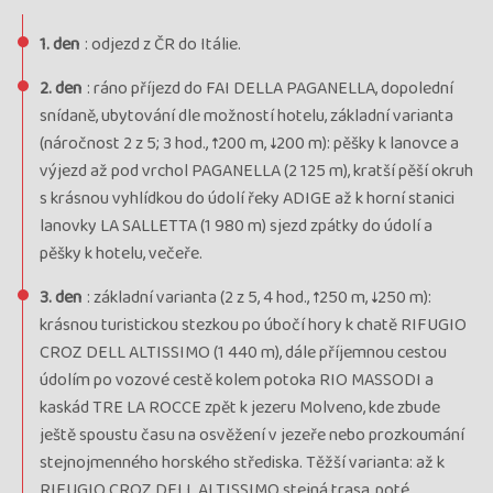
1. den
: odjezd z ČR do Itálie.
2. den
: ráno příjezd do FAI DELLA PAGANELLA, dopolední
snídaně, ubytování dle možností hotelu, základní varianta
(náročnost 2 z 5; 3 hod., ↑200 m, ↓200 m): pěšky k lanovce a
výjezd až pod vrchol PAGANELLA (2 125 m), kratší pěší okruh
s krásnou vyhlídkou do údolí řeky ADIGE až k horní stanici
lanovky LA SALLETTA (1 980 m) sjezd zpátky do údolí a
pěšky k hotelu, večeře.
3. den
: základní varianta (2 z 5, 4 hod., ↑250 m, ↓250 m):
krásnou turistickou stezkou po úbočí hory k chatě RIFUGIO
CROZ DELL ALTISSIMO (1 440 m), dále příjemnou cestou
údolím po vozové cestě kolem potoka RIO MASSODI a
kaskád TRE LA ROCCE zpět k jezeru Molveno, kde zbude
ještě spoustu času na osvěžení v jezeře nebo prozkoumání
stejnojmenného horského střediska. Těžší varianta: až k
RIFUGIO CROZ DELL ALTISSIMO stejná trasa, poté