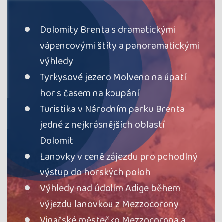
Dolomity Brenta s dramatickými
vápencovými štíty a panoramatickými
výhledy
​Tyrkysové jezero Molveno na úpatí
hor s časem na koupání
Turistika v Národním parku Brenta
jedné z nejkrásnějších oblastí
Dolomit
Lanovky v ceně zájezdu pro pohodlný
výstup do horských poloh
Výhledy nad údolím Adige během
výjezdu lanovkou z Mezzocorony
Vinařské městečko Mezzocorona a