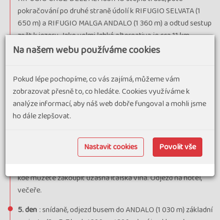
pokračování po druhé straně údolí k RIFUGIO SELVATA (1
650 m) a RIFUGIO MALGA ANDALO (1 360 m) a odtud sestup
zpět k jezeru. Jako velmi lehká alternativa je cca 11 km
dlouhá procházka kolem jezera Molveno, kde najdete
Na našem webu používáme cookies
dostatek kaváren či cukráren. Všichni odjezd na hotel,
večeře.
Pokud lépe pochopíme, co vás zajímá, můžeme vám
zobrazovat přesně to, co hledáte. Cookies využíváme k
4. den
: snídaně, odjezd do vinařského městečka
analýze informací, aby náš web dobře fungoval a mohli jsme
MEZZOCORONA, odkud vyjedeme lanovkou nad vinicemi do
ho dále zlepšovat.
výšky 900 m. Základní varianta (2,5 z 5; 5 hod., ↑750 m, ↓750
m): okruh cestou VIGILIUS zpět na k horní stanici lesní
cestou a sjezd lanovkou k našemu autobusu. Pro odvážnější
Nastavit cookies
Povolit vše
přechod přes nově otevřený 125 metrů dlouhý visutý most.
Odpoledne zastávka ve vyhlášeném vinařství Mezzocorona,
kde můžete zakoupit úžasná italská vína. Odjezd na hotel,
večeře.
5. den
: snídaně, odjezd busem do ANDALO (1 030 m) základní