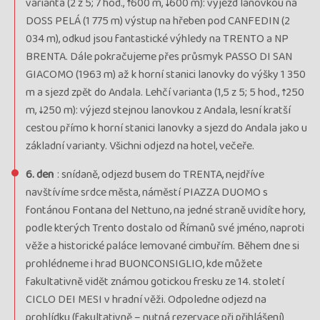
varianta (2 z 5; 7 hod., ↑600 m, ↓600 m): výjezd lanovkou na
DOSS PELÁ (1 775 m) výstup na hřeben pod CANFEDIN (2
034 m), odkud jsou fantastické výhledy na TRENTO a NP
BRENTA. Dále pokračujeme přes průsmyk PASSO DI SAN
GIACOMO (1963 m) až k horní stanici lanovky do výšky 1 350
m a sjezd zpět do Andala. Lehčí varianta (1,5 z 5; 5 hod., ↑250
m, ↓250 m): výjezd stejnou lanovkou z Andala, lesní kratší
cestou přímo k horní stanici lanovky a sjezd do Andala jako u
základní varianty. Všichni odjezd na hotel, večeře.
6. den
: snídaně, odjezd busem do TRENTA, nejdříve
navštívíme srdce města, náměstí PIAZZA DUOMO s
fontánou Fontana del Nettuno, na jedné straně uvidíte hory,
podle kterých Trento dostalo od Římanů své jméno, naproti
věže a historické paláce lemované cimbuřím. Během dne si
prohlédneme i hrad BUONCONSIGLIO, kde můžete
fakultativně vidět známou gotickou fresku ze 14. století
CICLO DEI MESI v hradní věži. Odpoledne odjezd na
prohlídku (fakultativně – nutná rezervace při přihlášení)