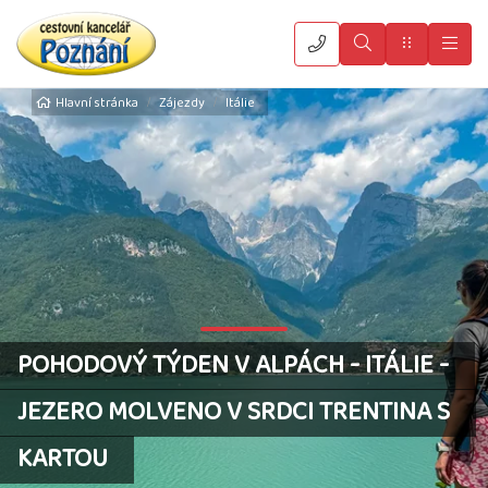
Vyhledat
Menu
Hla
Hlavní stránka
Zájezdy
Itálie
POHODOVÝ TÝDEN V ALPÁCH - ITÁLIE -
JEZERO MOLVENO V SRDCI TRENTINA S
KARTOU