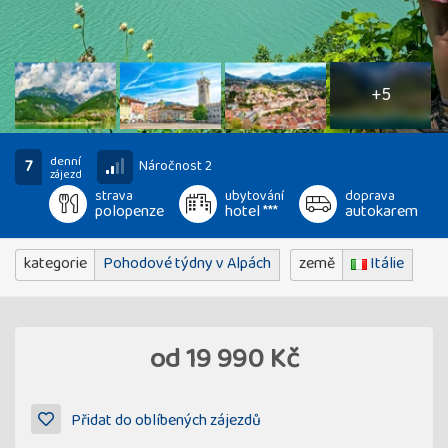
10
fotografií
+5
denní
7
Náročnost 2
zájezd
strava
ubytování
doprava
polopenze
hotel ***
autokarem
kategorie
Pohodové týdny v Alpách
země
Itálie
od
19 990 Kč
Přidat do oblíbených zájezdů