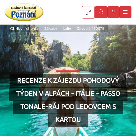
Vyhledat
Menu
Hla
Hlavní stránka
Zájezdy
Itálie
Zájezd č. 450578
RECENZE K ZÁJEZDU POHODOVÝ
TÝDEN V ALPÁCH - ITÁLIE - PASSO
TONALE-RÁJ POD LEDOVCEM S
KARTOU