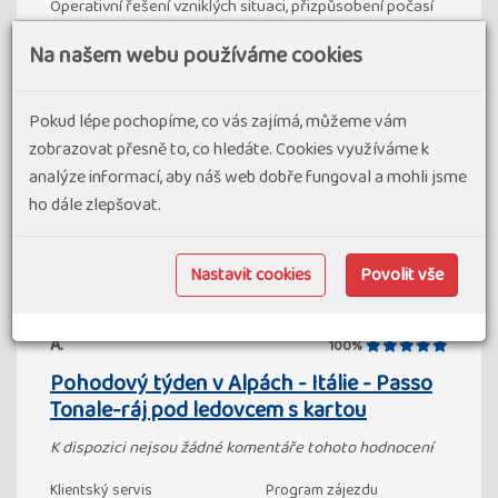
Operativní řešení vzniklých situaci, přizpůsobení počasí
ap.
Na našem webu používáme cookies
Klientský servis
Program zájezdu
Doprava
Ubytování a stravování
Pokud lépe pochopíme, co vás zajímá, můžeme vám
zobrazovat přesně to, co hledáte. Cookies využíváme k
analýze informací, aby náš web dobře fungoval a mohli jsme
Hlavní průvodce
ho dále zlepšovat.
24. 07 2026
Nastavit cookies
Povolit vše
A.
100%
Pohodový týden v Alpách - Itálie - Passo
Tonale-ráj pod ledovcem s kartou
K dispozici nejsou žádné komentáře tohoto hodnocení
Klientský servis
Program zájezdu