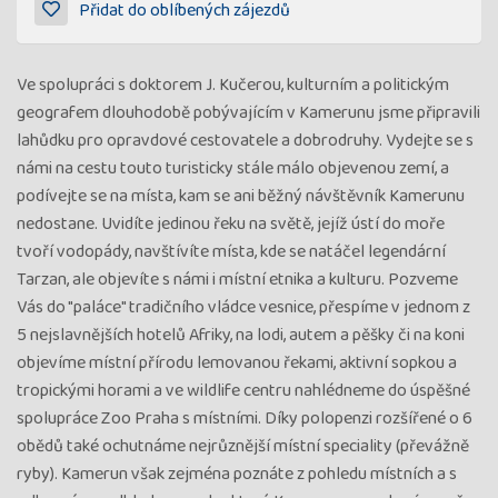
Přidat do oblíbených zájezdů
Ve spolupráci s doktorem J. Kučerou, kulturním a politickým
geografem dlouhodobě pobývajícím v Kamerunu jsme připravili
lahůdku pro opravdové cestovatele a dobrodruhy. Vydejte se s
námi na cestu touto turisticky stále málo objevenou zemí, a
podívejte se na místa, kam se ani běžný návštěvník Kamerunu
nedostane. Uvidíte jedinou řeku na světě, jejíž ústí do moře
tvoří vodopády, navštívíte místa, kde se natáčel legendární
Tarzan, ale objevíte s námi i místní etnika a kulturu. Pozveme
Vás do "paláce" tradičního vládce vesnice, přespíme v jednom z
5 nejslavnějších hotelů Afriky, na lodi, autem a pěšky či na koni
objevíme místní přírodu lemovanou řekami, aktivní sopkou a
tropickými horami a ve wildlife centru nahlédneme do úspěšné
spolupráce Zoo Praha s místními. Díky polopenzi rozšířené o 6
obědů také ochutnáme nejrůznější místní speciality (převážně
ryby). Kamerun však zejména poznáte z pohledu místních a s