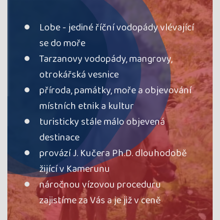
Lobe - jediné říční vodopády vlévající
se do moře
Tarzanovy vodopády, mangrovy,
otrokářská vesnice
příroda, památky, moře a objevování
místních etnik a kultur
turisticky stále málo objevená
destinace
provází J. Kučera Ph.D. dlouhodobě
žijící v Kamerunu
náročnou vízovou proceduru
zajistíme za Vás a je již v ceně