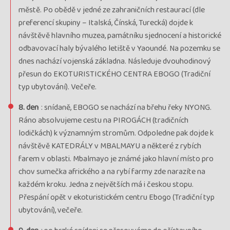
městě. Po obědě v jedné ze zahraničních restaurací (dle
preferencí skupiny – Italská, Čínská, Turecká) dojde k
návštěvě hlavního muzea, památníku sjednocení a historické
odbavovací haly bývalého letiště v Yaoundé. Na pozemku se
dnes nachází vojenská základna. Následuje dvouhodinový
přesun do EKOTURISTICKÉHO CENTRA EBOGO (Tradiční
typ ubytování). Večeře.
8. den
: snídaně, EBOGO se nachází na břehu řeky NYONG.
Ráno absolvujeme cestu na PIROGÁCH (tradičních
lodičkách) k významným stromům. Odpoledne pak dojde k
návštěvě KATEDRÁLY v MBALMAYU a některé z rybích
farem v oblasti. Mbalmayo je známé jako hlavní místo pro
chov sumečka afrického a na rybí farmy zde narazíte na
každém kroku. Jedna z největších má i českou stopu.
Přespání opět v ekoturistickém centru Ebogo (Tradiční typ
ubytování), večeře.