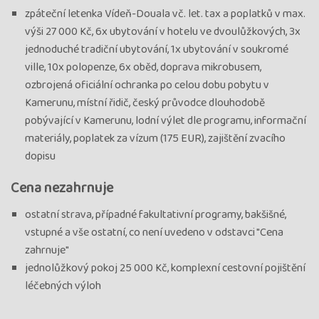
zpáteční letenka Vídeň-Douala vč. let. tax a poplatků v max.
výši 27 000 Kč, 6x ubytování v hotelu ve dvoulůžkových, 3x
jednoduché tradiční ubytování, 1x ubytování v soukromé
ville, 10x polopenze, 6x oběd, doprava mikrobusem,
ozbrojená oficiální ochranka po celou dobu pobytu v
Kamerunu, místní řidič, český průvodce dlouhodobě
pobývající v Kamerunu, lodní výlet dle programu, informační
materiály, poplatek za vízum (175 EUR), zajištění zvacího
dopisu
Cena nezahrnuje
ostatní strava, případné fakultativní programy, bakšišné,
vstupné a vše ostatní, co není uvedeno v odstavci "Cena
zahrnuje"
jednolůžkový pokoj 25 000 Kč, komplexní cestovní pojištění
léčebných výloh