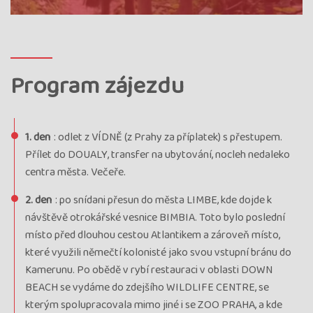
Program zájezdu
1. den
: odlet z VÍDNĚ (z Prahy za příplatek) s přestupem.
Přílet do DOUALY, transfer na ubytování, nocleh nedaleko
centra města. Večeře.
2. den
: po snídani přesun do města LIMBE, kde dojde k
návštěvě otrokářské vesnice BIMBIA. Toto bylo poslední
místo před dlouhou cestou Atlantikem a zároveň místo,
které využili němečtí kolonisté jako svou vstupní bránu do
Kamerunu. Po obědě v rybí restauraci v oblasti DOWN
BEACH se vydáme do zdejšího WILDLIFE CENTRE, se
kterým spolupracovala mimo jiné i se ZOO PRAHA, a kde