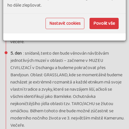
ho dále zlepšovat.
dvěma jezerům v kráteru aktivního vulkánu MT.
MUANENGUBA. Zájemci mohou tuto 25km dlouhou trasu s
cca 1000m převýšení absolvovat z části na koni a výrazně si
Nastavit cookies
Povolit vše
tak program ulehčit. Každé z jezer má jinou barvu a jsou také
opředené místními legendami. Krátký přejezd na hotel,
večeře.
5. den
: snídaně, tento den bude věnován návštěvám
jednotlivých muzeí v oblasti – začneme v MUZEU
CIVILIZACÍ v Dschangu a budeme pokračovat přes
Bandjoun. Oblast GRASSLAND, kde se momentálně budeme
nacházet je extrémně rozmanitá a každé etnikum má svoje
vlastní tradice a zvyky, které se navzájem liší, ačkoli se
všichni identifikují jako Bamileke. Ochutnávka
nejikoničtějšího jídla oblasti tzv. TARO/ACHU se žlutou
omáčkou. Během tohoto dne bude možné zúčastnit se
moderního nočního života ve 3. největším městě Kamerunu.
Večeře.