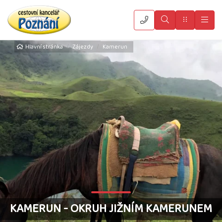
Vyhledat
Menu
Hla
Hlavní stránka
Zájezdy
Kamerun
KAMERUN - OKRUH JIŽNÍM KAMERUNEM