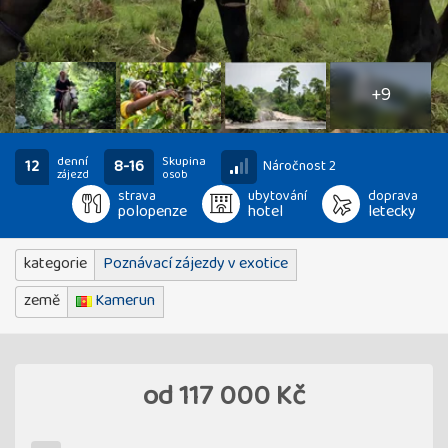
14
fotografií
+9
denní
Skupina
12
8-16
Náročnost 2
zájezd
osob
strava
ubytování
doprava
polopenze
hotel
letecky
kategorie
Poznávací zájezdy v exotice
země
Kamerun
od
117 000 Kč