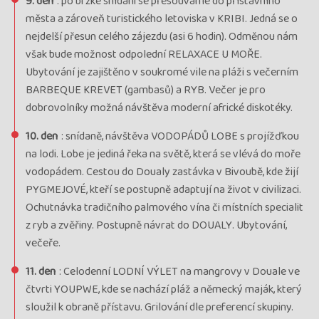
9. den
: po brzké snídani se přesouváme do přístavního
města a zároveň turistického letoviska v KRIBI. Jedná se o
nejdelší přesun celého zájezdu (asi 6 hodin). Odměnou nám
však bude možnost odpolední RELAXACE U MOŘE.
Ubytování je zajištěno v soukromé vile na pláži s večerním
BARBEQUE KREVET (gambasů) a RYB. Večer je pro
dobrovolníky možná návštěva moderní africké diskotéky.
10. den
: snídaně, návštěva VODOPÁDŮ LOBE s projížďkou
na lodi. Lobe je jediná řeka na světě, která se vlévá do moře
vodopádem. Cestou do Doualy zastávka v Bivoubě, kde žijí
PYGMEJOVÉ, kteří se postupně adaptují na život v civilizaci.
Ochutnávka tradičního palmového vína či místních specialit
z ryb a zvěřiny. Postupně návrat do DOUALY. Ubytování,
večeře.
11. den
: Celodenní LODNÍ VÝLET na mangrovy v Douale ve
čtvrti YOUPWE, kde se nachází pláž a německý maják, který
sloužil k obraně přístavu. Grilování dle preferencí skupiny.