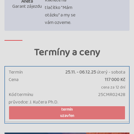
Klikněte na
Aneta
Garant zájezdu
tlačítko "Mám
otázku" a my se
vám ozveme.
Termíny a ceny
Termín
25.11. - 06.12.25
úterý - sobota
Cena
117 000 Kč
cena za 12 dní
Kód termínu
25CMR02428
průvodce: J. Kučera Ph.D.
termín
uzavřen