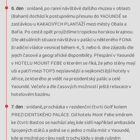
6. den
: snídaně, po ranní návštěvě dalšího muzea v oblasti
(Baham) dochází k postupnému přesunu do YAOUNDÉ se
zastávkou u KAKAOVÝCH PLANTÁŽÍ mezi městy Obala a
Bafia. Po cestě opět projíždíme tropickou horskou krajinou.
Dle aktuálních situace návštěva v paláci u některého FONA
(tradiční vládce vesnice) během 4., 5. nebo 6. dne zájezdu dle
jejich časové a geografické disponibility. Přespání v Yaoundé
v HOTELU MOUNT FEBE o kterém se říká, že jeho stěny mají
uši a patří mezi TOP5 nejslavnější a nejikoničtější hotely v
Africe, ze kterého je vidět na prezidentský palác a celé
Yaoundé. Večeře a dle časových možností ještě relaxace v
hotelovém bazénu.
7. den
: snídaně, procházka v rezidenční čtvrti Golf kolem
PREZIDENTSKÉHO PALÁCE. Od hotelu Mont Febe směrem
ke čtvrti Bastos se nachází alej, kde sídlí například ambasáda
Spojených států a jedná se o jedno z mála míst v Yaoundé,
kde je možné po ránu najít trochu klidu v jinak rušném