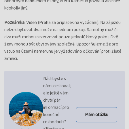
odborným nadhledem osoby, která Kamerun poznala více než
kdokoliv jiný.
Poznámka:
Vídeň (Praha za příplatek na vyžádání). Na zájezdu
nelze ubytovat dva muže na jednom pokoji. Samotný muž či
dva muži mohou rezervovat pouze jednolůžkový pokoj. Dvě
ženy mohou být ubytovány společně. Upozorňujeme, že pro
vstup na území Kamerunu je vyžadováno očkování proti žluté
zimnici.
Rádi byste s
námi cestovali,
ale ještě vám
chybí pár
informací pro
konečné
Mám otázku
rozhodnutí?