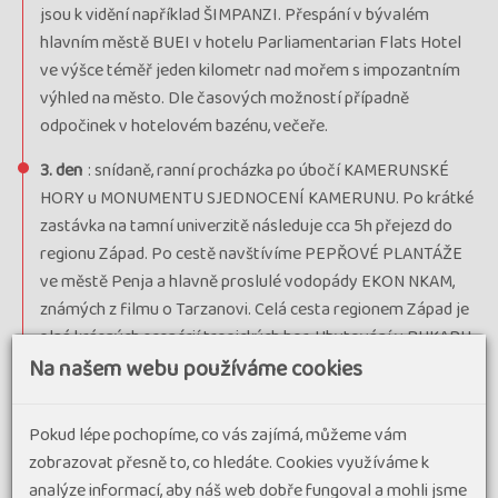
jsou k vidění například ŠIMPANZI. Přespání v bývalém
hlavním městě BUEI v hotelu Parliamentarian Flats Hotel
ve výšce téměř jeden kilometr nad mořem s impozantním
výhled na město. Dle časových možností případně
odpočinek v hotelovém bazénu, večeře.
3. den
: snídaně, ranní procházka po úbočí KAMERUNSKÉ
HORY u MONUMENTU SJEDNOCENÍ KAMERUNU. Po krátké
zastávka na tamní univerzitě následuje cca 5h přejezd do
regionu Západ. Po cestě navštívíme PEPŘOVÉ PLANTÁŽE
ve městě Penja a hlavně proslulé vodopády EKON NKAM,
známých z filmu o Tarzanovi. Celá cesta regionem Západ je
plná krásných scenérií tropických hor. Ubytování v BUKARU
Na našem webu používáme cookies
(tradiční stavba pro tuto oblast). Večeře.
4. den
: snídaně, brzy ráno začneme ve FULANSKÉ VESNICI,
Pokud lépe pochopíme, co vás zajímá, můžeme vám
která se nachází kousek od hotelu. FULANI jsou etnikem,
zobrazovat přesně to, co hledáte. Cookies využíváme k
které obývá spíše sahelské oblasti na jih od Sahary a jedná
analýze informací, aby náš web dobře fungoval a mohli jsme
se o tradiční pastevce dobytka. Následuje celodenní túra ke