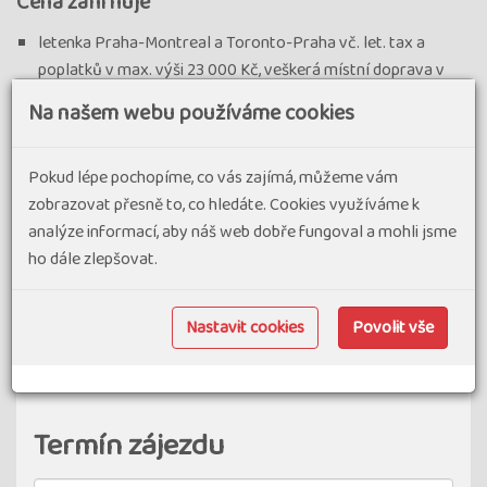
Cena zahrnuje
letenka Praha-Montreal a Toronto-Praha vč. let. tax a
poplatků v max. výši 23 000 Kč, veškerá místní doprava v
rámci programu (autobus, metro, vlak), 10x ubytování v
Na našem webu používáme cookies
hotelu ve 4lůžkových pokojích (možnost příplatku za
2lůžkový pokoj), 10x snídaně, plavba lodí v Ottawě, vedoucí
Pokud lépe pochopíme, co vás zajímá, můžeme vám
zájezdu, informační materiály
zobrazovat přesně to, co hledáte. Cookies využíváme k
Cena nezahrnuje
analýze informací, aby náš web dobře fungoval a mohli jsme
ho dále zlepšovat.
ostatní strava, vstupné, pojištění a vše ostatní, co není
uvedeno v odstavci "Cena zahrnuje"
garance 2lůžkového pokoje 11 500 Kč/os., registrace ETA ke
Nastavit cookies
Povolit vše
vstupu na území Kanady 450 Kč
Termín zájezdu