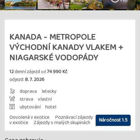
+18
KANADA - METROPOLE
VÝCHODNÍ KANADY VLAKEM +
NIAGARSKÉ VODOPÁDY
12
denní zájezd
74 990 Kč
od
odjezd:
8. 7. 2026
doprava
letecky
strava
vlastní
ubytování
hotel
Dovolená v exotice
Poznávací zájezdy
Náročnost 1.5
v exotice
Zájezdy v malých skupinách