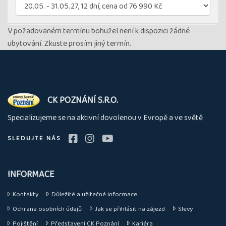
V požadovaném termínu bohužel není k dispozici žádné
ubytování. Zkuste prosím jiný termín.
O
CK POZNÁNÍ S.R.O.
nás
Specializujeme se na aktivní dovolenou v Evropě a ve světě
SLEDUJTE NÁS
INFORMACE
Kontakty
Důležité a užitečné informace
Ochrana osobních údajů
Jak se přihlásit na zájezd
Slevy
Pojištění
Představení CK Poznání
Kariéra