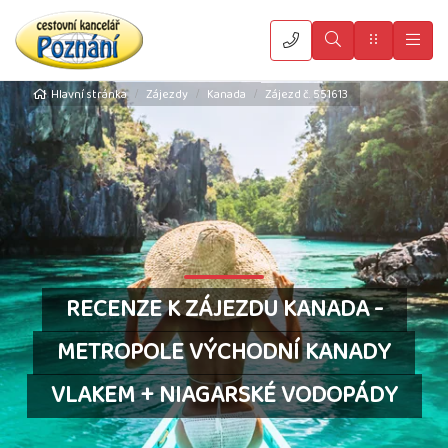
Vyhledat
Menu
Hla
Hlavní stránka
Zájezdy
Kanada
Zájezd č. 551613
RECENZE K ZÁJEZDU KANADA -
METROPOLE VÝCHODNÍ KANADY
VLAKEM + NIAGARSKÉ VODOPÁDY