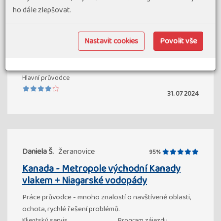
K dispozici nejsou žádné komentáře tohoto hodnocení
ho dále zlepšovat.
Klientský servis
Program zájezdu
Nastavit cookies
Povolit vše
Doprava
Ubytování a stravování
Hlavní průvodce
31. 07 2024
Daniela Š.
Žeranovice
95%
Kanada - Metropole východní Kanady
vlakem + Niagarské vodopády
Práce průvodce - mnoho znalostí o navštívené oblasti,
ochota, rychlé řešení problémů.
Klientský servis
Program zájezdu