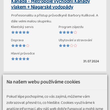
Kanada - Metropole východní Kanady
vlakem + Niagarské vodopády
Profesionalitu a přístup průvodkyně Barbory Kulíkové. A
dále velmi malou skupinku.
Klientský servis
Program zájezdu
Doprava
Ubytování a stravování
Hlavní průvodce
31. 07 2024
Na našem webu používáme cookies
V. D.
Česká Bělá
85%
Pokud lépe pochopíme, co vás zajímá, můžeme vám
Kanada - Metropole východní Kanady
zobrazovat přesně to, co hledáte. Cookies využíváme k
vlakem + Niagarské vodopády
analýze informací, aby náš web dobře fungoval a mohli jsme