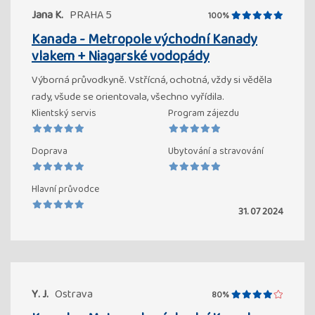
Jana K.
PRAHA 5
100%
Kanada - Metropole východní Kanady
vlakem + Niagarské vodopády
Výborná průvodkyně. Vstřícná, ochotná, vždy si věděla
rady, všude se orientovala, všechno vyřídila.
Klientský servis
Program zájezdu
Doprava
Ubytování a stravování
Hlavní průvodce
31. 07 2024
Y. J.
Ostrava
80%