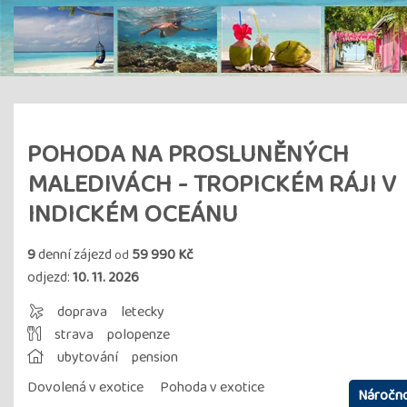
POHODA NA PROSLUNĚNÝCH
MALEDIVÁCH - TROPICKÉM RÁJI V
INDICKÉM OCEÁNU
9
denní zájezd
59 990 Kč
od
odjezd:
10. 11. 2026
doprava
letecky
strava
polopenze
ubytování
pension
Dovolená v exotice
Pohoda v exotice
Náročno