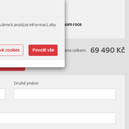
m přihlášení
ro jednu osobu uskutečněných v jednom roce
váme k analýze informací, aby
69 490 Kč
it cookies
Povolit vše
Cena celkem
řidat pokoj
Druhé jméno