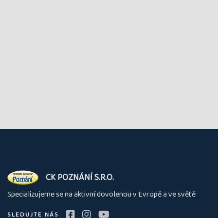
O
CK POZNÁNÍ S.R.O.
nás
Specializujeme se na aktivní dovolenou v Evropě a ve světě
SLEDUJTE NÁS