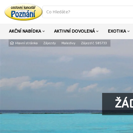
co
hledáte
AKČNÍ NABÍDKA
AKTIVNÍ DOVOLENÁ
EXOTIKA
Hlavní stránka
Zájezdy
Maledivy
Zájezd č. 585733
ŽÁ