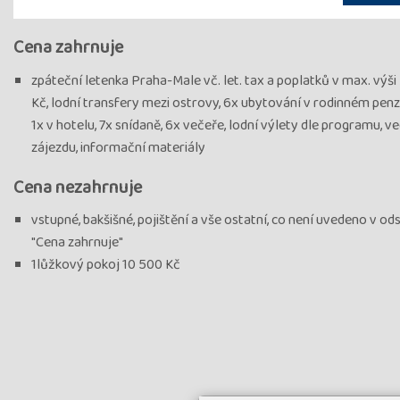
Cena zahrnuje
zpáteční letenka Praha-Male vč. let. tax a poplatků v max. výši
Kč, lodní transfery mezi ostrovy, 6x ubytování v rodinném penz
1x v hotelu, 7x snídaně, 6x večeře, lodní výlety dle programu, v
zájezdu, informační materiály
Cena nezahrnuje
vstupné, bakšišné, pojištění a vše ostatní, co není uvedeno v od
"Cena zahrnuje"
1lůžkový pokoj 10 500 Kč