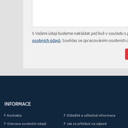
S Vašimi údaji budeme nakládat pečlivě v souladu s
osobních údajů
. Souhlas se zpracováním osobních 
INFORMACE
Kontakty
Důležité a užitečné informace
Ochrana osobních údajů
Jak se přihlásit na zájezd