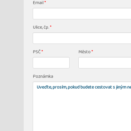
Email
*
Ulice, čp.
*
PSČ
*
Město
*
Poznámka