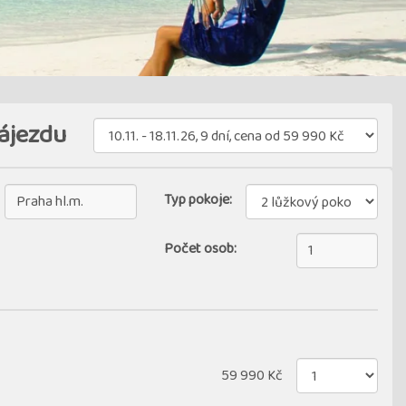
ájezdu
Typ pokoje:
Počet osob:
59 990 Kč