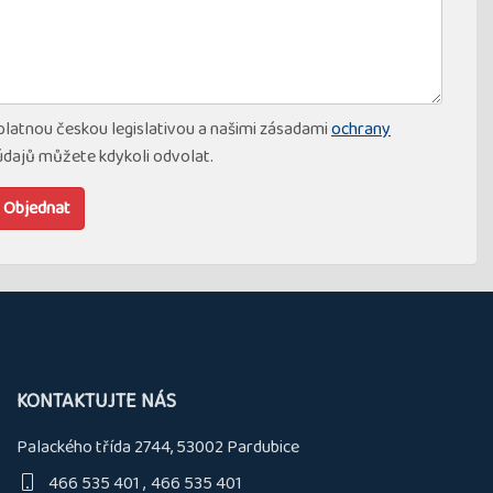
 platnou českou legislativou a našimi zásadami
ochrany
údajů můžete kdykoli odvolat.
Objednat
KONTAKTUJTE NÁS
Palackého třída 2744, 53002 Pardubice
466 535 401
466 535 401