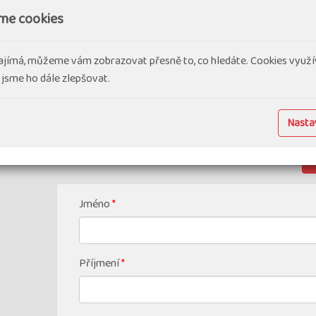
Vyberte si slevu
me cookies
First Moment 2 % (věrnostní) bez ohledu na datu
sleva bonus 500 Kč za nákup 2 a více zájezdů p
ajímá, můžeme vám zobrazovat přesně to, co hledáte. Cookies využí
 jsme ho dále zlepšovat.
Nastav
P
Jméno
*
Příjmení
*