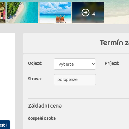
+4
Termín z
Odjezd:
Příjezd:
Strava:
Základní cena
dospělá osoba
st 1