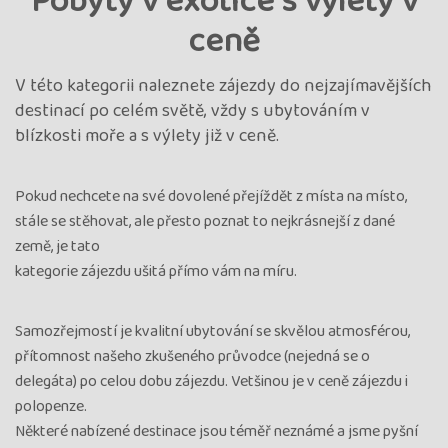
Pobyty v exotice s výlety v
ceně
V této kategorii naleznete zájezdy do nejzajímavějších
destinací po celém světě, vždy s ubytováním v
blízkosti moře a s výlety již v ceně.
Pokud nechcete na své dovolené přejíždět z místa na místo,
stále se stěhovat, ale přesto poznat to nejkrásnejší z dané
země, je tato
kategorie zájezdu ušitá přímo vám na míru.
Samozřejmostí je kvalitní ubytování se skvělou atmosférou,
přítomnost našeho zkušeného průvodce (nejedná se o
delegáta) po celou dobu zájezdu. Vetšinou je v ceně zájezdu i
polopenze.
Některé nabízené destinace jsou téměř neznámé a jsme pyšní