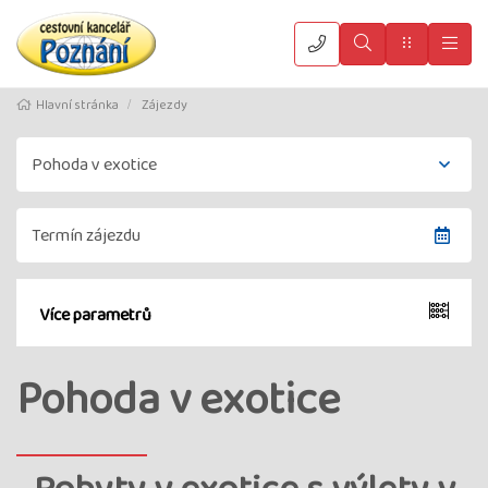
Vyhledat
Menu
Hla
Hlavní stránka
Zájezdy
Více parametrů
Pohoda v exotice