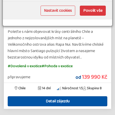
Velikonoční ostrov, Chile - Za přírodou,
Nastavit cookies
Povolit vše
kulturou a vínem centrálního Chile a
záhadnými sochami moai
Poleťte s námi objevovat krásy centrálního Chile a
jednoho z nejizolovanějších míst na planetě –
Velikonočního ostrova alias Rapa Nui. Navštívíme chilské
hlavní město Santiago pulzující životem a nasajeme
bezstarostnou idylku od místních obyvatel…
#Dovolená v exotice
#Pohoda v exotice
139 990 Kč
od
připravujeme
Chile
14 dní
Náročnost 1.5
Skupina 8
Detail zájezdu