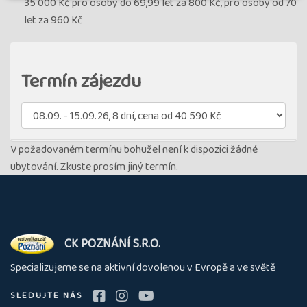
35 000 Kč pro osoby do 69,99 let za 800 Kč, pro osoby od 70
let za 960 Kč
Termín zájezdu
V požadovaném termínu bohužel není k dispozici žádné
ubytování. Zkuste prosím jiný termín.
O
CK POZNÁNÍ S.R.O.
nás
Specializujeme se na aktivní dovolenou v Evropě a ve světě
SLEDUJTE NÁS