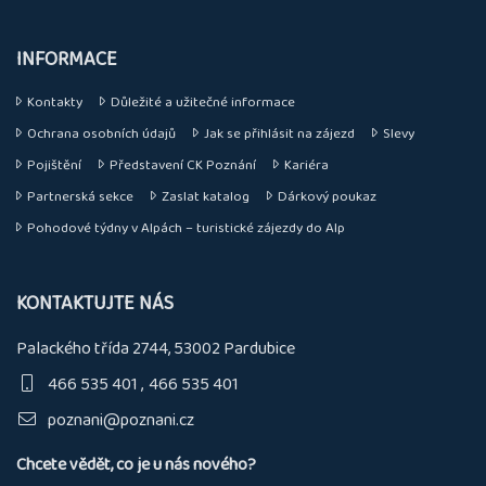
INFORMACE
Kontakty
Důležité a užitečné informace
Ochrana osobních údajů
Jak se přihlásit na zájezd
Slevy
Pojištění
Představení CK Poznání
Kariéra
Partnerská sekce
Zaslat katalog
Dárkový poukaz
Pohodové týdny v Alpách – turistické zájezdy do Alp
KONTAKTUJTE NÁS
Palackého třída 2744, 53002 Pardubice
466 535 401
466 535 401
poznani@poznani.cz
Chcete vědět, co je u nás nového?