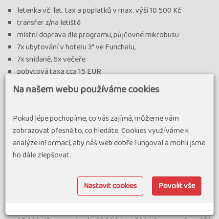
letenka vč. let. tax a poplatků v max. výši 10 500 Kč
transfer z/na letiště
místní doprava dle programu, půjčovné mikrobusu
7x ubytování v hotelu 3* ve Funchalu,
7x snídaně, 6x večeře
pobytová taxa cca 15 EUR
vedoucí zájezdu, informační materiály
Na našem webu používáme cookies
Cena nezahrnuje
Pokud lépe pochopíme, co vás zajímá, můžeme vám
ostatní strava
zobrazovat přesně to, co hledáte. Cookies využíváme k
fakultativní programy
analýze informací, aby náš web dobře fungoval a mohli jsme
lanovky, sjezd saněmi, vstupné a vstup na levády (cca 70
ho dále zlepšovat.
EUR)
vše ostatní, co není uvedeno v odstavci "Cena zahrnuje"
1lůžkový pokoj 6 400 Kč
Nastavit cookies
Povolit vše
sleva za ubytování bez večeří - 2 000 Kč
pojištění léčebných výloh v zahraničí vč. storna zájezdu do