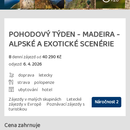
+20
POHODOVÝ TÝDEN - MADEIRA -
ALPSKÉ A EXOTICKÉ SCENÉRIE
8
denní zájezd
40 290 Kč
od
odjezd:
6. 4. 2026
doprava
letecky
strava
polopenze
ubytování
hotel
Zájezdy v malých skupinách
Letecké
Náročnost 2
zájezdy v Evropě
Poznávací zájezdy s
turistikou
Cena zahrnuje