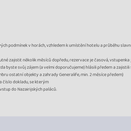
vých podmínek v horách, vzhledem k umístění hotelu a průběhu slavnos
né zajistit několik měsíců dopředu, rezervace je časová, vstupenka 
da byste svůj zájem (a velmi doporučujeme) hlásili předem a zajistili s
bru ostatní objekty a zahrady Generalife, min. 2 měsíce předem)
a číslo dokladu, se kterým
vstup do Nazairijských paláců.