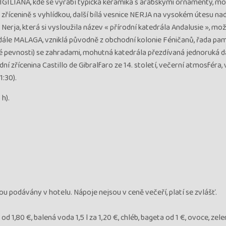
FRIGILIANA, kde se vyrábí typická keramika s arabskými ornamenty, m
 zřícenině s vyhlídkou, další bílá vesnice NERJA na vysokém útesu n
erja, která si vysloužila název « přírodní katedrála Andalusie », mo
 dále MALAGA, vzniklá původně z obchodní kolonie Féničanů, řada pa
ské pevnosti) se zahradami, mohutná katedrála přezdívaná jednoruká d
 zřícenina Castillo de Gibralfaro ze 14. století, večerní atmosféra,
1:30).
h).
ou podávány v hotelu. Nápoje nejsou v ceně večeří, platí se zvlášť.
od 1,80 €, balená voda 1,5 l za 1,20 €, chléb, bageta od 1 €, ovoce, zelen