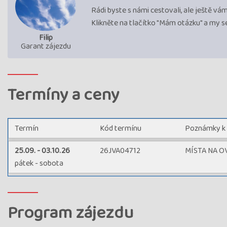
Rádi byste s námi cestovali, ale ještě v
Klikněte na tlačítko "Mám otázku" a my 
Filip
Garant zájezdu
Termíny a ceny
Termín
Kód termínu
Poznámky k
25.09. - 03.10.26
26JVA04712
MÍSTA NA O
pátek - sobota
Program zájezdu