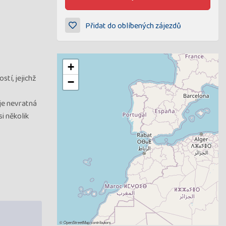
Přidat do oblíbených zájezdů
+
tí, jejichž
−
je nevratná
i několik
©
OpenStreetMap
contributors