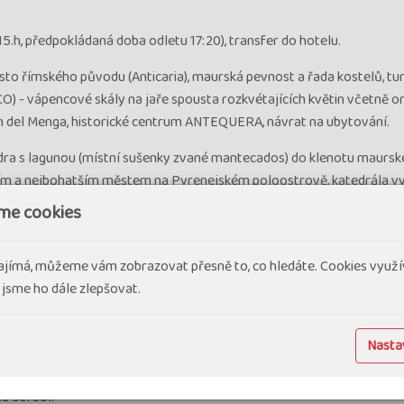
 15.h, předpokládaná doba odletu 17:20), transfer do hotelu.
o římského původu (Anticaria), maurská pevnost a řada kostelů, turi
) - vápencové skály na jaře spousta rozkvétajících květin včetně orc
 del Menga, historické centrum ANTEQUERA, návrat na ubytování.
edra s lagunou (místní sušenky zvané mantecados) do klenotu maursk
ším a nejbohatším městem na Pyrenejském poloostrově, katedrála v
Pomerančový dvůr, pohledy na maurský hrad Alcázar, sídlo emírů a po
me cookies
ady, radnice, paláce obložené keramickými dlaždicemi azulejos, sloupo
uisa, uličky, moderní čtvrť výstaviště, ubytování u Sevilly.
ajímá, můžeme vám zobrazovat přesně to, co hledáte. Cookies využí
DE LA FRONTERA, které je proslavené jezdeckou španělskou školou 
 jsme ho dále zlepšovat.
ličané), ochutnání sherry, přístav EL PUERTO DE SANTA MARIA, přísta
Luz a Atlantský oceán, dle počasí a polit. situace variantně návštěva 
Nastav
vropou a Afrikou (Héraklovy sloupy), fakultativně výjezd terénními
ropská kolonie volně žijících opic makaků - magotů, jeskyně zapsaná n
 del Sol.