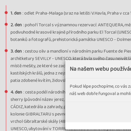
1. den
: odlet Praha-Malaga (sraz na letišti V.Havla, Praha v cca
2. den
: pohoří Torcal s významnou rezervací: ANTEQUERA, měst
podivuhodné krasové krajině přírodního parku El Torcal (UNESCO
botaniků a fotografů, prehistorická památka UNESCO - Dolmen
3. den
: cestou oliv a mandloní v národním parku Fuente de Pi
architketury SEVILLY - UNESCO, která byla svého času největ
místě mešity, ze které se zachoval minaret - věž La Giralda a 
Na našem webu používá
kastilských králů, jedna z nejstarších rezidencí v Evropě, zahr
patia zdobené kvítím, židovská čtvrť Santa Cruz, zahrady Maria L
Pokud lépe pochopíme, co vás z
4. den
: cesta podél národního parku Doňana do města JEREZ 
náš web dobře fungoval a mohli
sherry (původní název jerez, na výrobě měli klíčový podíl Ang
CÁDIZ, katedrála a zahrady, pohledy na bílé pobřeží Costa de la 
kolonie GIBRALTARU s pevností vystavěnou nad průlivem mezi E
vrchol Gibraltarské skály (48 €), vyhlídka na Afriku, jediná ev
UNESCO, ubytování v TORREMOLINOS u moře na pobřeží Costa