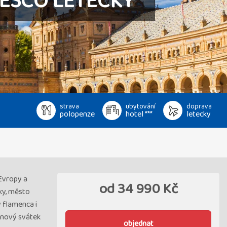
NESCO LETECKY
strava
ubytování
doprava
polopenze
hotel ***
letecky
Evropy a
od
34 990 Kč
čky, město
y flamenca i
tinový svátek
objednat