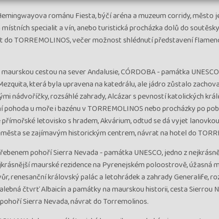
 Hemingwayova románu Fiesta, býčí aréna a muzeum corridy, město 
 místních specialit a vín, anebo turistická procházka dolů do soutěsky
vrat do TORREMOLINOS, večer možnost shlédnutí představení flamen
em: maurskou cestou na sever Andalusie, CÓRDOBA - památka UNESCO
Mezquita, která byla upravena na katedrálu, ale jádro zůstalo zachov
vými nádvoříčky, rozsáhlé zahrady, Alcázar s pevností katolických král
odenní pohoda u moře i bazénu v TORREMOLINOS nebo procházky po po
přímořské letovisko s hradem, Akvárium, odtud se dá vyjet lanovkou
va města se zajímavým historickým centrem, návrat na hotel do TO
ebenem pohoří Sierra Nevada - památka UNESCO, jedno z nejkrásně
ejkrásnější maurské rezidence na Pyrenejském poloostrově, úžasná 
vůr, renesanční královský palác a letohrádek a zahrady Generalife, ro
alebná čtvrť Albaicín a památky na maurskou historii, cesta Sierrou 
a pohoří Sierra Nevada, návrat do Torremolinos.