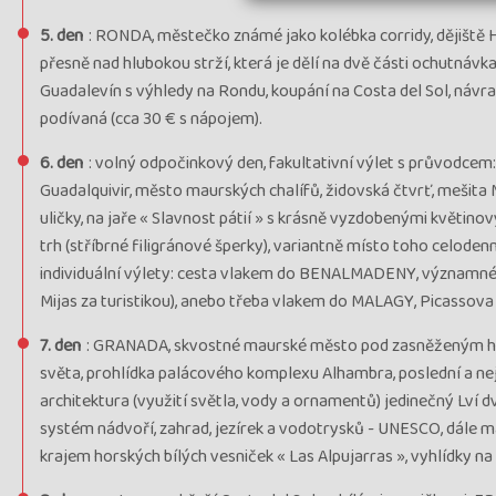
5. den
: RONDA, městečko známé jako kolébka corridy, dějiště
přesně nad hlubokou strží, která je dělí na dvě části ochutnávka
Guadalevín s výhledy na Rondu, koupání na Costa del Sol, ná
podívaná (cca 30 € s nápojem).
6. den
: volný odpočinkový den, fakultativní výlet s průvodc
Guadalquivir, město maurských chalífů, židovská čtvrť, mešita 
uličky, na jaře « Slavnost pátií » s krásně vyzdobenými květino
trh (stříbrné filigránové šperky), variantně místo toho cel
individuální výlety: cesta vlakem do BENALMADENY, významné 
Mijas za turistikou), anebo třeba vlakem do MALAGY, Picasso
7. den
: GRANADA, skvostné maurské město pod zasněženým hř
světa, prohlídka palácového komplexu Alhambra, poslední a n
architektura (využití světla, vody a ornamentů) jedinečný Lví d
systém nádvoří, zahrad, jezírek a vodotrysků - UNESCO, dále m
krajem horských bílých vesniček « Las Alpujarras », vyhlídky n