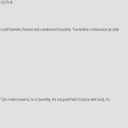
 0,75 €
 zařízením, hotel má venkovní bazén). Turistika i relaxace je zde
 vnitrozemí, 1x u Sevilly, 4x na pobřeží Costa del Sol), 7x