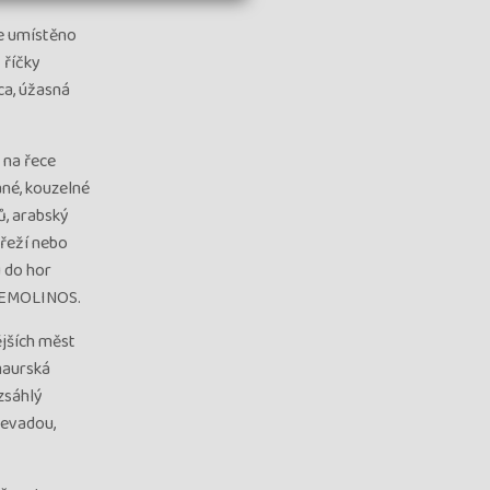
je umístěno
 říčky
ca, úžasná
 na řece
ané, kouzelné
ů, arabský
břeží nebo
 do hor
RREMOLINOS.
jších měst
maurská
zsáhlý
Nevadou,