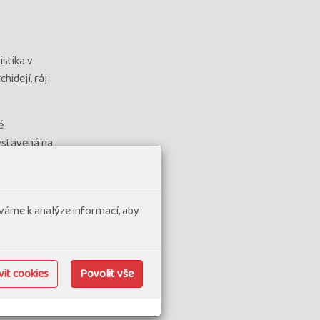
stika v
hidejí, ráj
é
ystavená na
zději
vé dvorky
váme k analýze informací, aby
a vínem
vní město
britské
it cookies
Povolit vše
 vozy na
a seznamu