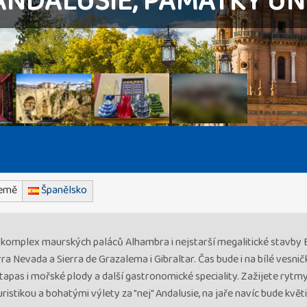
ANDALUSIE, PAMÁTKY U
emě
Španělsko
a komplex maurských paláců Alhambra i nejstarší megalitické stavby 
rra Nevada a Sierra de Grazalema i Gibraltar. Čas bude i na bílé vesni
 tapas i mořské plody a další gastronomické speciality. Zažijete rytm
ristikou a bohatými výlety za "nej" Andalusie, na jaře navíc bude kvě