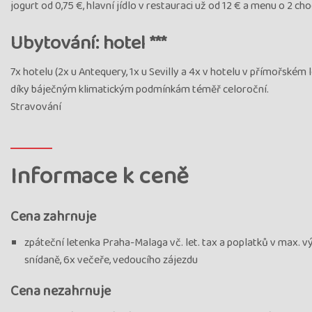
jogurt od 0,75 €, hlavní jídlo v restauraci už od 12 € a menu o 2 
Ubytování: hotel ***
7x hotelu (2x u Antequery, 1x u Sevilly a 4x v hotelu v přímořském 
díky báječným klimatickým podmínkám téměř celoroční.
Stravování
Informace k ceně
Cena zahrnuje
zpáteční letenka Praha-Malaga vč. let. tax a poplatků v max. vý
snídaně, 6x večeře, vedoucího zájezdu
Cena nezahrnuje