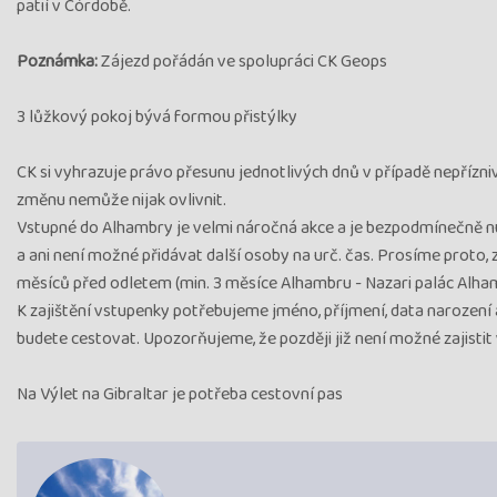
patií v Córdobě.
Poznámka:
Zájezd pořádán ve spolupráci CK Geops
3 lůžkový pokoj bývá formou přistýlky
CK si vyhrazuje právo přesunu jednotlivých dnů v případě nepřízni
změnu nemůže nijak ovlivnit.
Vstupné do Alhambry je velmi náročná akce a je bezpodmínečně nut
a ani není možné přidávat další osoby na urč. čas. Prosíme proto, z
měsíců před odletem (min. 3 měsíce Alhambru - Nazari palác Alham
K zajištění vstupenky potřebujeme jméno, příjmení, data narození 
budete cestovat. Upozorňujeme, že později již není možné zajistit 
Na Výlet na Gibraltar je potřeba cestovní pas