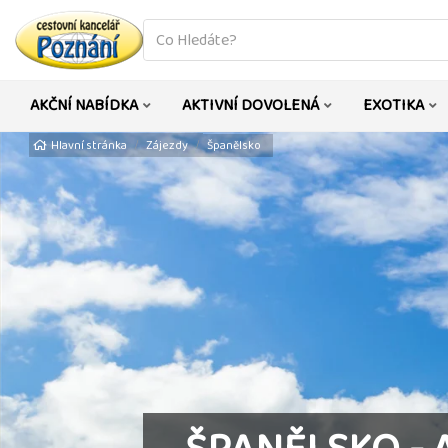
co
hledáte
AKČNÍ NABÍDKA
AKTIVNÍ DOVOLENÁ
EXOTIKA
Hlavní stránka
Zájezdy
Španělsko