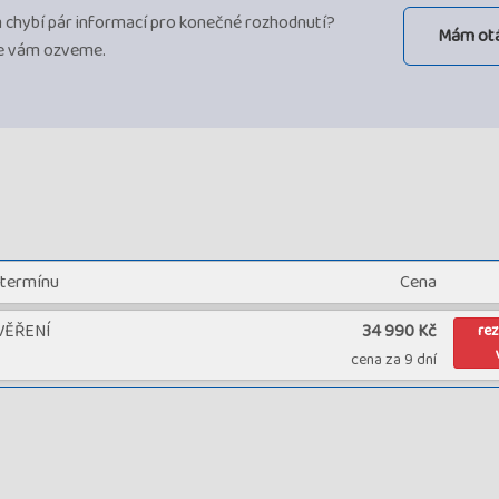
ám chybí pár informací pro konečné rozhodnutí?
Mám ot
se vám ozveme.
 termínu
Cena
VĚŘENÍ
34 990 Kč
re
cena za 9 dní