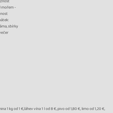
ožnost
ad mořem -
žnost
mátek:
áma, sbírky
 večer
ina 1 kg od 1 €,láhev vína 1 l od 8 €, pivo od 1,80 €, limo od 1,20 €,