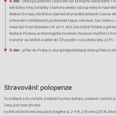
8. den
: cesta po pobřeží Costa del Sol za bílými vesničkami: 
návštěvy trhu, turistiky v kaňonu anebo výstup nebo k maurské
Balkón Evropy, návštěva výjimečné pravěké jeskyně Cuevas de N
ochutnání vyhlášených pochoutek tapas, slavnost San Isidoro,
maurský hrad Alcazaba z 8. až 11. stol. (na místě římské a gót
Nadace Picassa, archeologické muzeum, muzeum malířství, hradní
transfer na letiště a odlet do ČR pozdě v noci (doba letu 22:15 - 
9. den
: přílet do Prahy k ránu (předpokládaná doba příletu 0:45 
Stravování: polopenze
7x snídaně a 6x večeře, snídaně formou bufetu, snídaně i večeře js
Ceny potravin zhruba:
rychlé občerstvení, kus pizzy, bageta aj. 2-4 €, 2 dl vína 2,50 €, káva 