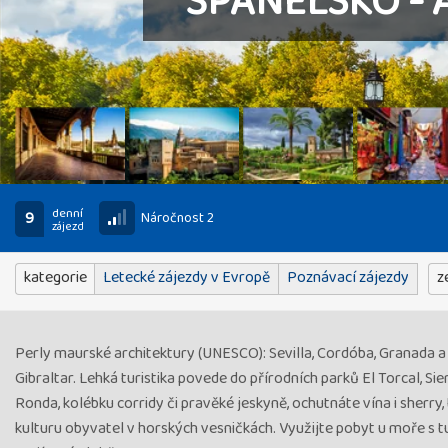
ŠPANĚLSKO - 
denní
9
Náročnost 2
zájezd
kategorie
Letecké zájezdy v Evropě
Poznávací zájezdy
z
Perly maurské architektury (UNESCO): Sevilla, Cordóba, Granada 
Gibraltar. Lehká turistika povede do přírodních parků El Torcal, Sie
Ronda, kolébku corridy či pravěké jeskyně, ochutnáte vína i sherry,
kulturu obyvatel v horských vesničkách. Využijte pobyt u moře s tu