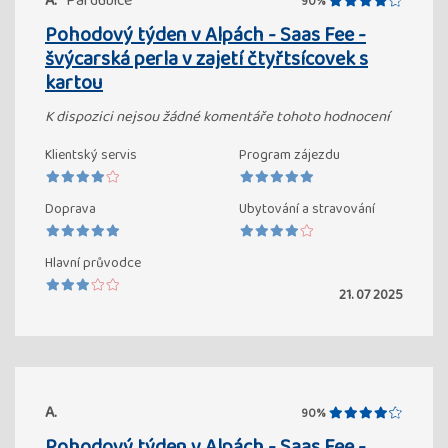
A.
Pardubice
90%
Pohodový týden v Alpách - Saas Fee -
švýcarská perla v zajetí čtyřtsícovek s
kartou
K dispozici nejsou žádné komentáře tohoto hodnocení
Klientský servis
Program zájezdu
Doprava
Ubytování a stravování
Hlavní průvodce
21. 07 2025
A.
90%
Pohodový týden v Alpách - Saas Fee -