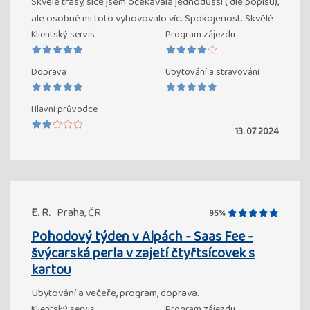
Skvělé trasy, sice jsem očekávala jednodušší ( dle popisu),
ale osobně mi toto vyhovovalo víc. Spokojenost. Skvělě
Klientský servis
Program zájezdu
Doprava
Ubytování a stravování
Hlavní průvodce
13. 07 2024
E. R.
Praha, ČR
95%
Pohodový týden v Alpách - Saas Fee -
švýcarská perla v zajetí čtyřtsícovek s
kartou
Ubytování a večeře, program, doprava.
Klientský servis
Program zájezdu