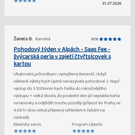
31. 07 2026
Žaneta B.
Karviná
95%
Pohodový týden v Alpách - Saas Fee -
švýcarská perla v zajetí čtyřtsícovek s
kartou
Ubytování, průvodkyni i vymyšlený itenerář, i když
některé výlety bych úplně nenazývala pohodové :). Např.
výstup do 3 500mnm bych řadila do náročnějšího
výstupu + velká škoda, že poslední den již neplatila karta
na lanovky a odjíždět trochu později (příjezd do Prahy ve
4.00 h ráno nebyl příjemný vzhledem k čekání na
nádraží).
Klientský servis
Program zájezdu