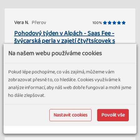
Vera N.
Přerov
100%
Pohodový týden v Alpách - Saas Fee -
švýcarská perla v zajetí čtyřtsícovek s
kartou
Na našem webu používáme cookies
K dispozici nejsou žádné komentáře tohoto hodnocení
Klientský servis
Program zájezdu
Pokud lépe pochopíme, co vás zajímá, můžeme vám
zobrazovat přesně to, co hledáte. Cookies využíváme k
analýze informací, aby náš web dobře fungoval a mohli jsme
Doprava
Ubytování a stravování
ho dále zlepšovat.
Hlavní průvodce
Nastavit cookies
Povolit vše
22. 07 2025