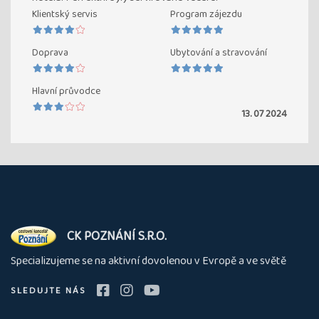
Klientský servis
Program zájezdu
Doprava
Ubytování a stravování
Hlavní průvodce
13. 07 2024
O
CK POZNÁNÍ S.R.O.
nás
Specializujeme se na aktivní dovolenou v Evropě a ve světě
SLEDUJTE NÁS