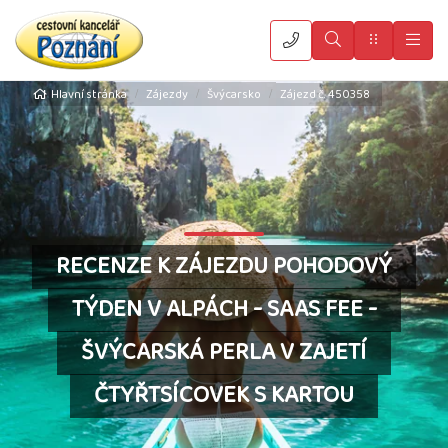
Vyhledat
Menu
Hla
Hlavní stránka
Zájezdy
Švýcarsko
Zájezd č. 450358
RECENZE K ZÁJEZDU POHODOVÝ
TÝDEN V ALPÁCH - SAAS FEE -
ŠVÝCARSKÁ PERLA V ZAJETÍ
ČTYŘTSÍCOVEK S KARTOU