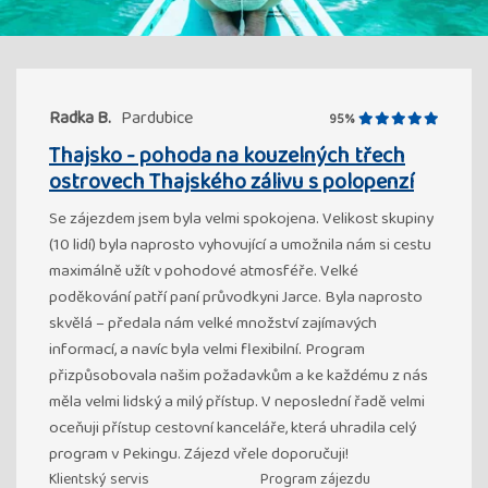
Radka B.
Pardubice
95%
Thajsko - pohoda na kouzelných třech
ostrovech Thajského zálivu s polopenzí
Se zájezdem jsem byla velmi spokojena. Velikost skupiny
(10 lidí) byla naprosto vyhovující a umožnila nám si cestu
maximálně užít v pohodové atmosféře. Velké
poděkování patří paní průvodkyni Jarce. Byla naprosto
skvělá – předala nám velké množství zajímavých
informací, a navíc byla velmi flexibilní. Program
přizpůsobovala našim požadavkům a ke každému z nás
měla velmi lidský a milý přístup. V neposlední řadě velmi
oceňuji přístup cestovní kanceláře, která uhradila celý
program v Pekingu. Zájezd vřele doporučuji!
Klientský servis
Program zájezdu