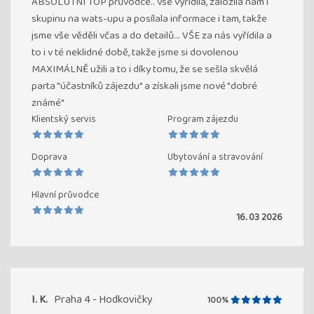
ABSOLUTNÍ TOP průvodce.. vše vyřídila, založila nám i
skupinu na wats-upu a posílala informace i tam, takže
jsme vše věděli včas a do detailů... VŠE za nás vyřídila a
to i v té neklidné době, takže jsme si dovolenou
MAXIMÁLNĚ užili a to i díky tomu, že se sešla skvělá
parta "účastníků zájezdu" a získali jsme nové "dobré
známé"
Klientský servis
Program zájezdu
Doprava
Ubytování a stravování
Hlavní průvodce
16. 03 2026
I. K.
Praha 4 - Hodkovičky
100%