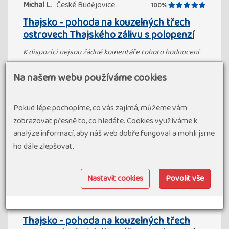
Michal L.
České Budějovice
100%
Thajsko - pohoda na kouzelných třech
ostrovech Thajského zálivu s polopenzí
K dispozici nejsou žádné komentáře tohoto hodnocení
Klientský servis
Program zájezdu
Na našem webu používáme cookies
Doprava
Ubytování a stravování
Pokud lépe pochopíme, co vás zajímá, můžeme vám
zobrazovat přesně to, co hledáte. Cookies využíváme k
Hlavní průvodce
analýze informací, aby náš web dobře fungoval a mohli jsme
16. 03 2026
ho dále zlepšovat.
Nastavit cookies
Povolit vše
Jana J.
Most
100%
Thajsko - pohoda na kouzelných třech