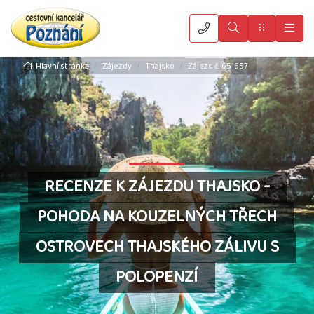
Vyhledat
Menu
Hla
Hlavní stránka
Zájezdy
Thajsko
Zájezd č. 651657
RECENZE K ZÁJEZDU THAJSKO -
POHODA NA KOUZELNÝCH TŘECH
OSTROVECH THAJSKÉHO ZÁLIVU S
POLOPENZÍ