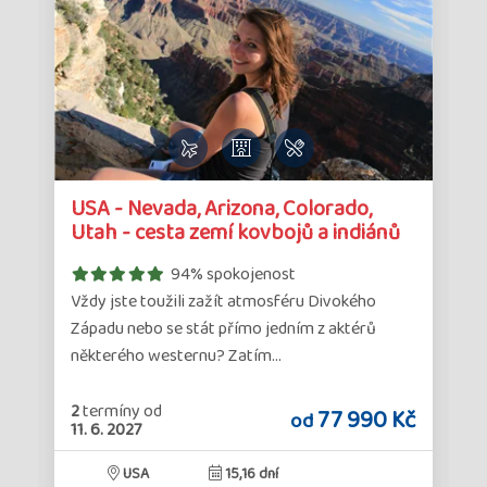
Detail
Det
USA - Nevada, Arizona, Colorado,
zájezdu
zá
Utah - cesta zemí kovbojů a indiánů
s…
94% spokojenost
Vždy jste toužili zažít atmosféru Divokého
Západu nebo se stát přímo jedním z aktérů
některého westernu? Zatím…
2
termíny
od
č
77 990 Kč
od
11. 6. 2027
USA
15,16 dní