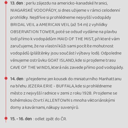
13. den
: perlu zájezdu na americko-kanadské hranici,
NIAGARSKÉ VODOPÁDY, si dnes užijeme v rámci celodenní
prohlídky. Nejdříve si prohlédneme nejvyšší vodopády
BRIDAL VEIL a AMERICAN VEIL (až 54 m) z vyhlídky
OBSERVATION TOWER, poté se odsud vydáme na plavbu
lodí přímo k vodopádům MAID OF THE MIST, při které vám
zaručujeme, že na vlastní kůži sami pocítíte mohutnost
vodopádů (pláštěnky jsou součástí výbavy lodi). Odpoledne
věnujeme ostrůvku GOAT ISLAND, kde si projdeme trasu
CAVE OF THE WINDS, která nás zavede přímo pod vodopády.
14. den
: přejedeme jen kousek do miniaturního Manhattanu
na břehu JEZERA ERIE - BUFFALA, kde si prohlédneme
město z nejvyšší radnice v zemi z roku 1928. Projdeme se
bohémskou čtvrtí ALLENTOWN s mnoha viktoriánskými
domy a kavárnami, nákupy suvenýrů.
15. - 16. den
: odlet zpět do ČR.