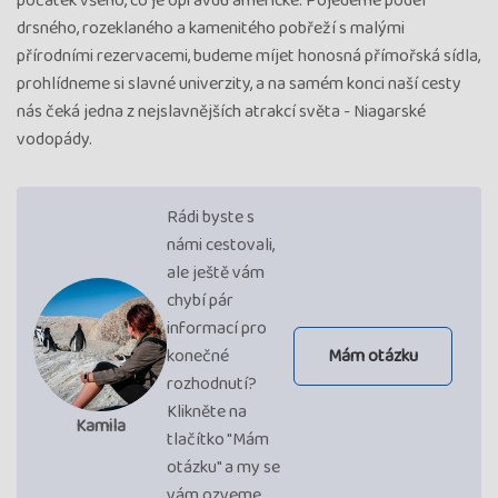
počátek všeho, co je opravdu americké. Pojedeme podél
drsného, rozeklaného a kamenitého pobřeží s malými
přírodními rezervacemi, budeme míjet honosná přímořská sídla,
prohlídneme si slavné univerzity, a na samém konci naší cesty
nás čeká jedna z nejslavnějších atrakcí světa - Niagarské
vodopády.
Rádi byste s
námi cestovali,
ale ještě vám
chybí pár
informací pro
konečné
Mám otázku
rozhodnutí?
Klikněte na
Kamila
tlačítko "Mám
otázku" a my se
vám ozveme.