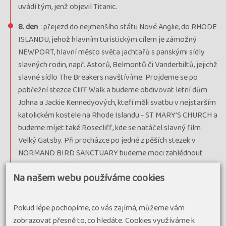
uvádí tým, jenž objevil Titanic.
8. den
: přejezd do nejmenšího státu Nové Anglie, do RHODE
ISLANDU, jehož hlavním turistickým cílem je zámožný
NEWPORT, hlavní město světa jachtařů s panskými sídly
slavných rodin, např. Astorů, Belmontů či Vanderbiltů, jejichž
slavné sídlo The Breakers navštívíme. Projdeme se po
pobřežní stezce Cliff Walk a budeme obdivovat letní dům
Johna a Jackie Kennedyových, kteří měli svatbu v nejstarším
katolickém kostele na Rhode Islandu - ST MARY’S CHURCH a
budeme míjet také Rosecliff, kde se natáčel slavný film
Velký Gatsby. Při procházce po jedné z pěších stezek v
NORMAND BIRD SANCTUARY budeme moci zahlédnout
pestrobarevné ptáky. Odpoledne dorazíme do
Na našem webu používáme cookies
PROVIDENCE, první osady Rhode Islandu a sídla další slavné
univerzity Brown ležící ve 300 let staré čtvrti, na náměstí
Kennedy Plaza si prohlédneme městskou radnici s
Pokud lépe pochopíme, co vás zajímá, můžeme vám
tmavomodrým stropem s hvězdami, dále bývalé nádraží
zobrazovat přesně to, co hledáte. Cookies využíváme k