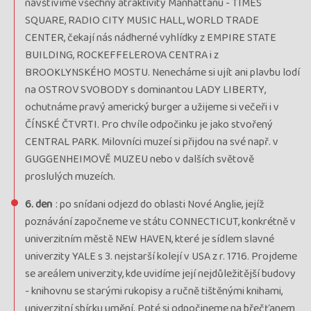
navštívíme všechny atraktivity Manhattanu - TIMES
SQUARE, RADIO CITY MUSIC HALL, WORLD TRADE
CENTER, čekají nás nádherné vyhlídky z EMPIRE STATE
BUILDING, ROCKEFFELEROVA CENTRA i z
BROOKLYNSKÉHO MOSTU. Nenecháme si ujít ani plavbu lodí
na OSTROV SVOBODY s dominantou LADY LIBERTY,
ochutnáme pravý americký burger a užijeme si večeři i v
ČÍNSKÉ ČTVRTI. Pro chvíle odpočinku je jako stvořený
CENTRAL PARK. Milovníci muzeí si přijdou na své např. v
GUGGENHEIMOVĚ MUZEU nebo v dalších světově
proslulých muzeích.
6. den
: po snídani odjezd do oblasti Nové Anglie, jejíž
poznávání započneme ve státu CONNECTICUT, konkrétně v
univerzitním městě NEW HAVEN, které je sídlem slavné
univerzity YALE s 3. nejstarší kolejí v USA z r. 1716. Projdeme
se areálem univerzity, kde uvidíme její nejdůležitější budovy
- knihovnu se starými rukopisy a ručně tištěnými knihami,
univerzitní sbírku umění. Poté si odpočineme na břečťanem