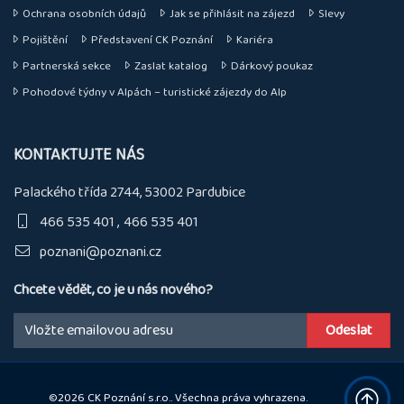
Ochrana osobních údajů
Jak se přihlásit na zájezd
Slevy
Pojištění
Představení CK Poznání
Kariéra
Partnerská sekce
Zaslat katalog
Dárkový poukaz
Pohodové týdny v Alpách – turistické zájezdy do Alp
KONTAKTUJTE NÁS
Palackého třída 2744, 53002 Pardubice
466 535 401
466 535 401
poznani@poznani.cz
Chcete vědět, co je u nás nového?
Email:
©2026 CK Poznání s.r.o.. Všechna práva vyhrazena.