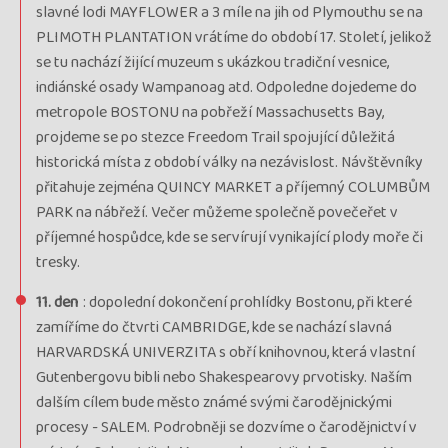
slavné lodi MAYFLOWER a 3 míle na jih od Plymouthu se na
PLIMOTH PLANTATION vrátíme do období 17. Století, jelikož
se tu nachází žijící muzeum s ukázkou tradiční vesnice,
indiánské osady Wampanoag atd. Odpoledne dojedeme do
metropole BOSTONU na pobřeží Massachusetts Bay,
projdeme se po stezce Freedom Trail spojující důležitá
historická místa z období války na nezávislost. Návštěvníky
přitahuje zejména QUINCY MARKET a příjemný COLUMBŮM
PARK na nábřeží. Večer můžeme společně povečeřet v
příjemné hospůdce, kde se servírují vynikající plody moře či
tresky.
11. den
: dopolední dokončení prohlídky Bostonu, při které
zamíříme do čtvrti CAMBRIDGE, kde se nachází slavná
HARVARDSKÁ UNIVERZITA s obří knihovnou, která vlastní
Gutenbergovu bibli nebo Shakespearovy prvotisky. Naším
dalším cílem bude město známé svými čarodějnickými
procesy - SALEM. Podrobněji se dozvíme o čarodějnictví v