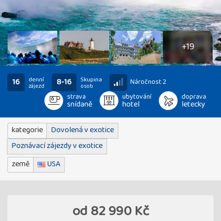
24
fotografií
+19
denní
Skupina
16
8-16
Náročnost 2
zájezd
osob
strava
ubytování
doprava
snídaně
hotel
letecky
kategorie
Dovolená v exotice
Poznávací zájezdy v exotice
země
USA
od
82 990 Kč