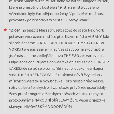
místním Salem Witch Museu nebo ve Witch Dungeon Museu,
které je umístěno v kostele z 19. st. na místě bývalého
vězení, kde byly čarodějnice drženy. V podvečer možnost
procházek po historickém přístavu Derby Wharf.
12. den
: přejezd z Massachusetts zpět do státu New York,
putování vnitrozemím státu přes hlavní město ALBANY, kde
si prohlédneme STÁTNÍ KAPITOL a MUZEUM STÁTU NEW
YORK, které nás seznámí např. se stavbou mrakodrapů, a
jistě nás zaujme vedlejší budova THE EGG ve tvaru vejce.
Odpoledne doputujeme do vinařské oblasti, regionu FINGER
LAKES, kde se, ač se o tom příliš neví, produkují vynikající
vína. U města SENECA FALLS možnost návštěvy jedno z
místních vinařství a ochutnávka. Toto místo hrálo velkou
roli v oblasti ženských práv, protože právě zde uspořádaly
ženy první Kongres o ženských právech v r. 1848 a my tu
prozkoumáme NÁRODNÍ SÍŇ SLÁVY ŽEN. Večer příjezd ke
slavným NIAGARSKÝM VODOPÁDŮM.