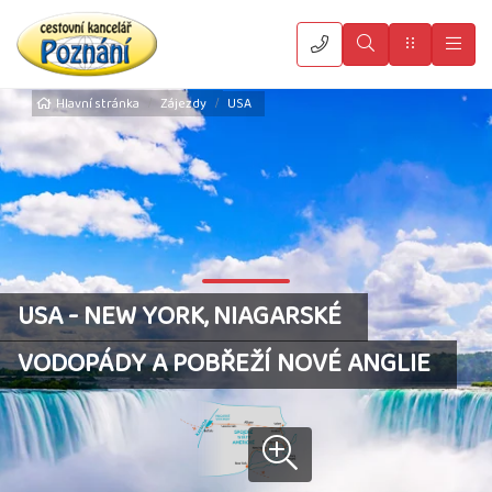
Vyhledat
Menu
Hla
Hlavní stránka
Zájezdy
USA
USA - NEW YORK, NIAGARSKÉ
VODOPÁDY A POBŘEŽÍ NOVÉ ANGLIE