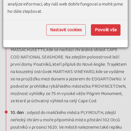
Union Station z r. 1898 nebo koloniální domy ve čtvrti
analýze informací, aby náš web dobře fungoval a mohli jsme
College Hill, na kopci Rhode Island Statehouse z bílého
ho dále zlepšovat.
mramoru s obrovskou kupolí (4. největší na světě), večer
můžeme věnovat nákupům v nejstarším uzavřeném
Nastavit cookies
Povolit vše
nákupním centru v USA z r. 1828 - WESTMINSTER ARCADE.
9. den
: brzy ráno odjezd na poloostrov CAPE COD ve státě
MASSACHUSETTS, kde se nachází chráněná oblast CAPE
COD NATIONAL SEASHORE. Na zdejším poloostrově leží
první domy Poutníků, kteří připluli do Nové Anglie. Trajektem
na kouzelný ostrůvek MARTHA’S VINEYARD, kde se vydáme
se na projížďku mezi dunami a jezerem do EDGARTOWNU. V
podvečer prohlídka rybářského městečka PROVINCETOWN,
možnost vyhlídky ze 75 m vysoké věže Pilgrim Monument,
ze které je úchvatný výhled na celý Cape Cod.
10. den
: odjezd do maličkého města PLYMOUTH, zdejší
neřecký chrám u moře připomíná místo přistání 102 Otců
poutníků v prosinci 1620. Ve městě nalezneme také repliku