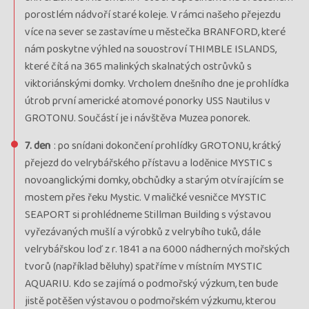
porostlém nádvoří staré koleje. V rámci našeho přejezdu
více na sever se zastavíme u městečka BRANFORD, které
nám poskytne výhled na souostroví THIMBLE ISLANDS,
které čítá na 365 malinkých skalnatých ostrůvků s
viktoriánskými domky. Vrcholem dnešního dne je prohlídka
útrob první americké atomové ponorky USS Nautilus v
GROTONU. Součástí je i návštěva Muzea ponorek.
7. den
: po snídani dokončení prohlídky GROTONU, krátký
přejezd do velrybářského přístavu a loděnice MYSTIC s
novoanglickými domky, obchůdky a starým otvírajícím se
mostem přes řeku Mystic. V maličké vesničce MYSTIC
SEAPORT si prohlédneme Stillman Building s výstavou
vyřezávaných mušlí a výrobků z velrybího tuků, dále
velrybářskou loď z r. 1841 a na 6000 nádherných mořských
tvorů (například běluhy) spatříme v místním MYSTIC
AQUARIU. Kdo se zajímá o podmořský výzkum, ten bude
jistě potěšen výstavou o podmořském výzkumu, kterou