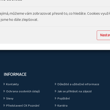
ajímá, můžeme vám zobrazovat přesně to, co hledáte. Cookies využí
 jsme ho dále zlepšovat.
ivu poblíž Otrantské úžiny. Antické město Aulos bylo slavné už za s
Nastav
náměstí Vlajky stojí památník Nezávislosti a podle vlajkonoše (flamur
losti.
INFORMACE
Kontakty
Důležité a užitečné informace
Ochrana osobních údajů
Jak se přihlásit na zájezd
Slevy
Pojištění
Představení CK Poznání
Kariéra