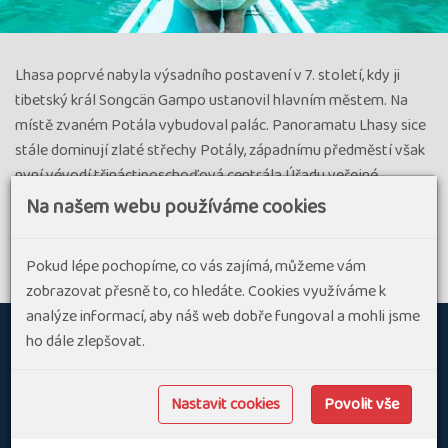
Lhasa poprvé nabyla výsadního postavení v 7. století, kdy ji
tibetský král Songcän Gampo ustanovil hlavním městem. Na
místě zvaném Potála vybudoval palác. Panoramatu Lhasy sice
stále dominují zlaté střechy Potály, západnímu předměstí však
nyní vévodí třináctiposchoďová centrála Úřadu veřejné
bezpečnosti. Dnešní Lhasa byla degradována na bezútěšnou
Na našem webu používáme cookies
rozrůstající se metropoli čítající 500 000 obyvatel, z nichž
nejméně 50 až 60 % tvoří vládou záměrně zvýhodňovaní čínští
Pokud lépe pochopíme, co vás zajímá, můžeme vám
přistěhovalci.
zobrazovat přesně to, co hledáte. Cookies využíváme k
analýze informací, aby náš web dobře fungoval a mohli jsme
ho dále zlepšovat.
O
CK POZNÁNÍ S.R.O.
Nastavit cookies
Povolit vše
nás
Specializujeme se na aktivní dovolenou v Evropě a ve světě