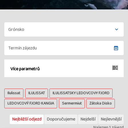
Více parametrů
Ilulissat
ILULISSAT
ILULISSATSKY LEDOVCOVY FJORD
LEDOVCOVÝ FJORD KANGIA
Sermermiut
Zátoka Disko
Nejbližší odjezd
Doporučujeme
Nejdelší
Nejlevnější
Nalezen 1 zájezd