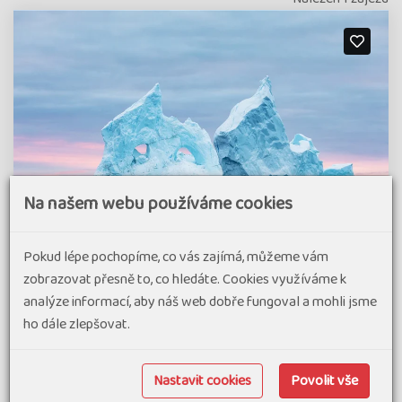
Na našem webu používáme cookies
Pokud lépe pochopíme, co vás zajímá, můžeme vám
zobrazovat přesně to, co hledáte. Cookies využíváme k
analýze informací, aby náš web dobře fungoval a mohli jsme
Pohodový týden v Grónsku – Dobrodružství
ho dále zlepšovat.
pod půlnočním sluncem
92% spokojenost
(2 hodnocení)
Nastavit cookies
Povolit vše
Vydejte se na nezapomenutelnou cestu do západního