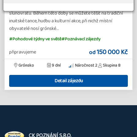
Grónska, kde budete mít příležitost zažít jedinečné oslavy
slunovratu. Během této doby se můžete těšit na tradiční
inuitské tance, hudbu a kulturní akce, při nichž místní
obyvatelé nosí grónské…
#Pohodové týdny ve světě
#Poznávací zájezdy
150 000 Kč
od
připravujeme
Grónsko
9 dní
Náročnost 2
Skupina 8
Detail zájezdu
O
CK POZNÁNÍ S.R.O.