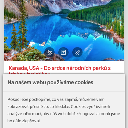
Kanada, USA - Do srdce národních parků s
lehkou turistikou
Na našem webu používáme cookies
Poznejte divokou přírodu Kanady a USA v pohodovém
tempu Vydejte se s námi do nejkrásnějších koutů Severní
Pokud lépe pochopíme, co vás zajímá, můžeme vám
Ameriky, kde se majestátní, ledovci pokryté štíty Skalistých
zobrazovat přesně to, co hledáte. Cookies využíváme k
hor zrcadlí v tyrkysových hladinách horských jezer. Tento
analýze informací, aby náš web dobře fungoval a mohli jsme
jedinečný zájezd…
ho dále zlepšovat.
#Dovolená v exotice
#Zájezdy v malých skupinách