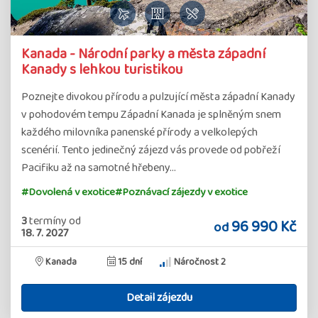
Kanada - Národní parky a města západní
Kanady s lehkou turistikou
Poznejte divokou přírodu a pulzující města západní Kanady
v pohodovém tempu Západní Kanada je splněným snem
každého milovníka panenské přírody a velkolepých
scenérií. Tento jedinečný zájezd vás provede od pobřeží
Pacifiku až na samotné hřebeny…
#Dovolená v exotice
#Poznávací zájezdy v exotice
3
termíny
od
96 990 Kč
od
18. 7. 2027
Kanada
15 dní
Náročnost 2
Detail zájezdu