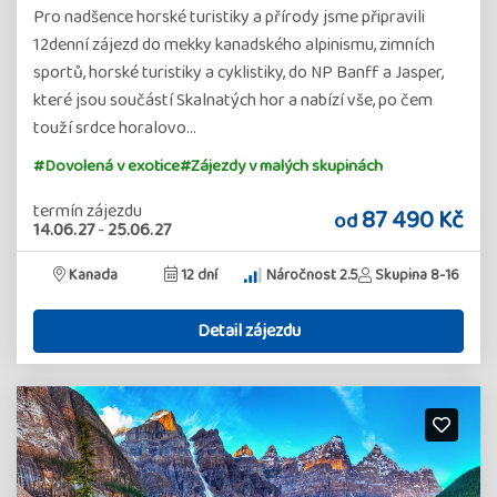
Pro nadšence horské turistiky a přírody jsme připravili
12denní zájezd do mekky kanadského alpinismu, zimních
sportů, horské turistiky a cyklistiky, do NP Banff a Jasper,
které jsou součástí Skalnatých hor a nabízí vše, po čem
touží srdce horalovo…
#Dovolená v exotice
#Zájezdy v malých skupinách
termín zájezdu
87 490 Kč
od
14.06.27
-
25.06.27
Kanada
12 dní
Náročnost 2.5
Skupina 8-16
Detail zájezdu