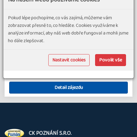
Chcete utéct před chladnými dny, které nás v tomto období
čekají a přemýšlíte kam vyrazit? Poleťte na ostrov Nosy
Pokud lépe pochopíme, co vás zajímá, můžeme vám
Be na Madagaskaru. Ostrov vůní, jak se tomuto místu
zobrazovat přesně to, co hledáte. Cookies využíváme k
často přezdívá, vás přivítá příjemnými letními teplotami a
analýze informací, aby náš web dobře fungoval a mohli jsme
bohatým vyžitím…
ho dále zlepšovat.
#Dovolená v exotice
#Poznávací zájezdy v exotice
81 590 Kč
od
připravujeme
Nastavit cookies
Povolit vše
Madagaskar
11 dní
Náročnost 1
Skupina 8-16
Detail zájezdu
O
CK POZNÁNÍ S.R.O.