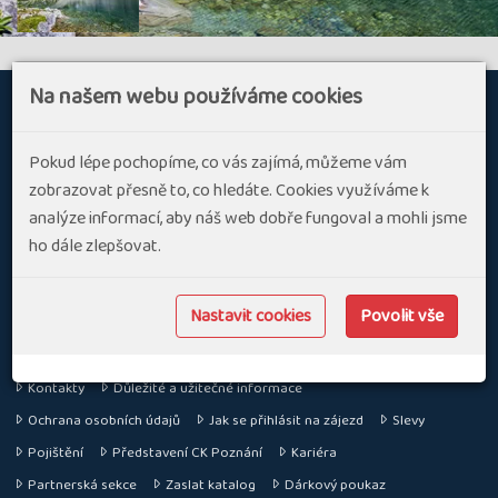
Na našem webu používáme cookies
O
Pokud lépe pochopíme, co vás zajímá, můžeme vám
CK POZNÁNÍ S.R.O.
zobrazovat přesně to, co hledáte. Cookies využíváme k
nás
analýze informací, aby náš web dobře fungoval a mohli jsme
Specializujeme se na aktivní dovolenou v Evropě a ve světě
ho dále zlepšovat.
SLEDUJTE NÁS
Nastavit cookies
Povolit vše
INFORMACE
Kontakty
Důležité a užitečné informace
Ochrana osobních údajů
Jak se přihlásit na zájezd
Slevy
Pojištění
Představení CK Poznání
Kariéra
Partnerská sekce
Zaslat katalog
Dárkový poukaz