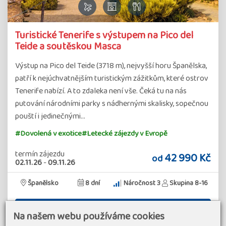
Turistické Tenerife s výstupem na Pico del
Teide a soutěskou Masca
Výstup na Pico del Teide (3718 m), nejvyšší horu Španělska,
patří k nejúchvatnějším turistickým zážitkům, které ostrov
Tenerife nabízí. A to zdaleka není vše. Čeká tu na nás
putování národními parky s nádhernými skalisky, sopečnou
pouští i jedinečnými…
#Dovolená v exotice
#Letecké zájezdy v Evropě
termín zájezdu
42 990 Kč
od
02.11.26
-
09.11.26
Španělsko
8 dní
Náročnost 3
Skupina 8-16
Detail zájezdu
Na našem webu používáme cookies