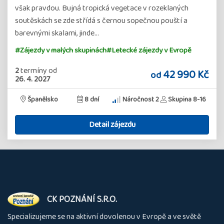
však pravdou. Bujná tropická vegetace v rozeklaných
soutěskách se zde střídá s černou sopečnou pouští a
barevnými skalami, jinde…
#Zájezdy v malých skupinách
#Letecké zájezdy v Evropě
2
termíny
od
42 990 Kč
od
26. 4. 2027
Španělsko
8 dní
Náročnost 2
Skupina 8-16
Detail zájezdu
O
CK POZNÁNÍ S.R.O.
nás
Specializujeme se na aktivní dovolenou v Evropě a ve světě