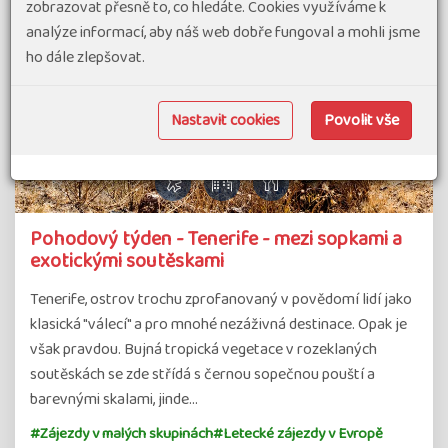
zobrazovat přesně to, co hledáte. Cookies využíváme k
analýze informací, aby náš web dobře fungoval a mohli jsme
ho dále zlepšovat.
Nastavit cookies
Povolit vše
Pohodový týden - Tenerife - mezi sopkami a
exotickými soutěskami
Tenerife, ostrov trochu zprofanovaný v povědomí lidí jako
klasická "válecí" a pro mnohé nezáživná destinace. Opak je
však pravdou. Bujná tropická vegetace v rozeklaných
soutěskách se zde střídá s černou sopečnou pouští a
barevnými skalami, jinde…
#Zájezdy v malých skupinách
#Letecké zájezdy v Evropě