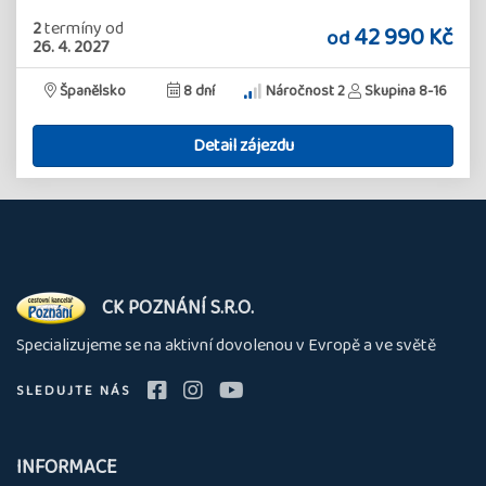
2
termíny
od
42 990 Kč
od
26. 4. 2027
Španělsko
8 dní
Náročnost 2
Skupina 8-16
Detail zájezdu
O
CK POZNÁNÍ S.R.O.
nás
Specializujeme se na aktivní dovolenou v Evropě a ve světě
SLEDUJTE NÁS
INFORMACE