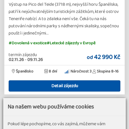
Výstup na Pico del Teide (3718 m), nejvyšší horu Španělska,
patří k nejúchvatnějším turistickým zážitkům, které ostrov
Tenerife nabízí. A to zdaleka není vše. Čeká tu na nás
putování národními parky s nádhernými skalisky, sopečnou
pouští i jedinečnými…
#Dovolená v exotice
#Letecké zájezdy v Evropě
termín zájezdu
42 990 Kč
od
02.11.26
-
09.11.26
Španělsko
8 dní
Náročnost 3
Skupina 8-16
Detail zájezdu
Na našem webu používáme cookies
Pokud lépe pochopíme, co vás zajímá, můžeme vám