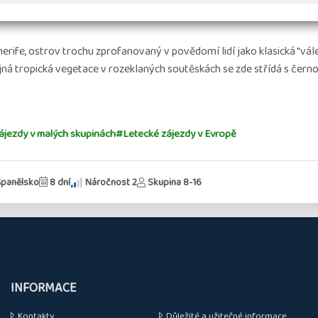
hodový týden - Tenerife - mezi sopkami a exotickým
erife, ostrov trochu zprofanovaný v povědomí lidí jako klasická "vál
ná tropická vegetace v rozeklaných soutěskách se zde střídá s čern
jezdy v malých skupinách
#Letecké zájezdy v Evropě
Španělsko
8 dní
Náročnost 2
Skupina 8-16
INFORMACE
Kontakty
Důležité a užitečné informace