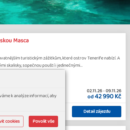
těskou Masca
chvatnějším turistickým zážitkům, které ostrov Tenerife nabízí. A
ými skalisky, sopečnou pouští i jedinečnými…
02.11.26
-
09.11.26
42 990 Kč
váme k analýze informací, aby
od
Detail zájezdu
it cookies
Povolit vše