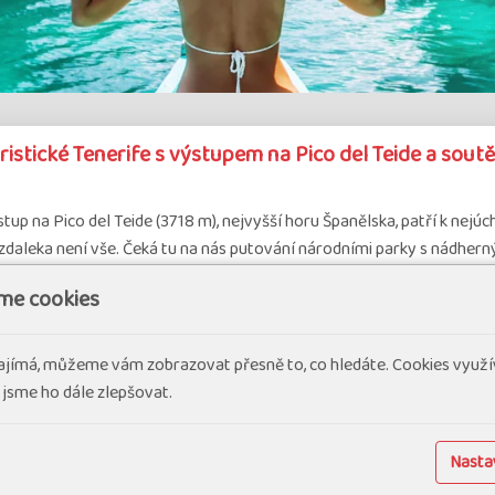
ristické Tenerife s výstupem na Pico del Teide a sou
tup na Pico del Teide (3718 m), nejvyšší horu Španělska, patří k nejú
zdaleka není vše. Čeká tu na nás putování národními parky s nádhern
me cookies
ovolená v exotice
#Letecké zájezdy v Evropě
ajímá, můžeme vám zobrazovat přesně to, co hledáte. Cookies využí
 jsme ho dále zlepšovat.
Španělsko
8 dní
Náročnost 3
Skupina 8-16
Nastav