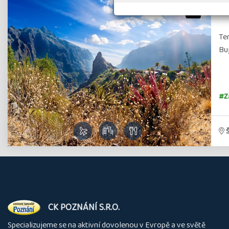
Po
Ten
Buj
#Zá
O
CK POZNÁNÍ S.R.O.
nás
Specializujeme se na aktivní dovolenou v Evropě a ve světě