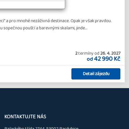
i soutěskami
ecí" a pro mnohé nezáživná destinace. Opak je však pravdou.
ou sopečnou pouští a barevnými skalami, jinde…
2
termíny
od
26. 4. 2027
42 990 Kč
od
Detail zájezdu
KONTAKTUJTE NÁS
Palackého třída 2744, 53002 Pardubice