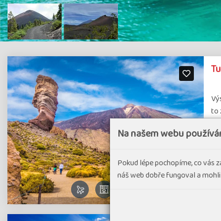
Tu
Výs
to 
Na našem webu používá
#D
Pokud lépe pochopíme, co vás z
náš web dobře fungoval a mohli