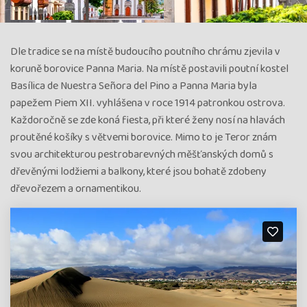
Dle tradice se na místě budoucího poutního chrámu zjevila v
koruně borovice Panna Maria. Na místě postavili poutní kostel
Basílica de Nuestra Señora del Pino a Panna Maria byla
papežem Piem XII. vyhlášena v roce 1914 patronkou ostrova.
Každoročně se zde koná fiesta, při které ženy nosí na hlavách
proutěné košíky s větvemi borovice. Mimo to je Teror znám
svou architekturou pestrobarevných měšťanských domů s
dřevěnými lodžiemi a balkony, které jsou bohatě zdobeny
dřevořezem a ornamentikou.