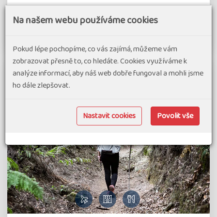
Španělsko
8 dní
Náročnost 2
Skupina 8
Na našem webu používáme cookies
Detail zájezdu
Pokud lépe pochopíme, co vás zajímá, můžeme vám
zobrazovat přesně to, co hledáte. Cookies využíváme k
analýze informací, aby náš web dobře fungoval a mohli jsme
ho dále zlepšovat.
Nastavit cookies
Povolit vše