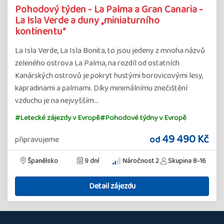
Pohodový týden - La Palma a Gran Canaria -
La Isla Verde a duny „miniaturního
kontinentu“
La Isla Verde, La Isla Bonita, to jsou jedeny z mnoha názvů
zeleného ostrova La Palma, na rozdíl od ostatních
Kanárských ostrovů je pokryt hustými borovicovými lesy,
kapradinami a palmami. Díky minimálnímu znečištění
vzduchu je na nejvyšším…
#Letecké zájezdy v Evropě
#Pohodové týdny v Evropě
49 490 Kč
od
připravujeme
Španělsko
9 dní
Náročnost 2
Skupina 8-16
Detail zájezdu