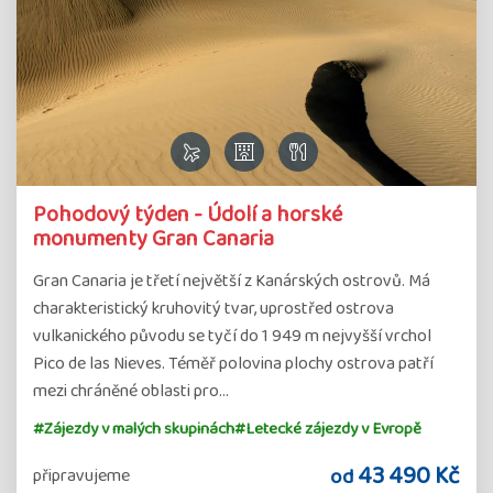
Pohodový týden - Údolí a horské
monumenty Gran Canaria
Gran Canaria je třetí největší z Kanárských ostrovů. Má
charakteristický kruhovitý tvar, uprostřed ostrova
vulkanického původu se tyčí do 1 949 m nejvyšší vrchol
Pico de las Nieves. Téměř polovina plochy ostrova patří
mezi chráněné oblasti pro…
#Zájezdy v malých skupinách
#Letecké zájezdy v Evropě
43 490 Kč
od
připravujeme