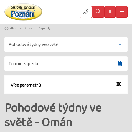
Vyhledat
Menu
Hla
Hlavní stránka
Zájezdy
Více parametrů
Pohodové týdny ve
světě - Omán