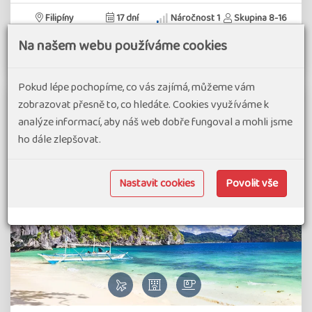
Filipíny
17 dní
Náročnost 1
Skupina 8-16
Na našem webu používáme cookies
Detail zájezdu
Pokud lépe pochopíme, co vás zajímá, můžeme vám
zobrazovat přesně to, co hledáte. Cookies využíváme k
analýze informací, aby náš web dobře fungoval a mohli jsme
ho dále zlepšovat.
Nastavit cookies
Povolit vše