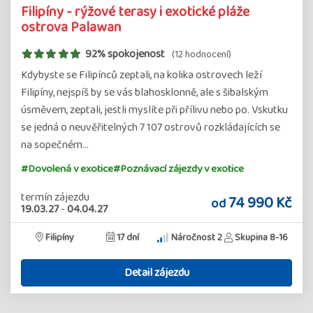
Filipíny - rýžové terasy i exotické pláže
ostrova Palawan
92% spokojenost
(12 hodnocení)
Kdybyste se Filipínců zeptali, na kolika ostrovech leží
Filipíny, nejspíš by se vás blahosklonně, ale s šibalským
úsměvem, zeptali, jestli myslíte při přílivu nebo po. Vskutku
se jedná o neuvěřitelných 7 107 ostrovů rozkládajících se
na sopečném…
#Dovolená v exotice
#Poznávací zájezdy v exotice
termín zájezdu
74 990 Kč
od
19.03.27
-
04.04.27
Filipíny
17 dní
Náročnost 2
Skupina 8-16
Detail zájezdu