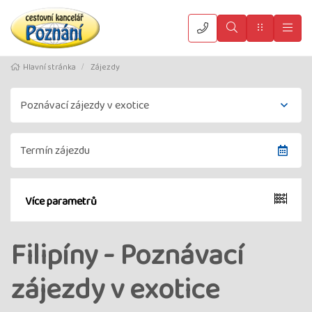
Vyhledat
Menu
Hla
Hlavní stránka
Zájezdy
Více parametrů
Filipíny - Poznávací
zájezdy v exotice