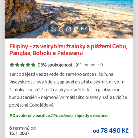
Filipíny - za velrybími žraloky a plážemi Cebu,
Panglaa, Boholu a Palawanu
93% spokojenost
(83 hodnocení)
Tento zájezd vás zavede do samého srdce Filipín, na
Visayské ostrovy, kde si zaplavete s přátelskými velrybími
žraloky - největšími žraloky na světě. Jejich protiváhou
budou tarsiéři - nejmenší primáti této planety. Dále uvidíte
pověstné Čokoládové…
#Dovolená v exotice
#Poznávací zájezdy v exotice
6
termínů
od
78 490 Kč
od
15. 1. 2027