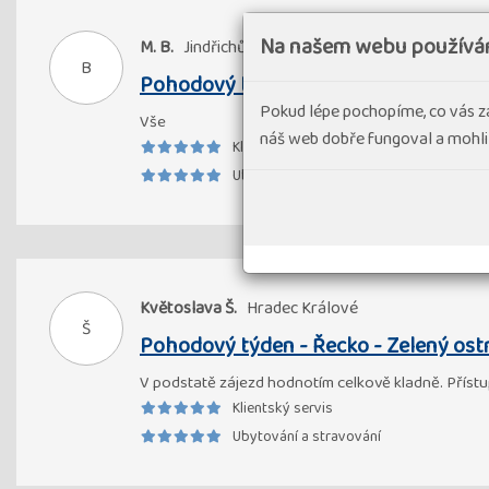
Na našem webu používá
M. B.
Jindřichův Hradec II
B
Pohodový týden - Řecko - Zelený ost
Pokud lépe pochopíme, co vás z
Vše
náš web dobře fungoval a mohli
Klientský servis
Ubytování a stravování
Květoslava Š.
Hradec Králové
Š
Pohodový týden - Řecko - Zelený ost
V podstatě zájezd hodnotím celkově kladně. Přístup
Klientský servis
Ubytování a stravování