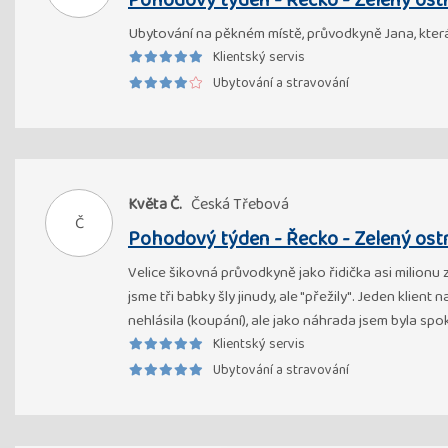
Pohodový týden - Řecko - Zelený ost
Ubytování na pěkném místě, průvodkyně Jana, která
Klientský servis
Ubytování a stravování
Květa Č.
Česká Třebová
Č
Pohodový týden - Řecko - Zelený ost
Velice šikovná průvodkyně jako řidička asi milionu 
jsme tři babky šly jinudy, ale "přežily". Jeden kli
nehlásila (koupání), ale jako náhrada jsem byla spo
Klientský servis
Ubytování a stravování