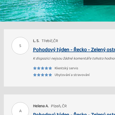
L. S.
Třebíč,ČR
S
Pohodový týden - Řecko - Zelený ost
K dispozici nejsou žádné komentáře tohoto hodno
Klientský servis
Ubytování a stravování
Helena A.
Plzeň, ČR
A