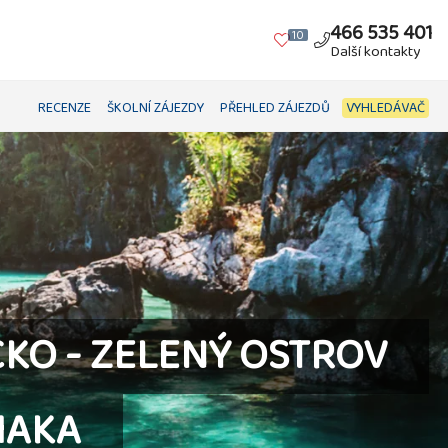
466 535 401
10
Další kontakty
RECENZE
ŠKOLNÍ ZÁJEZDY
PŘEHLED ZÁJEZDŮ
VYHLEDÁVAČ
KO - ZELENÝ OSTROV
HAKA