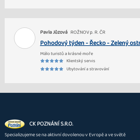
Pavla Jůzová
ROŽNOV p. R. ČR
Pohodový týden - Řecko - Zelený ost
Málo turistů a krásné moře
Klientský servis
Ubytování a stravování
O
CK POZNÁNÍ S.R.O.
nás
Specializujeme se na aktivní dovolenou v Evropě a ve světě