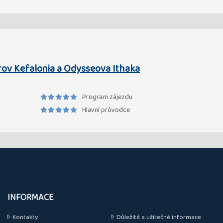
rov Kefalonia a Odysseova Ithaka
Program zájezdu
Hlavní průvodce
INFORMACE
Kontakty
Důležité a užitečné informace