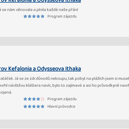
rov Kefalonia a Odysseova Ithaka
 se nám věnovala a plnila každé naše přání
Program zájezdu
rov Kefalonia a Odysseova Ithaka
zatáček. Já se ze zdr.důvodů nekoupu, tak pobyt na plážích jsem si muse
ent navrhl návštěvu kláštera navíc, bylo to zajímavé a asi ho průvodkyně 
kojená.
Program zájezdu
Hlavní průvodce