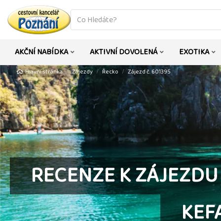
co
hledáte
AKČNÍ NABÍDKA
AKTIVNÍ DOVOLENÁ
EXOTIKA
Hlavní stránka
Zájezdy
Řecko
Zájezd č. 601395
RECENZE K ZÁJEZDU
KEF