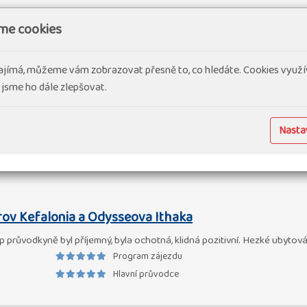
me cookies
rov Kefalonia a Odysseova Ithaka
ajímá, můžeme vám zobrazovat přesně to, co hledáte. Cookies využí
 jsme ho dále zlepšovat.
Program zájezdu
Hlavní průvodce
Nastav
rov Kefalonia a Odysseova Ithaka
 průvodkyně byl příjemný, byla ochotná, klidná pozitivní. Hezké ubytová
Program zájezdu
Hlavní průvodce