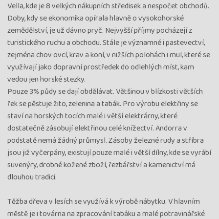
Vella, kde je 8 velkých nákupních středisek a nespočet obchodů.
Doby, kdy se ekonomika opírala hlavně o vysokohorské
zemědělství, je už dávno pryč. Nejvyšší příjmy pocházejí z
turistického ruchu a obchodu. Stále je významné i pastevectví,
zejména chov ovcí, krav a koní, v nižších polohách i mul, které se
využívají jako dopravní prostředek do odlehlých míst, kam
vedou jen horské stezky.
Pouze 3% půdy se dají obdělávat. Většinou v blízkosti větších
řek se pěstuje žito, zelenina a tabák. Pro výrobu elektřiny se
staví na horských tocích malé i větší elektrárny, které
dostatečně zásobují elektřinou celé knížectví. Andorra v
podstatě nemá žádný průmysl. Zásoby železné rudy a stříbra
jsou již vyčerpány, existují pouze malé i větší dílny, kde se vyrábí
suvenýry, drobné kožené zboží, řezbářství a kamenictví má
dlouhou tradici.
Těžba dřeva v lesích se využívá k výrobě nábytku. V hlavním
městě je i továrna na zpracování tabáku a malé potravinářské