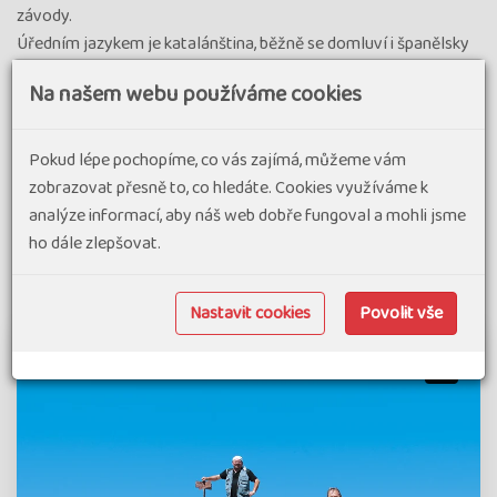
závody.
Úředním jazykem je katalánština, běžně se domluví i španělsky
a francouzsky. Oficiální měnou je od roku 2002 euro, i když
Na našem webu používáme cookies
Andorra není členem EU.
Pokud lépe pochopíme, co vás zajímá, můžeme vám
Andorra - aktivní dovolená a
zobrazovat přesně to, co hledáte. Cookies využíváme k
zájezdy
analýze informací, aby náš web dobře fungoval a mohli jsme
ho dále zlepšovat.
Nejbližší odjezd
Doporučujeme
Nejdelší
Nejlevnější
Nastavit cookies
Povolit vše
Nalezeny 2 zájezdy