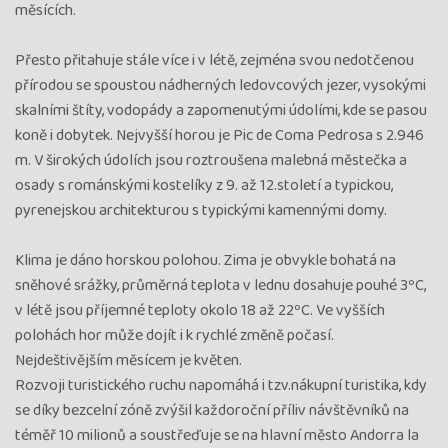
měsících.
Přesto přitahuje stále více i v létě, zejména svou nedotčenou
přírodou se spoustou nádherných ledovcových jezer, vysokými
skalními štíty, vodopády a zapomenutými údolími, kde se pasou
koně i dobytek. Nejvyšší horou je Pic de Coma Pedrosa s 2.946
m. V širokých údolích jsou roztroušena malebná městečka a
osady s románskými kostelíky z 9. až 12.století a typickou,
pyrenejskou architekturou s typickými kamennými domy.
Klima je dáno horskou polohou. Zima je obvykle bohatá na
sněhové srážky, průměrná teplota v lednu dosahuje pouhé 3ºC,
v létě jsou příjemné teploty okolo 18 až 22ºC. Ve vyšších
polohách hor může dojít i k rychlé změně počasí.
Nejdeštivějším měsícem je květen.
Rozvoji turistického ruchu napomáhá i tzv.nákupní turistika, kdy
se díky bezcelní zóně zvýšil každoroční příliv návštěvníků na
téměř 10 milionů a soustřeďuje se na hlavní město Andorra la