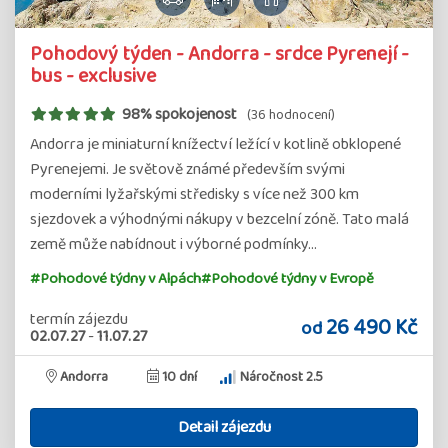
Pohodový týden - Andorra - srdce Pyrenejí -
bus - exclusive
98% spokojenost
(36 hodnocení)
Andorra je miniaturní knížectví ležící v kotlině obklopené
Pyrenejemi. Je světově známé především svými
moderními lyžařskými středisky s více než 300 km
sjezdovek a výhodnými nákupy v bezcelní zóně. Tato malá
země může nabídnout i výborné podmínky…
#Pohodové týdny v Alpách
#Pohodové týdny v Evropě
termín zájezdu
26 490 Kč
od
02.07.27
-
11.07.27
Andorra
10 dní
Náročnost 2.5
Detail zájezdu