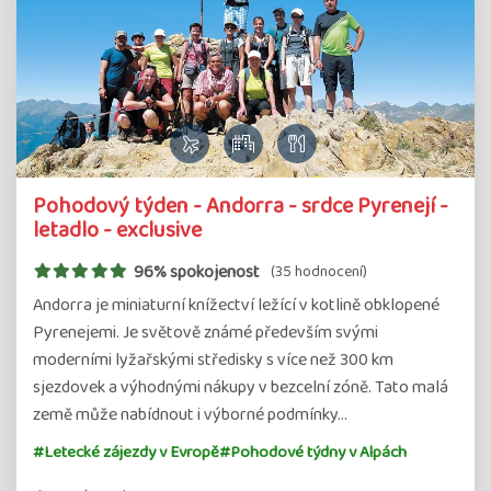
Pohodový týden - Andorra - srdce Pyrenejí -
letadlo - exclusive
96% spokojenost
(35 hodnocení)
Andorra je miniaturní knížectví ležící v kotlině obklopené
Pyrenejemi. Je světově známé především svými
moderními lyžařskými středisky s více než 300 km
sjezdovek a výhodnými nákupy v bezcelní zóně. Tato malá
země může nabídnout i výborné podmínky…
#Letecké zájezdy v Evropě
#Pohodové týdny v Alpách