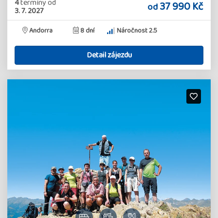
4
termíny
od
37 990 Kč
od
3. 7. 2027
Andorra
8 dní
Náročnost 2.5
Detail zájezdu