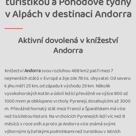
turistikou a Pohodové týdny
v Alpách v destinaci Andorra
Aktivní dovolená v knížeství
Andorra
Knížectví
Andorra
svou rozlohou 468 km2 patří mezi 7
nejmenších států v Evropě a žije zde 78 tis. obyvatel. Od severu
k jihu měří 25 km, od západu k východu 29 km. Několik
vysokohorských kotlin a údolí ležící převážně ve výšce 800 až
1000 mnm je obklopeno vrcholy Pyrenejí, dosahujícími až 3000
m. Převážně hornatý stát mezi Francií a Španělskem má více
než tisíciletou historii. Na vrcholcích Pyrenejích leží víc než 8
měsíců v roce sníh a proto je Andorra více známá svými
výbornými lyžařskými podmínkami než turistikou v letních