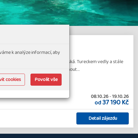
váme k analýze informací, aby
lámská - orientální a západní - evropská. Tureckem vedly a stále
ko je stát, který vám může nabídnout…
it cookies
Povolit vše
08.10.26
-
19.10.26
37 190 Kč
od
Detail zájezdu