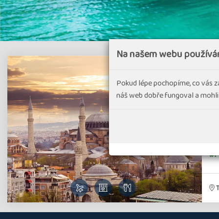
Na našem webu používá
Tu
Pokud lépe pochopíme, co vás z
náš web dobře fungoval a mohli
Tur
tu
#Po