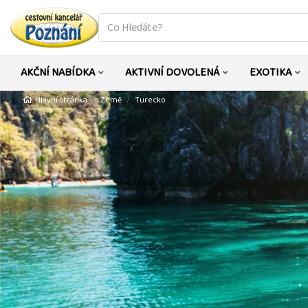
co
hledáte
AKČNÍ NABÍDKA
AKTIVNÍ DOVOLENÁ
EXOTIKA
Hlavní stránka
Země
Turecko