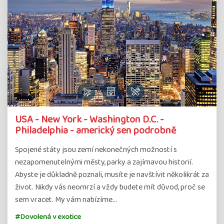
USA - New York - Washington D.C. -
Philadelphia - americký sen podrobně
Spojené státy jsou zemí nekonečných možností s
nezapomenutelnými městy, parky a zajímavou historií.
Abyste je důkladně poznali, musíte je navštívit několikrát za
život. Nikdy vás neomrzí a vždy budete mít důvod, proč se
sem vracet. My vám nabízíme…
#Dovolená v exotice