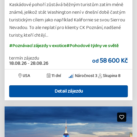
Kaskádové pohoří zůstává běžným turistům zatím méně
známé, jelikož stát Washington není v dnešní době častým
turistickým cílem jako například Kalifornie se svou Sierrou
Nevadou. To ale neplatí pro klienty CK Poznání, nadšené
turisty, kteří chtějí…
#Poznávací zájezdy v exotice
#Pohodové týdny ve světě
termín zájezdu
58 600 Kč
od
18.08.26
-
28.08.26
USA
11 dní
Náročnost 3
Skupina 8
Detail zájezdu