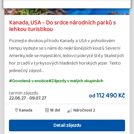
Kanada, USA - Do srdce národních parků s
lehkou turistikou
Poznejte divokou přírodu Kanady a USA v pohodovém
tempu Vydejte se s námi do nejkrásnějších koutů Severní
Ameriky, kde se majestátní, ledovci pokryté štíty Skalistých
hor zrcadlí v tyrkysových hladinách horských jezer. Tento
jedinečný zájezd…
#Dovolená v exotice
#Zájezdy v malých skupinách
termín zájezdu
112 490 Kč
od
22.06.27
-
09.07.27
Kanada
18 dní
Náročnost 2
Detail zájezdu