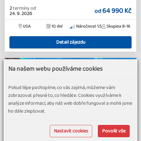
2
termíny
od
64 990 Kč
od
24. 9. 2026
USA
10 dní
Náročnost 1.5
Skupina 8-16
Detail zájezdu
Na našem webu používáme cookies
Pokud lépe pochopíme, co vás zajímá, můžeme vám
zobrazovat přesně to, co hledáte. Cookies využíváme k
analýze informací, aby náš web dobře fungoval a mohli jsme
ho dále zlepšovat.
Nastavit cookies
Povolit vše