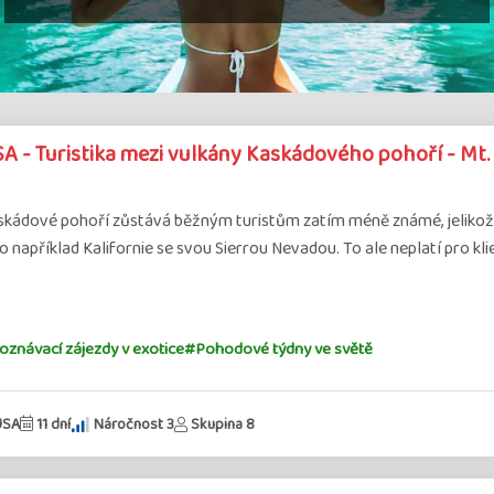
A - Turistika mezi vulkány Kaskádového pohoří - Mt. 
skádové pohoří zůstává běžným turistům zatím méně známé, jelikož 
o například Kalifornie se svou Sierrou Nevadou. To ale neplatí pro kli
znávací zájezdy v exotice
#Pohodové týdny ve světě
USA
11 dní
Náročnost 3
Skupina 8