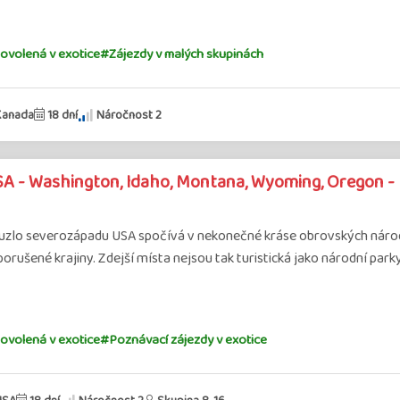
ovolená v exotice
#Zájezdy v malých skupinách
Kanada
18 dní
Náročnost 2
A - Washington, Idaho, Montana, Wyoming, Oregon - 
uzlo severozápadu USA spočívá v nekonečné kráse obrovských národn
orušené krajiny. Zdejší místa nejsou tak turistická jako národní parky 
ovolená v exotice
#Poznávací zájezdy v exotice