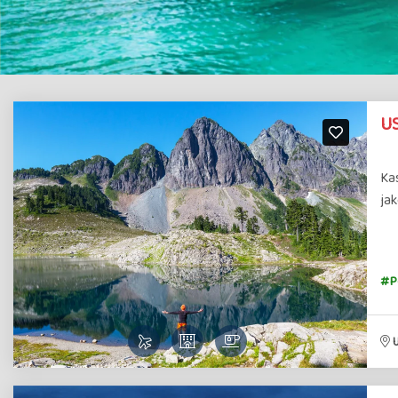
US
Ka
jak
#Po