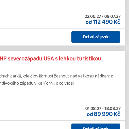
22.06.27
-
09.07.27
112 490 Kč
od
Detail zájezdu
NP severozápadu USA s lehkou turistikou
ích parků, kde člověk musí žasnout nad velikostí nádherné
divokého západu v Kalifornii, o to víc si…
01.08.27
-
18.08.27
89 990 Kč
od