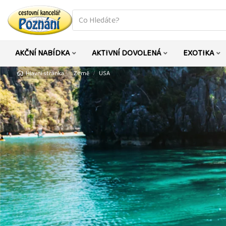
co
hledáte
AKČNÍ NABÍDKA
AKTIVNÍ DOVOLENÁ
EXOTIKA
Hlavní stránka
Země
USA