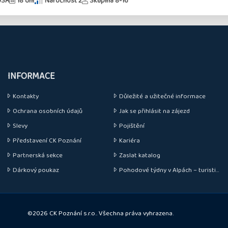
USA
18 dní
Náročnost 2
Skupina 8-16
INFORMACE
Kontakty
Důležité a užitečné informace
Ochrana osobních údajů
Jak se přihlásit na zájezd
Slevy
Pojištění
Představení CK Poznání
Kariéra
Partnerská sekce
Zaslat katalog
Dárkový poukaz
Pohodové týdny v Alpách – turistické zájezdy do Alp
©2026 CK Poznání s.r.o.. Všechna práva vyhrazena.