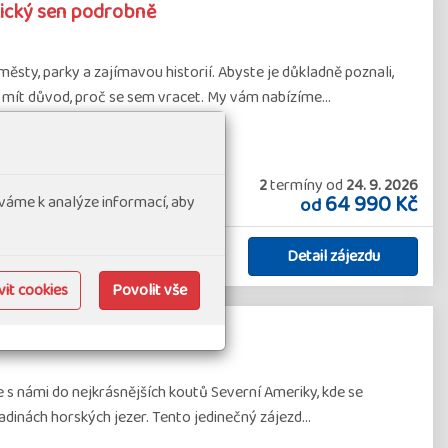
rický sen podrobně
y, parky a zajímavou historií. Abyste je důkladně poznali,
te mít důvod, proč se sem vracet. My vám nabízíme…
2
termíny
od
24. 9. 2026
64 990 Kč
váme k analýze informací, aby
od
Detail zájezdu
it cookies
Povolit vše
tikou
 námi do nejkrásnějších koutů Severní Ameriky, kde se
ladinách horských jezer. Tento jedinečný zájezd…