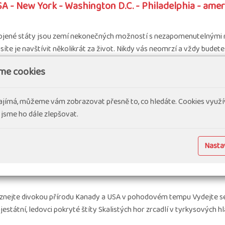
A - New York - Washington D.C. - Philadelphia - ame
ojené státy jsou zemí nekonečných možností s nezapomenutelnými měst
íte je navštívit několikrát za život. Nikdy vás neomrzí a vždy bude
me cookies
ovolená v exotice
ajímá, můžeme vám zobrazovat přesně to, co hledáte. Cookies využí
 jsme ho dále zlepšovat.
USA
10 dní
Náročnost 1.5
Skupina 8-16
Nastav
nada, USA - Do srdce národních parků s lehkou turis
znejte divokou přírodu Kanady a USA v pohodovém tempu Vydejte se s
estátní, ledovci pokryté štíty Skalistých hor zrcadlí v tyrkysových h