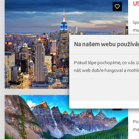
US
Sp
mus
Na našem webu používá
#D
Pokud lépe pochopíme, co vás z
náš web dobře fungoval a mohli
Ka
Po
maj