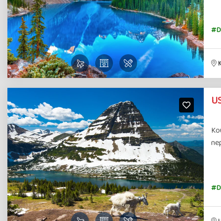
#D
US
Ko
nep
#D