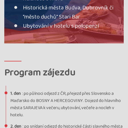
Historická města Budva, Dubrovník či
"město duchů" Stari Bar
Ubytování v hotelu s polopenzí
Program zájezdu
1. den
: po půlnoci odjezd z ČR, přejezd přes Slovensko a
Maďarsko do BOSNY A HERCEGOVINY. Dojezd do hlavního
města SARAJEVA k večeru, ubytování, večeře a nocleh v
hotelu.
2. den
: po snídaní odjezd do historické části slavného města