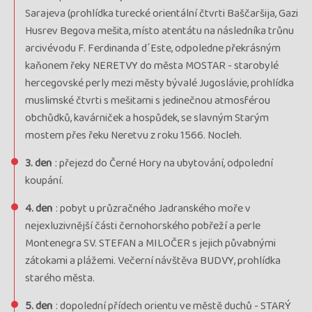
Sarajeva (prohlídka turecké orientální čtvrti Baščaršija, Gazi
Husrev Begova mešita, místo atentátu na následníka trůnu
arcivévodu F. Ferdinanda d´Este, odpoledne překrásným
kaňonem řeky NERETVY do města MOSTAR - starobylé
hercegovské perly mezi městy bývalé Jugoslávie, prohlídka
muslimské čtvrti s mešitami s jedinečnou atmosférou
obchůdků, kavárniček a hospůdek, se slavným Starým
mostem přes řeku Neretvu z roku 1566. Nocleh.
3. den
: přejezd do Černé Hory na ubytování, odpolední
koupání.
4. den
: pobyt u průzračného Jadranského moře v
nejexluzivnější části černohorského pobřeží a perle
Montenegra SV. STEFAN a MILOČER s jejich půvabnými
zátokami a plážemi. Večerní návštěva BUDVY, prohlídka
starého města.
5. den
: dopolední přídech orientu ve městě duchů - STARÝ