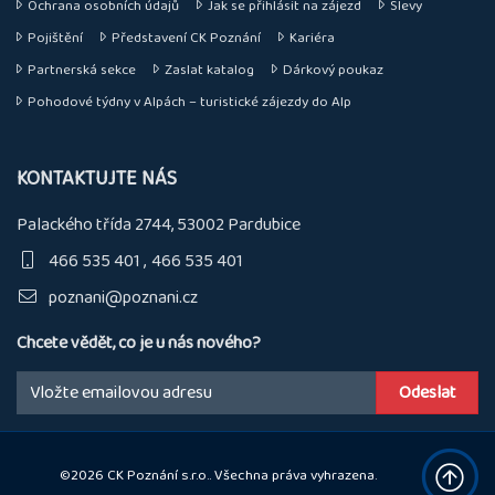
Ochrana osobních údajů
Jak se přihlásit na zájezd
Slevy
Pojištění
Představení CK Poznání
Kariéra
Partnerská sekce
Zaslat katalog
Dárkový poukaz
Pohodové týdny v Alpách – turistické zájezdy do Alp
KONTAKTUJTE NÁS
Palackého třída 2744, 53002 Pardubice
466 535 401
466 535 401
poznani@poznani.cz
Chcete vědět, co je u nás nového?
Email:
©2026 CK Poznání s.r.o.. Všechna práva vyhrazena.