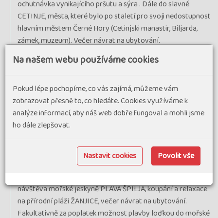
ochutnávka vynikajícího pršutu a sýra . Dále do slavné
CETINJE, města, které bylo po staletí pro svoji nedostupnost
hlavním městem Černé Hory (Cetinjski manastir, Biljarda,
zámek, muzeum). Večer návrat na ubytování.
Na našem webu používáme cookies
7. den
: celodenní výlet do orientálně laděné ULCINJI. Cestou
zpět odpolední koupání na VELIKÉ PLÁŽI. Návrat na
ubytování.
Pokud lépe pochopíme, co vás zajímá, můžeme vám
zobrazovat přesně to, co hledáte. Cookies využíváme k
8. den
: výlet do malebného mořského zálivu BOKA
analýze informací, aby náš web dobře fungoval a mohli jsme
KOTORSKÁ, zastávka v centru této oblasti, ve starobylém
ho dále zlepšovat.
městě KOTOR - UNESCO (hradby, katedrála sv. Trifuna),
odpoledne fakultativně plavba lodí po Boce Kotorské kolem
slavného města námořníků PERASTU, návštěva poutního
Nastavit cookies
Povolit vše
kostela - muzea na ostrůvku GOSPA OD ŠKRPJELA, plavba
kolem ostrůvku MAMULA s unikátní mořskou pevností,
návštěva mořské jeskyně PLAVA ŠPILJA, koupání a relaxace
na přírodní pláži ŽANJICE, večer návrat na ubytování.
Fakultativně za poplatek možnost plavby loďkou do mořské