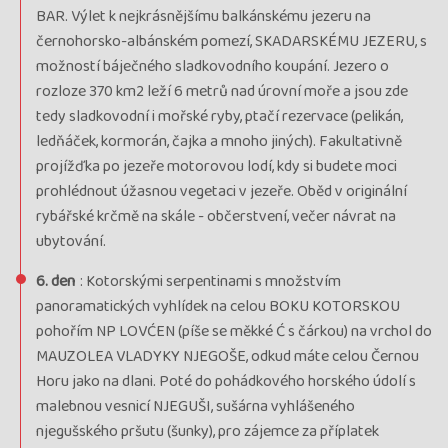
BAR. Výlet k nejkrásnějšímu balkánskému jezeru na
černohorsko-albánském pomezí, SKADARSKÉMU JEZERU, s
možností báječného sladkovodního koupání. Jezero o
rozloze 370 km2 leží 6 metrů nad úrovní moře a jsou zde
tedy sladkovodní i mořské ryby, ptačí rezervace (pelikán,
ledňáček, kormorán, čajka a mnoho jiných). Fakultativně
projížďka po jezeře motorovou lodí, kdy si budete moci
prohlédnout úžasnou vegetaci v jezeře. Oběd v originální
rybářské krčmě na skále - občerstvení, večer návrat na
ubytování.
6. den
: Kotorskými serpentinami s množstvím
panoramatických vyhlídek na celou BOKU KOTORSKOU
pohořím NP LOVĆEN (píše se měkké Ć s čárkou) na vrchol do
MAUZOLEA VLADYKY NJEGOŠE, odkud máte celou Černou
Horu jako na dlani. Poté do pohádkového horského údolí s
malebnou vesnicí NJEGUŠI, sušárna vyhlášeného
njegušského pršutu (šunky), pro zájemce za příplatek