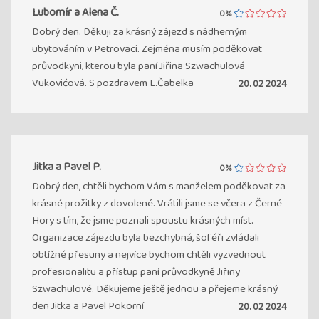
Lubomír a Alena Č.
0%
Dobrý den. Děkuji za krásný zájezd s nádherným
ubytováním v Petrovaci. Zejména musím poděkovat
průvodkyni, kterou byla paní Jiřina Szwachulová
Vukovićová. S pozdravem L.Čabelka
20. 02 2024
Jitka a Pavel P.
0%
Dobrý den, chtěli bychom Vám s manželem poděkovat za
krásné prožitky z dovolené. Vrátili jsme se včera z Černé
Hory s tím, že jsme poznali spoustu krásných míst.
Organizace zájezdu byla bezchybná, šoféři zvládali
obtížné přesuny a nejvíce bychom chtěli vyzvednout
profesionalitu a přístup paní průvodkyně Jiřiny
Szwachulové. Děkujeme ještě jednou a přejeme krásný
den Jitka a Pavel Pokorní
20. 02 2024