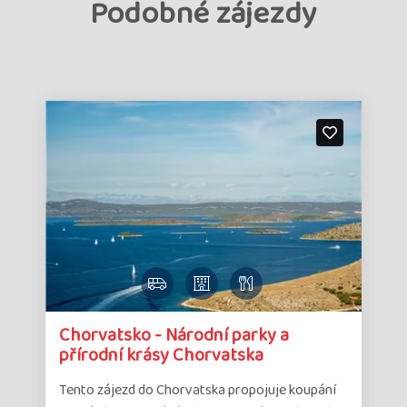
Podobné zájezdy
Detail
Det
Chorvatsko - Národní parky a
zájezdu
zá
přírodní krásy Chorvatska
Tento zájezd do Chorvatska propojuje koupání