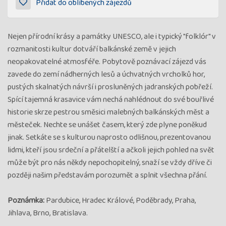
Přidat do oblíbených zájezdů
Nejen přírodní krásy a památky UNESCO, ale i typický "folklór" v
rozmanitosti kultur dotváří balkánské země v jejich
neopakovatelné atmosféře. Pobytově poznávací zájezd vás
zavede do zemí nádherných lesů a úchvatných vrcholků hor,
pustých skalnatých návrší i prosluněných jadranských pobřeží.
Spící tajemná krasavice vám nechá nahlédnout do své bouřlivé
historie skrze pestrou směsici malebných balkánských měst a
městeček. Nechte se unášet časem, který zde plyne poněkud
jinak. Setkáte se s kulturou naprosto odlišnou, prezentovanou
lidmi, kteří jsou srdeční a přátelští a ačkoli jejich pohled na svět
může být pro nás někdy nepochopitelný, snaží se vždy dříve či
později našim představám porozumět a splnit všechna přání.
Poznámka:
Pardubice, Hradec Králové, Poděbrady, Praha,
Jihlava, Brno, Bratislava.