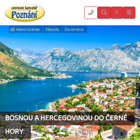
Vyhledat
Menu
Hla
Hlavní stránka
Zájezdy
Černá Hora
BOSNOU A HERCEGOVINOU DO ČERNÉ
HORY