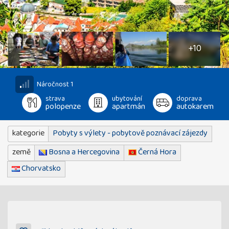
15
fotografií
+10
Náročnost 1
strava
ubytování
doprava
polopenze
apartmán
autokarem
kategorie
Pobyty s výlety - pobytově poznávací zájezdy
země
Bosna a Hercegovina
Černá Hora
Chorvatsko