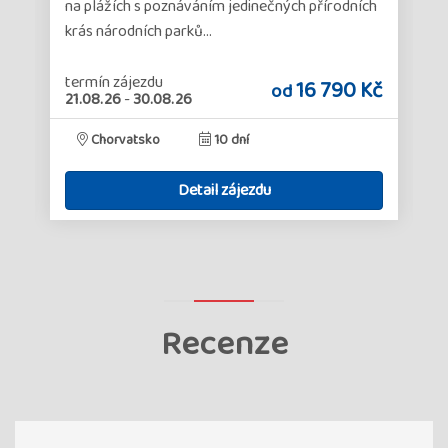
na plážích s poznáváním jedinečných přírodních
krás národních parků…
termín zájezdu
č
16 790 Kč
od
21.08.26
-
30.08.26
Chorvatsko
10 dní
Detail zájezdu
Recenze