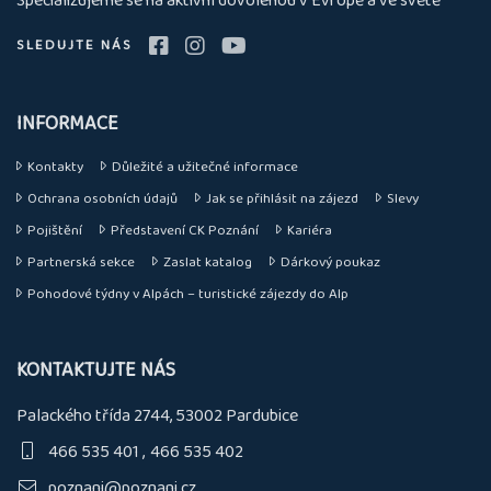
Specializujeme se na aktivní dovolenou v Evropě a ve světě
SLEDUJTE NÁS
INFORMACE
Kontakty
Důležité a užitečné informace
Ochrana osobních údajů
Jak se přihlásit na zájezd
Slevy
Pojištění
Představení CK Poznání
Kariéra
Partnerská sekce
Zaslat katalog
Dárkový poukaz
Pohodové týdny v Alpách – turistické zájezdy do Alp
KONTAKTUJTE NÁS
Palackého třída 2744, 53002 Pardubice
466 535 401
466 535 402
poznani@poznani.cz