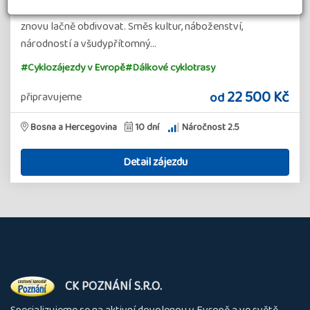
přístupná. Její skryté přírodní a kulturní bohatství můžeme
znovu lačně obdivovat. Směs kultur, náboženství,
národností a všudypřítomný…
#Cyklozájezdy v Evropě
#Dálkové cyklotrasy
22 500 Kč
od
připravujeme
Bosna a Hercegovina
10 dní
Náročnost 2.5
Detail zájezdu
O
CK POZNÁNÍ S.R.O.
nás