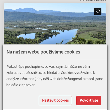
Na našem webu používáme cookies
Pokud lépe pochopíme, co vás zajímá, můžeme vám
zobrazovat přesně to, co hledáte. Cookies využíváme k
analýze informací, aby náš web dobře fungoval a mohli jsme
ho dále zlepšovat.
Ze Sarajeva do Dubrovníku – dálková
cyklotrasa CIRO
Nastavit cookies
Povolit vše
Tajemná Bosna a Hercegovina, hornatá a divoká, uprostřed
Balkánského poloostrova odjakživa pro cizince těžko