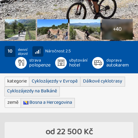
45
fotografií
+40
denní
10
Náročnost 2.5
zájezd
strava
ubytování
doprava
polopenze
hotel
autokarem
kategorie
Cyklozájezdy v Evropě
Dálkové cyklotrasy
Cyklozájezdy na Balkáně
země
Bosna a Hercegovina
od
22 500 Kč