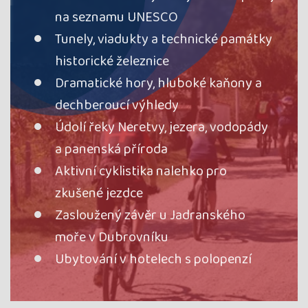
na seznamu UNESCO
Tunely, viadukty a technické památky
historické železnice
Dramatické hory, hluboké kaňony a
dechberoucí výhledy
Údolí řeky Neretvy, jezera, vodopády
a panenská příroda
Aktivní cyklistika nalehko pro
zkušené jezdce
Zasloužený závěr u Jadranského
moře v Dubrovníku
Ubytování v hotelech s polopenzí