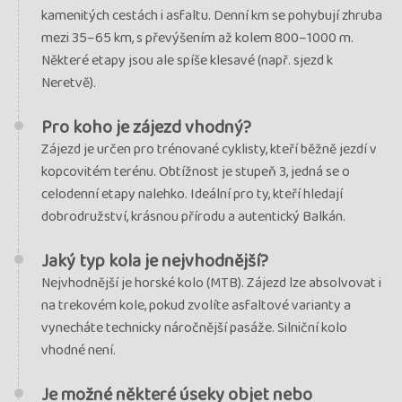
kamenitých cestách i asfaltu. Denní km se pohybují zhruba
mezi 35–65 km, s převýšením až kolem 800–1000 m.
Některé etapy jsou ale spíše klesavé (např. sjezd k
Neretvě).
Pro koho je zájezd vhodný?
Zájezd je určen pro trénované cyklisty, kteří běžně jezdí v
kopcovitém terénu. Obtížnost je stupeň 3, jedná se o
celodenní etapy nalehko. Ideální pro ty, kteří hledají
dobrodružství, krásnou přírodu a autentický Balkán.
Jaký typ kola je nejvhodnější?
Nejvhodnější je horské kolo (MTB). Zájezd lze absolvovat i
na trekovém kole, pokud zvolíte asfaltové varianty a
vynecháte technicky náročnější pasáže. Silniční kolo
vhodné není.
Je možné některé úseky objet nebo