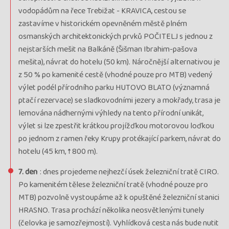
vodopádům na řece Trebižat - KRAVICA, cestou se
zastavíme v historickém opevněném městě plném
osmanských architektonických prvků POČITELJ s jednou z
nejstarších mešit na Balkáně (Šišman Ibrahim-pašova
mešita), návrat do hotelu (50 km). Náročnější alternativou je
z 50 % po kamenité cestě (vhodné pouze pro MTB) vedený
výlet podél přírodního parku HUTOVO BLATO (významná
ptačí rezervace) se sladkovodními jezery a mokřady, trasa je
lemována nádhernými výhledy na tento přírodní unikát,
výlet si lze zpestřit krátkou projížďkou motorovou loďkou
po jednom z ramen řeky Krupy protékající parkem, návrat do
hotelu (45 km, ↑ 800 m).
7. den
: dnes projedeme nejhezčí úsek železniční tratě CIRO.
Po kamenitém tělese železniční tratě (vhodné pouze pro
MTB) pozvolně vystoupáme až k opuštěné železniční stanici
HRASNO. Trasa prochází několika neosvětlenými tunely
(čelovka je samozřejmostí). Vyhlídková cesta nás bude nutit