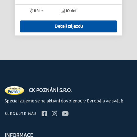
Itálie
10 dní
Detail zájezdu
O
CK POZNÁNÍ S.R.O.
nás
Specializujeme se na aktivní dovolenou v Evropě a ve světě
SLEDUJTE NÁS
INFORMACE