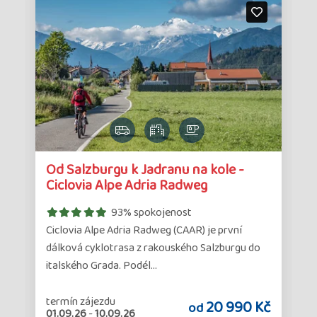
Detail
Det
Od Salzburgu k Jadranu na kole -
zájezdu
zá
Ciclovia Alpe Adria Radweg
93% spokojenost
Ciclovia Alpe Adria Radweg (CAAR) je první
dálková cyklotrasa z rakouského Salzburgu do
italského Grada. Podél…
termín zájezdu
č
20 990 Kč
od
01.09.26
-
10.09.26