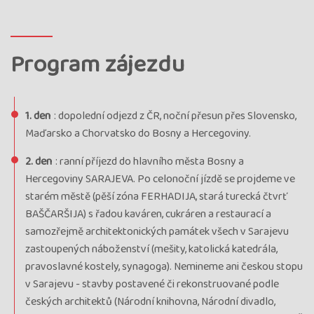
Program zájezdu
1. den
: dopolední odjezd z ČR, noční přesun přes Slovensko,
Maďarsko a Chorvatsko do Bosny a Hercegoviny.
2. den
: ranní příjezd do hlavního města Bosny a
Hercegoviny SARAJEVA. Po celonoční jízdě se projdeme ve
starém městě (pěší zóna FERHADIJA, stará turecká čtvrť
BAŠČARŠIJA) s řadou kaváren, cukráren a restaurací a
samozřejmě architektonických památek všech v Sarajevu
zastoupených náboženství (mešity, katolická katedrála,
pravoslavné kostely, synagoga). Nemineme ani českou stopu
v Sarajevu - stavby postavené či rekonstruované podle
českých architektů (Národní knihovna, Národní divadlo,