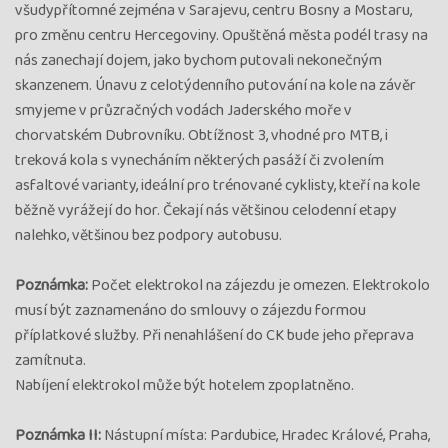
všudypřítomné zejména v Sarajevu, centru Bosny a Mostaru,
pro změnu centru Hercegoviny. Opuštěná města podél trasy na
nás zanechají dojem, jako bychom putovali nekonečným
skanzenem. Únavu z celotýdenního putování na kole na závěr
smyjeme v průzračných vodách Jaderského moře v
chorvatském Dubrovníku. Obtížnost 3, vhodné pro MTB, i
treková kola s vynecháním některých pasáží či zvolením
asfaltové varianty, ideální pro trénované cyklisty, kteří na kole
běžně vyrážejí do hor. Čekají nás většinou celodenní etapy
nalehko, většinou bez podpory autobusu.
Poznámka:
Počet elektrokol na zájezdu je omezen. Elektrokolo
musí být zaznamenáno do smlouvy o zájezdu formou
příplatkové služby. Při nenahlášení do CK bude jeho přeprava
zamítnuta.
Nabíjení elektrokol může být hotelem zpoplatněno.
Poznámka II:
Nástupní místa: Pardubice, Hradec Králové, Praha,