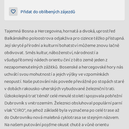
Přidat do oblíbených zájezdů
Tajemná Bosna a Hercegovina, hornatá a divoká, uprostřed
Balkánského poloostrova odjakživa pro cizince těžko přístupná.
Její skryté přírodní a kulturní bohatství můžeme znovu lačně
obdivovat. Směs kultur, náboženství, národností a
všudypřítomný nádech orientu činí z této země jeden z
nezapomenutelných zážitků. Bosenské a hercegovské hory nás
uchvátí svou mohutností a jejich výšky ve vzpomínkách
neopustí. Naše putování nás povede převážně po stopách staré
v dobách rakousko-uherských vybudované železniční trati.
Úzkokolejná trať téměř celé minulé století spojovala pobřežní
Dubrovník s vnitrozemím. Železnici obsluhoval populární parní
vlak "CIRO", na jehož základě byla vyznačena po celé trase až
do Dubrovníku nová malebná cyklotrasa se stejným názvem.
Na našem putování pojďme okusit chutě a vůně orientu