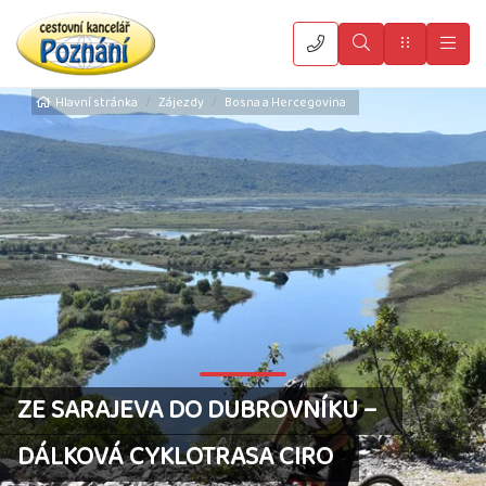
Vyhledat
Menu
Hla
Hlavní stránka
Zájezdy
Bosna a Hercegovina
ZE SARAJEVA DO DUBROVNÍKU –
DÁLKOVÁ CYKLOTRASA CIRO