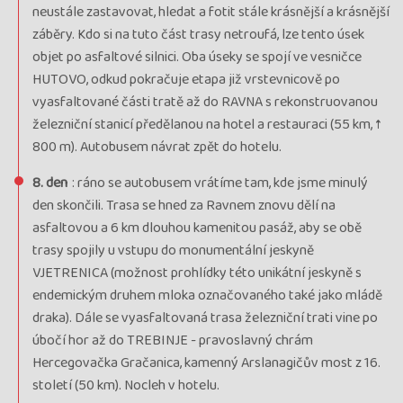
neustále zastavovat, hledat a fotit stále krásnější a krásnější
záběry. Kdo si na tuto část trasy netroufá, lze tento úsek
objet po asfaltové silnici. Oba úseky se spojí ve vesničce
HUTOVO, odkud pokračuje etapa již vrstevnicově po
vyasfaltované části tratě až do RAVNA s rekonstruovanou
železniční stanicí předělanou na hotel a restauraci (55 km, ↑
800 m). Autobusem návrat zpět do hotelu.
8. den
: ráno se autobusem vrátíme tam, kde jsme minulý
den skončili. Trasa se hned za Ravnem znovu dělí na
asfaltovou a 6 km dlouhou kamenitou pasáž, aby se obě
trasy spojily u vstupu do monumentální jeskyně
VJETRENICA (možnost prohlídky této unikátní jeskyně s
endemickým druhem mloka označovaného také jako mládě
draka). Dále se vyasfaltovaná trasa železniční trati vine po
úbočí hor až do TREBINJE - pravoslavný chrám
Hercegovačka Gračanica, kamenný Arslanagičův most z 16.
století (50 km). Nocleh v hotelu.