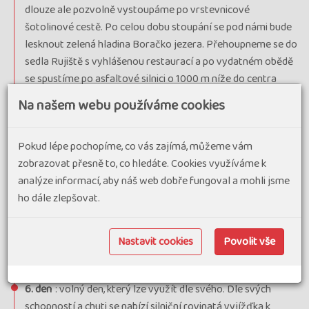
dlouze ale pozvolně vystoupáme po vrstevnicové
šotolinové cestě. Po celou dobu stoupání se pod námi bude
lesknout zelená hladina Boračko jezera. Přehoupneme se do
sedla Rujiště s vyhlášenou restaurací a po vydatném obědě
se spustíme po asfaltové silnici o 1000 m níže do centra
Hercegoviny - MOSTARU (55 km, ↓1000 m). Nocleh v hotelu.
Na našem webu používáme cookies
5. den
: dopolední prohlídka MOSTARU, jež si stále
zachovává tajemný orientální ráz. Projdeme se po známém,
Pokud lépe pochopíme, co vás zajímá, můžeme vám
nedávnou válkou zničeném a dnes již znovu postaveném
zobrazovat přesně to, co hledáte. Cookies využíváme k
Hajrudinově Starém mostě (památka UNESCO) a při tradiční
analýze informací, aby náš web dobře fungoval a mohli jsme
turecké kávě budeme obdivovat mladíky vrhající se z mostu
ho dále zlepšovat.
do chladných a hlubokých vod Neretvy. Odpoledne se na
kolách vydáme podél řeky Neretvy přes ŽITOMISLIČI s
Nastavit cookies
Povolit vše
významným pravoslavným klášterem do ČAPLJINY (35 km).
Nocleh v hotelu. (3 noci)
6. den
: volný den, který lze využít dle svého. Dle svých
schopností a chuti se nabízí silniční rovinatá vyjížďka k