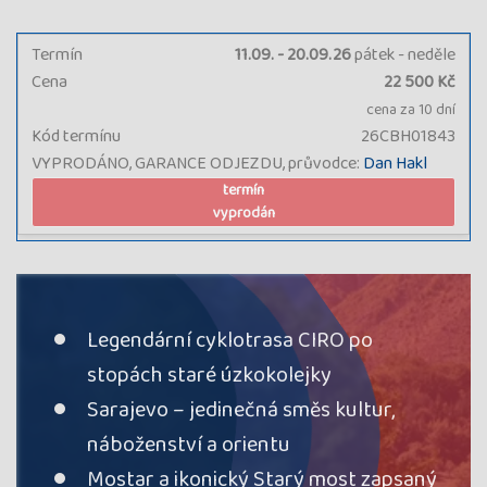
Termín
11.09. - 20.09.26
pátek - neděle
Cena
22 500 Kč
cena za 10 dní
Kód termínu
26CBH01843
VYPRODÁNO, GARANCE ODJEZDU, průvodce:
Dan Hakl
termín
vyprodán
Legendární cyklotrasa CIRO po
stopách staré úzkokolejky
Sarajevo – jedinečná směs kultur,
náboženství a orientu
Mostar a ikonický Starý most zapsaný