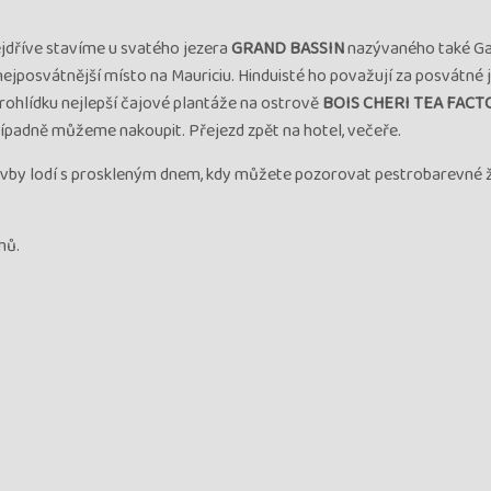
nejdříve stavíme u svatého jezera
GRAND BASSIN
nazývaného také Ga
nejposvátnější místo na Mauriciu. Hinduisté ho považují za posvátné j
rohlídku nejlepší čajové plantáže na ostrově
BOIS CHERI TEA FACT
případně můžeme nakoupit. Přejezd zpět na hotel, večeře.
lavby lodí s proskleným dnem, kdy můžete pozorovat pestrobarevné 
mů.