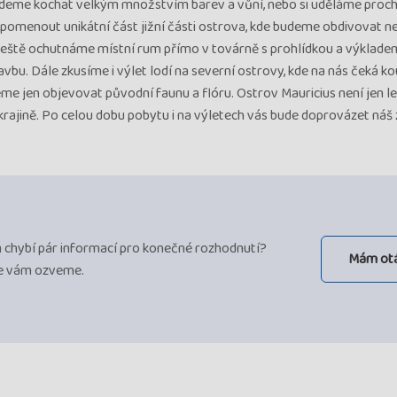
budeme kochat velkým množstvím barev a vůní, nebo si uděláme proc
opomenout unikátní část jižní části ostrova, kde budeme obdivovat n
 ještě ochutnáme místní rum přímo v továrně s prohlídkou a výkladem
vbu. Dále zkusíme i výlet lodí na severní ostrovy, kde na nás čeká ko
 jen objevovat původní faunu a flóru. Ostrov Mauricius není jen le
krajině. Po celou dobu pobytu i na výletech vás bude doprovázet náš
ám chybí pár informací pro konečné rozhodnutí?
Mám ot
se vám ozveme.