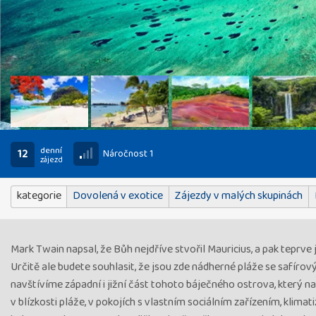
denní
12
Náročnost 1
zájezd
kategorie
Dovolená v exotice
Zájezdy v malých skupinách
Mark Twain napsal, že Bůh nejdříve stvořil Mauricius, a pak teprve 
Určitě ale budete souhlasit, že jsou zde nádherné pláže se safírov
navštívíme západní i jižní část tohoto báječného ostrova, který nab
v blízkosti pláže, v pokojích s vlastním sociálním zařízením, kli