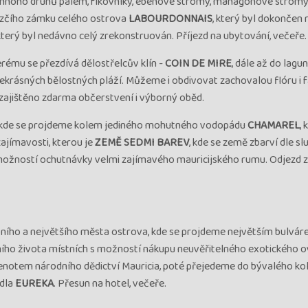
a mnoho druhů palem, fíkovníky, ebenové stromy, mahagonové stromy 
hezčího zámku celého ostrova
LABOURDONNAIS
, který byl dokončen 
který byl nedávno celý zrekonstruován. Příjezd na ubytování, večeře.
terému se přezdívá dělostřelcův klín -
COIN DE MIRE
, dále až do lagu
ekrásných bělostných pláží. Můžeme i obdivovat zachovalou flóru i 
ajištěno zdarma občerstvení i výborný oběd.
 kde se projdeme kolem jediného mohutného vodopádu
CHAMAREL
,
ajímavosti, kterou je
ZEMĚ SEDMI BAREV
, kde se země zbarví dle s
s možností ochutnávky velmi zajímavého mauricijského rumu. Odjezd 
avního a největšího města ostrova, kde se projdeme největším bulvá
ího života místních s možností nákupu neuvěřitelného exotického o
klenotem národního dědictví Mauricia, poté přejedeme do bývalého ko
ídla
EUREKA
. Přesun na hotel, večeře.