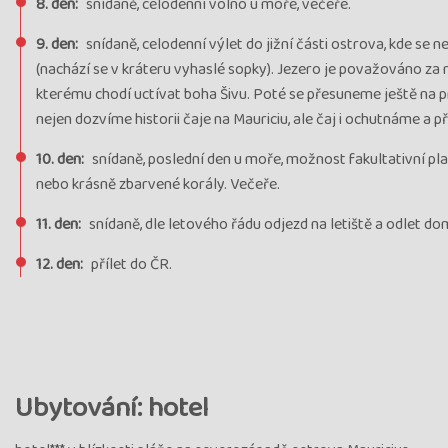
8. den:
snídaně, celodenní volno u moře, večeře.
9. den:
snídaně, celodenní výlet do jižní části ostrova, kde se 
(nachází se v kráteru vyhaslé sopky). Jezero je považováno za 
kterému chodí uctívat boha Šivu. Poté se přesuneme ještě na p
nejen dozvíme historii čaje na Mauriciu, ale čaj i ochutnáme a 
10. den:
snídaně, poslední den u moře, možnost fakultativní p
nebo krásně zbarvené korály. Večeře.
11. den:
snídaně, dle letového řádu odjezd na letiště a odlet do
12. den:
přílet do ČR.
Ubytování: hotel