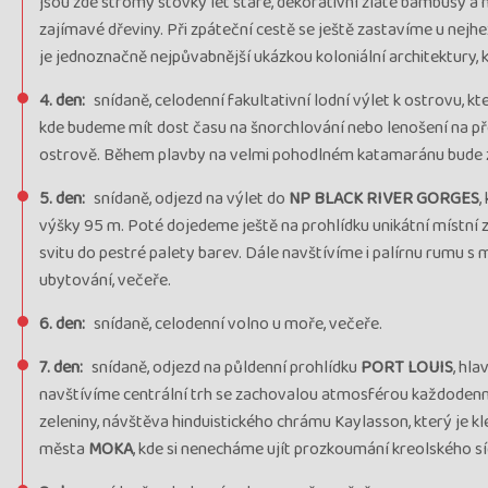
jsou zde stromy stovky let staré, dekorativní zlaté bambusy 
zajímavé dřeviny. Při zpáteční cestě se ještě zastavíme u nej
je jednoznačně nejpůvabnější ukázkou koloniální architektury, 
4. den:
snídaně, celodenní fakultativní lodní výlet k ostrovu, k
kde budeme mít dost času na šnorchlování nebo lenošení na př
ostrově. Během plavby na velmi pohodlném katamaránu bude z
5. den:
snídaně, odjezd na výlet do
NP BLACK RIVER GORGES
,
výšky 95 m. Poté dojedeme ještě na prohlídku unikátní místní z
svitu do pestré palety barev. Dále navštívíme i palírnu rumu 
ubytování, večeře.
6. den:
snídaně, celodenní volno u moře, večeře.
7. den:
snídaně, odjezd na půldenní prohlídku
PORT LOUIS
, hl
navštívíme centrální trh se zachovalou atmosférou každodenn
zeleniny, návštěva hinduistického chrámu Kaylasson, který je 
města
MOKA
, kde si nenecháme ujít prozkoumání kreolského s