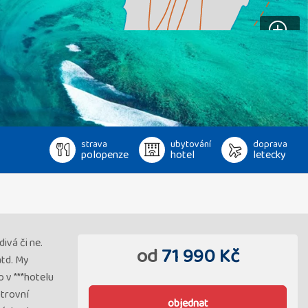
strava
ubytování
doprava
polopenze
hotel
letecky
ivá či ne.
od
71 990 Kč
atd. My
o v ***hotelu
strovní
objednat