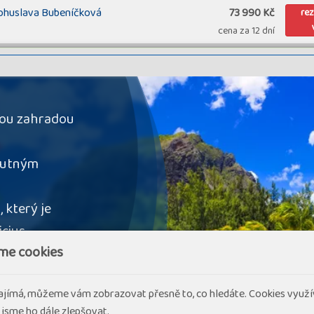
ohuslava Bubeníčková
73 990 Kč
re
cena za 12 dní
Garance odletu, průvodce:
71 990 Kč
vy
Bubeníčková
cena za 12 dní
Garance odletu, průvodce: Jakub
68 990 Kč
kou zahradou
u
cena za 12 dní
ohutným
Garance odletu, průvodce:
68 990 Kč
u
ejchová
cena za 12 dní
 který je
Garance odletu, průvodce:
71 990 Kč
u
Bubeníčková
icius
cena za 12 dní
me cookies
ů na Mauriciu
71 990 Kč
u
cena za 12 dní
ajímá, můžeme vám zobrazovat přesně to, co hledáte. Cookies využí
ckou zahradou
 jsme ho dále zlepšovat.