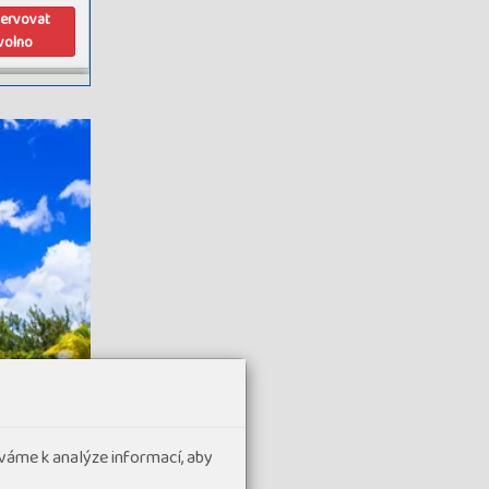
zervovat
volno
termín
prodán
termín
zavřen
termín
zavřen
termín
zavřen
termín
zavřen
váme k analýze informací, aby