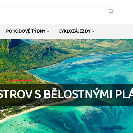
Vyhledat
POHODOVÉ TÝDNY
CYKLOZÁJEZDY
STROV S BĚLOSTNÝMI PL