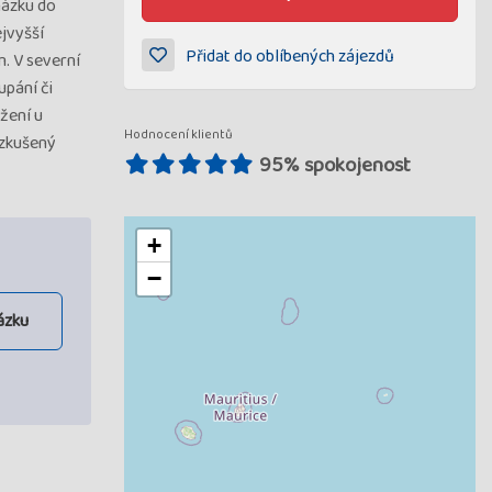
házku do
ejvyšší
Přidat do oblíbených zájezdů
. V severní
upání či
žení u
Hodnocení klientů
 zkušený
95% spokojenost
+
−
ázku