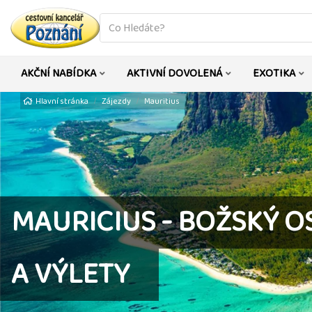
co
hledáte
AKČNÍ NABÍDKA
AKTIVNÍ DOVOLENÁ
EXOTIKA
Hlavní stránka
Zájezdy
Mauritius
MAURICIUS - BOŽSKÝ O
A VÝLETY