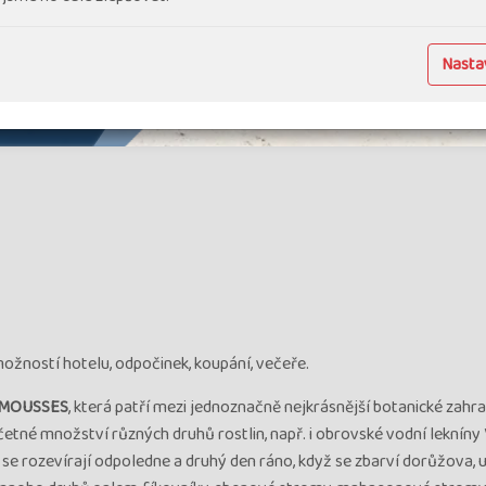
Nastav
možností hotelu, odpočinek, koupání, večeře.
MOUSSES
, která patří mezi jednoznačně nejkrásnější botanické zahr
etné množství různých druhů rostlin, např. i obrovské vodní lekníny 
 se rozevírají odpoledne a druhý den ráno, když se zbarví dorůžova, u