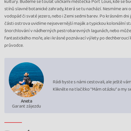
kultury. Budeme se toulat uličkami městečka Port Louis, kde se 
stínů slavné botanické zahrady, která se tu nachází. Nesmíme ani 
vodopád či svaté jezero, nebo i Zemi sedmi barev. Po krásném dni
části ostrova uvidíme nejsevernější maják a typickou koloniální sta
šnorchlování v nádherných pestrobarevných lagunách, nebo můžeme
fantastického moře, ale i krásné poznávací výlety po dechberoucí 
průvodce.
Rádi byste s námi cestovali, ale ještě v
Klikněte na tlačítko "Mám otázku" a my 
Aneta
Garant zájezdu