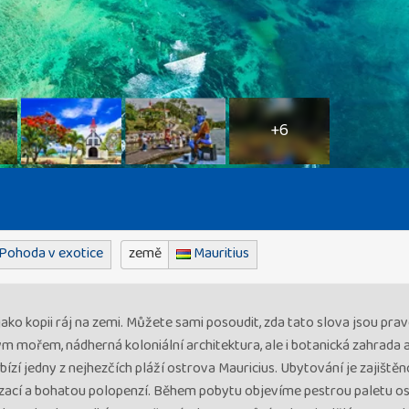
+6
Pohoda v exotice
země
Mauritius
jako kopii ráj na zemi. Můžete sami posoudit, zda tato slova jsou pravd
ým mořem, nádherná koloniální architektura, ale i botanická zahrada 
ízí jedny z nejhezčích pláží ostrova Mauricius. Ubytování je zajištěn
matizací a bohatou polopenzí. Během pobytu objevíme pestrou paletu o