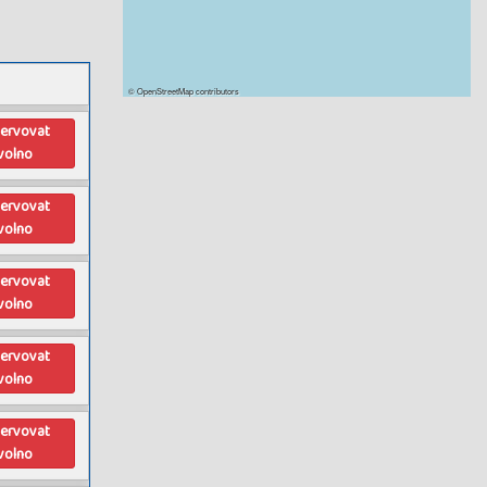
©
OpenStreetMap
contributors
zervovat
volno
zervovat
volno
zervovat
volno
zervovat
volno
zervovat
volno