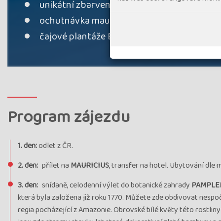
unikátní zbarvená Země sedmi barev
ochutnávka mauricijského rumu
čajové plantáže Bois Cheri
Program zájezdu
1. den:
odlet z ČR.
2. den:
přílet na
MAURICIUS
, transfer na hotel. Ubytování dle 
3. den:
snídaně, celodenní výlet do botanické zahrady
PAMPLE
která byla založena již roku 1770. Můžete zde obdivovat nespoč
regia pocházející z Amazonie. Obrovské bílé květy této rostliny