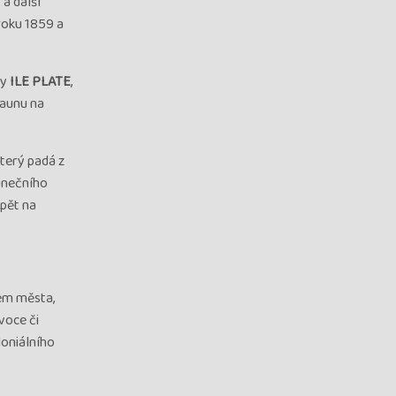
a další
roku 1859 a
ny
ILE PLATE
,
faunu na
 který padá z
lunečního
zpět na
rem města,
voce či
loniálního