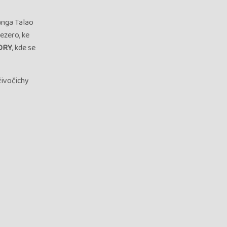
nga Talao
ezero, ke
ORY
, kde se
živočichy