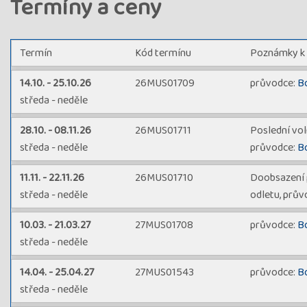
Termíny a ceny
Termín
Kód termínu
Poznámky k
14.10. - 25.10.26
26MUS01709
průvodce:
B
středa - neděle
28.10. - 08.11.26
26MUS01711
Poslední vol
středa - neděle
průvodce:
B
11.11. - 22.11.26
26MUS01710
Doobsazení p
středa - neděle
odletu, prův
10.03. - 21.03.27
27MUS01708
průvodce:
B
středa - neděle
14.04. - 25.04.27
27MUS01543
průvodce:
B
středa - neděle