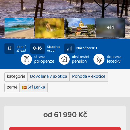
19
fotografií
+14
denní
Skupina
13
8-16
Náročnost 1
zájezd
osob
strava
ubytování
doprava
polopenze
pension
letecky
kategorie
Dovolená v exotice
Pohoda v exotice
země
Srí Lanka
od
61 990 Kč