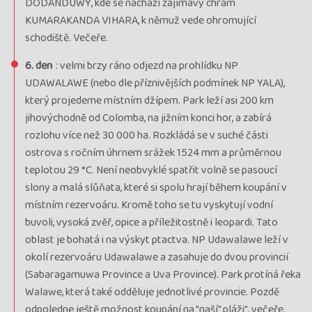
cena za 13 dní
DODANDUWY, kde se nachází zajímavý chrám
Kód termínu
26SRX01439
KUMARAKANDA VIHARA, k němuž vede ohromující
VYPRODÁNO, Garance odletu, průvodce: Jana Trepková
schodiště. Večeře.
termín
6. den
: velmi brzy ráno odjezd na prohlídku NP
uzavřen
UDAWALAWE (nebo dle příznivějších podmínek NP YALA),
Termín
03.03. - 15.03.26
úterý - neděle
který projedeme místním džípem. Park leží asi 200 km
Cena
59 990 Kč
jihovýchodně od Colomba, na jižním konci hor, a zabírá
cena za 13 dní
rozlohu více než 30 000 ha. Rozkládá se v suché části
Kód termínu
26SRX02439
ostrova s ročním úhrnem srážek 1524 mm a průměrnou
Vyprodáno, Garance odletu, průvodce: Jitka Herzánová
teplotou 29 °C. Není neobvyklé spatřit volně se pasoucí
termín
slony a malá slůňata, které si spolu hrají během koupání v
uzavřen
místním rezervoáru. Kromě toho se tu vyskytují vodní
buvoli, vysoká zvěř, opice a příležitostně i leopardi. Tato
Termín
16.07. - 28.07.26
čtvrtek - úterý
oblast je bohatá i na výskyt ptactva. NP Udawalawe leží v
Cena
61 990 Kč
okolí rezervoáru Udawalawe a zasahuje do dvou provincií
cena za 13 dní
(Sabaragamuwa Province a Uva Province). Park protíná řeka
Kód termínu
26SRX01446
Walawe, která také odděluje jednotlivé provincie. Pozdě
VYPRODÁNO, Garance odletu, průvodce: Jitka Herzánová
odpoledne ještě možnost koupání na "naší" pláži", večeře.