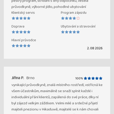
pestrý program, střídání s dny odpočinku, veselá
průvodkyně, výborné jídlo, pohodlné ubytování
Klientský servis
Program zájezdu
Doprava
Ubytování a stravování
Hlavní průvodce
2. 08 2026
Jiřina P.
Brno
100%
vynikající průvodkyně, znalá místního rostředí, vstřícná ke
všem účastníkům, maximálně se snaží splnit každé i
individuální přání klientů, zapálená do své práce, díky ní
byl zájezd velkým zážitkem. Velmi milé a srdečné přijetí
majiteli pnezionu v Hikaduwě, majitelé se k nám chovali