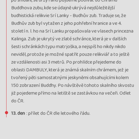
po snídani, se brzy ráno půjdeme podívat do Chrámu
Buddhova zubu, kde se údajně ukrývá nejdůležitější
budhistická relikvie Srí Lanky - Budhův zub. Traduje se, že
Budhův zub byl vytažen z jeho pohřební hranice a ve 4.
století n. l. ho na Srí Lanku propašovala ve vlasech princezna
Kalinga. Zub je ukrytý ve zlaté schránce, která je v dalších
šesti schránkách typu matrjoška, a nejspíš ho nikdy nikdo
neviděl, protože je možné spatřit pouze relikviář a to ještě
ze vzdálenosti asi 3 metrů. Po prohlídce přejedeme do
oblasti DAMBULY, která je známá skalním chrámem, jež je
tvořený pěti samostatnými jeskyněmi obsahujícími kolem
150 zobrazení Buddhy. Po návštěvě tohoto skalního skvostu
již pojedeme přímo na letiště se zastávkou na večeři. Odlet
do ČR.
13. den
: přílet do ČR dle letového řádu.