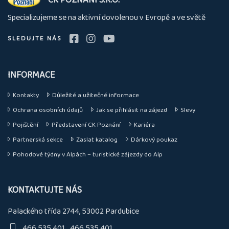
nás
Specializujeme se na aktivní dovolenou v Evropě a ve světě
SLEDUJTE NÁS
INFORMACE
Kontakty
Důležité a užitečné informace
Ochrana osobních údajů
Jak se přihlásit na zájezd
Slevy
Pojištění
Představení CK Poznání
Kariéra
Partnerská sekce
Zaslat katalog
Dárkový poukaz
Pohodové týdny v Alpách – turistické zájezdy do Alp
KONTAKTUJTE NÁS
Palackého třída 2744, 53002 Pardubice
466 535 401
466 535 401