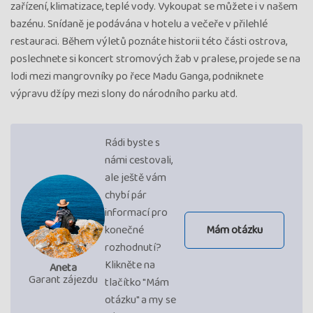
zařízení, klimatizace, teplé vody. Vykoupat se můžete i v našem
bazénu. Snídaně je podávána v hotelu a večeře v přilehlé
restauraci. Během výletů poznáte historii této části ostrova,
poslechnete si koncert stromových žab v pralese, projede se na
lodi mezi mangrovníky po řece Madu Ganga, podniknete
výpravu džípy mezi slony do národního parku atd.
Rádi byste s
námi cestovali,
ale ještě vám
chybí pár
informací pro
konečné
Mám otázku
rozhodnutí?
Klikněte na
Aneta
Garant zájezdu
tlačítko "Mám
otázku" a my se