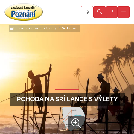
Vyhledat
Menu
Hla
Hlavní stránka
Zájezdy
Srí Lanka
POHODA NA SRÍ LANCE S VÝLETY