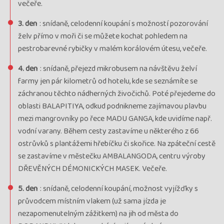
večeře.
cena za 13 dní
Kód termínu
25SRX01471
3. den
: snídaně, celodenní koupání s možností pozorování
Vyprodáno, Garance odletu, průvodce: Bohuslava
želv přímo v moři či se můžete kochat pohledem na
Bubeníčková
pestrobarevné rybičky v malém korálovém útesu, večeře.
termín
4. den
: snídaně, přejezd mikrobusem na návštěvu želví
uzavřen
farmy jen pár kilometrů od hotelu, kde se seznámíte se
Termín
16.11. - 28.11.25
neděle - pátek
záchranou těchto nádherných živočichů. Poté přejedeme do
Cena
56 990 Kč
oblasti BALAPITIYA, odkud podnikneme zajímavou plavbu
cena za 13 dní
mezi mangrovníky po řece MADU GANGA, kde uvidíme např.
Kód termínu
25SRX01472
vodní varany. Během cesty zastavíme u některého z 66
VYPRODÁNO, garance odletu, průvodce: Tereza
ostrůvků s plantážemi hřebíčku či skořice. Na zpáteční cestě
Petráčková
se zastavíme v městečku AMBALANGODA, centru výroby
termín
DŘEVĚNÝCH DÉMONICKÝCH MASEK. Večeře.
uzavřen
5. den
: snídaně, celodenní koupání, možnost vyjížďky s
Termín
19.02. - 03.03.26
čtvrtek - úterý
průvodcem místním vlakem (už sama jízda je
Cena
59 990 Kč
nezapomenutelným zážitkem) na jih od města do