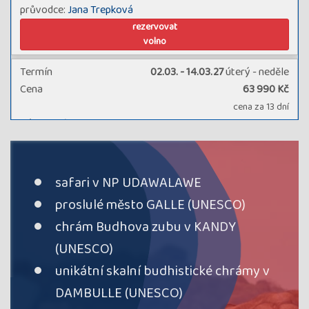
průvodce:
Jana Trepková
rezervovat
volno
Termín
02.03. - 14.03.27
úterý - neděle
Cena
63 990 Kč
cena za 13 dní
Kód termínu
27SRX02439
průvodce:
Jitka Herzánová
rezervovat
volno
safari v NP UDAWALAWE
proslulé město GALLE (UNESCO)
Termín
08.07. - 20.07.27
čtvrtek - úterý
Cena
65 990 Kč
chrám Budhova zubu v KANDY
cena za 13 dní
(UNESCO)
Kód termínu
27SRX01446
unikátní skalní budhistické chrámy v
průvodce:
Jitka Herzánová
rezervovat
DAMBULLE (UNESCO)
volno