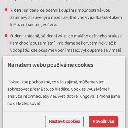
termín
uzavřen
7. den
: snídaně, celodenní koupání s možností nákupu
zajímavých suvenýrů nebo fakultativně vyjížďka tuk-tukem
k Muzeu tsunami, večeře.
8. den
: snídaně, půldenní výlet do malého deštného pralesa,
kam chodí pouze místní. Projdeme se korytem říčky až k
vodopádů, kde okusíme vodní masáž, vykoupeme se v malé
zátoce pod vodopádem a přitom budeme poslouchat řev
Na našem webu používáme cookies
džungle, který vás určitě překvapí svojí hlasitostí, večeře.
9. den
: snídaně, odpoledne odjezd vlakem do GALLE, které
Pokud lépe pochopíme, co vás zajímá, můžeme vám
patří mezi skvosty pod záštitou UNESCO. Staré město Galle
zobrazovat přesně to, co hledáte. Cookies využíváme k
se navíc nepodobá jiným městům na ostrově. Nenajdete tu
analýze informací, aby náš web dobře fungoval a mohli jsme
žádné buddhistické či hinduistické chrámy, nýbrž pravidelné
ho dále zlepšovat.
ulice, masivní hradby, protestantské kostely a honosné
koloniální domy. Vypadá to tu spíše jako v Holandsku než
jako v jižní Asii. Město totiž založili evropští kolonizátoři -
Nastavit cookies
Povolit vše
konkrétně Portugalci. Hradby pevnosti obklopují staré