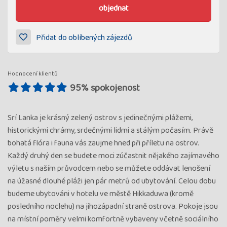
objednat
Přidat do oblíbených zájezdů
Hodnocení klientů
95% spokojenost
Srí Lanka je krásný zelený ostrov s jedinečnými plážemi,
historickými chrámy, srdečnými lidmi a stálým počasím. Právě
bohatá flóra i fauna vás zaujme hned při příletu na ostrov.
Každý druhý den se budete moci zúčastnit nějakého zajímavého
výletu s naším průvodcem nebo se můžete oddávat lenošení
na úžasné dlouhé pláži jen pár metrů od ubytování. Celou dobu
budeme ubytováni v hotelu ve městě Hikkaduwa (kromě
posledního noclehu) na jihozápadní straně ostrova. Pokoje jsou
na místní poměry velmi komfortně vybaveny včetně sociálního