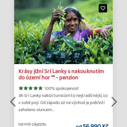
Detail
Det
Krásy jižní Srí Lanky s nakouknutím
zájezdu
zá
do území hor ** - penzion
100% spokojenost
Jih Srí Lanky nabízí turistům to nejtradičnější, co
s
v sobě pojí. Od západu až na východ je pobřeží
zahaleno sluncem…
termín zájezdu
č
56 990 Kč
od