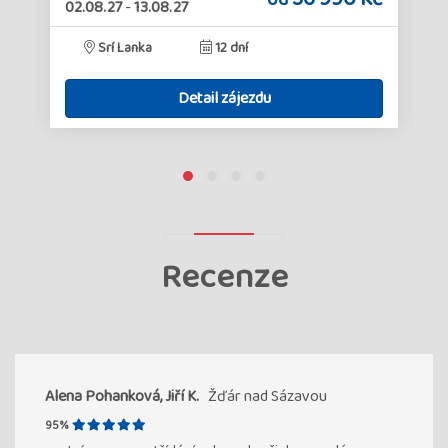
02.08.27
-
13.08.27
Srí Lanka
12 dní
Detail zájezdu
Recenze
Alena Pohanková, Jiří K.
Žďár nad Sázavou
95%