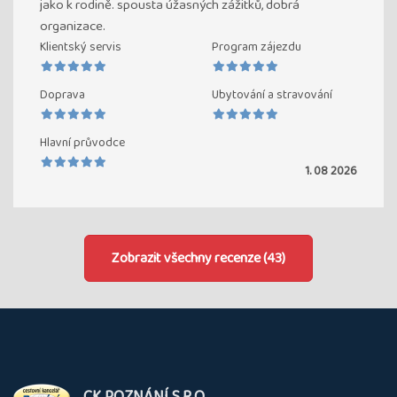
jako k rodině. spousta úžasných zážitků, dobrá
organizace.
Klientský servis
Program zájezdu
Doprava
Ubytování a stravování
Hlavní průvodce
1. 08 2026
Zobrazit všechny recenze (43)
O
CK POZNÁNÍ S.R.O.