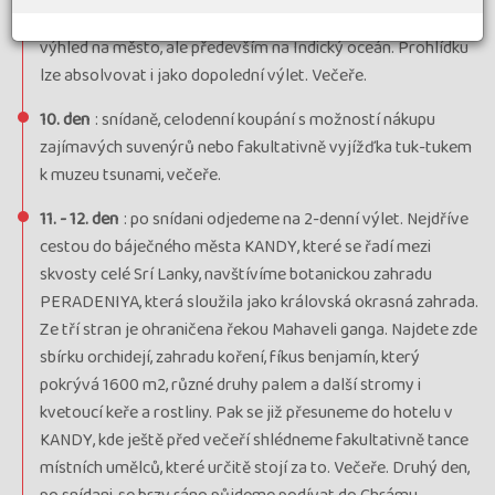
město, které je ale stále živým městem. Z hradeb je krásný
výhled na město, ale především na Indický oceán. Prohlídku
lze absolvovat i jako dopolední výlet. Večeře.
10. den
: snídaně, celodenní koupání s možností nákupu
zajímavých suvenýrů nebo fakultativně vyjížďka tuk-tukem
k muzeu tsunami, večeře.
11. - 12. den
: po snídani odjedeme na 2-denní výlet. Nejdříve
cestou do báječného města KANDY, které se řadí mezi
skvosty celé Srí Lanky, navštívíme botanickou zahradu
PERADENIYA, která sloužila jako královská okrasná zahrada.
Ze tří stran je ohraničena řekou Mahaveli ganga. Najdete zde
sbírku orchidejí, zahradu koření, fíkus benjamín, který
pokrývá 1600 m2, různé druhy palem a další stromy i
kvetoucí keře a rostliny. Pak se již přesuneme do hotelu v
KANDY, kde ještě před večeří shlédneme fakultativně tance
místních umělců, které určitě stojí za to. Večeře. Druhý den,