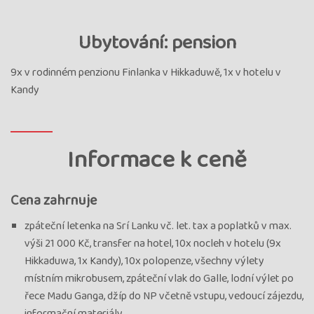
Ubytování: pension
9x v rodinném penzionu Finlanka v Hikkaduwě, 1x v hotelu v
Kandy
Informace k ceně
Cena zahrnuje
zpáteční letenka na Srí Lanku vč. let. tax a poplatků v max.
výši 21 000 Kč, transfer na hotel, 10x nocleh v hotelu (9x
Hikkaduwa, 1x Kandy), 10x polopenze, všechny výlety
místním mikrobusem, zpáteční vlak do Galle, lodní výlet po
řece Madu Ganga, džíp do NP včetně vstupu, vedoucí zájezdu,
informační materiály