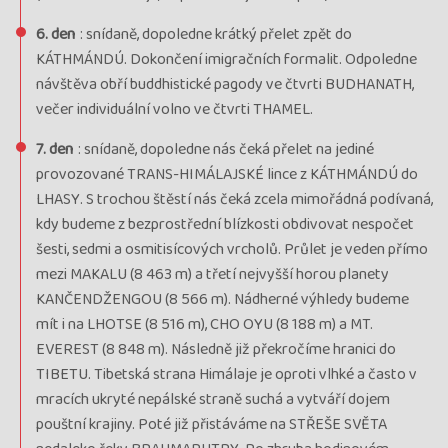
6. den
: snídaně, dopoledne krátký přelet zpět do
KÁTHMÁNDÚ. Dokončení imigračních formalit. Odpoledne
návštěva obří buddhistické pagody ve čtvrti BUDHANATH,
večer individuální volno ve čtvrti THAMEL.
7. den
: snídaně, dopoledne nás čeká přelet na jediné
provozované TRANS-HIMÁLAJSKÉ lince z KÁTHMÁNDÚ do
LHASY. S trochou štěstí nás čeká zcela mimořádná podívaná,
kdy budeme z bezprostřední blízkosti obdivovat nespočet
šesti, sedmi a osmitisícových vrcholů. Průlet je veden přímo
mezi MAKALU (8 463 m) a třetí nejvyšší horou planety
KANČENDŽENGOU (8 566 m). Nádherné výhledy budeme
mít i na LHOTSE (8 516 m), CHO OYU (8 188 m) a MT.
EVEREST (8 848 m). Následně již překročíme hranici do
TIBETU. Tibetská strana Himálaje je oproti vlhké a často v
mracích ukryté nepálské straně suchá a vytváří dojem
pouštní krajiny. Poté již přistáváme na STŘEŠE SVĚTA