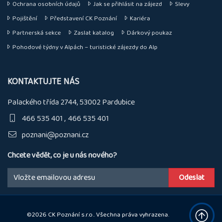
Ochrana osobních údajů
Jak se přihlásit na zájezd
Slevy
Pojištění
Představení CK Poznání
Kariéra
Partnerská sekce
Zaslat katalog
Dárkový poukaz
Pohodové týdny v Alpách – turistické zájezdy do Alp
KONTAKTUJTE NÁS
Palackého třída 2744, 53002 Pardubice
466 535 401
466 535 401
poznani@poznani.cz
Chcete vědět, co je u nás nového?
Email:
©2026 CK Poznání s.r.o.. Všechna práva vyhrazena.