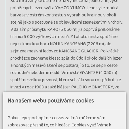
800 m) a záhy se ocitneme na vyhlídce na jedno z nejvýše
položených jezer světa YAMZO YUMCO. Jeho syté modrá
barva je v ostrém kontrastu s vyprahlou krajinou v okolí
stejně jako s postupně se objevujícími zasněženými vrcholy.
V dalším průsmyku KARO (5 050 m) již poprvé překonáme
hranici 5 000 výškových metrů. Z tohoto místa spatříme
nejen ikonickou horu NOIJIN KANGSANG (7 206 m), ale
zejména masivní ledovec KANGSANG GLACIER. Po krátké
procházce začneme klesat zpět do údolí okolo dalších jezer
a horských masívů, které se postarají o to, že se při cestě
rozhodně nebudeme nudit. Ve městě GYANTSE (4 050 m)
spatříme velkou pevnost, která sehrála svou roli při britské
invazi v roce 1903 a také klášter PALCHO MONASTERY, ve
kterém nás zaujme několikapatrová pagoda, kterou
Na našem webu používáme cookies
navštívíme, a ze které si vychutnáme výhledy do okolní
krajiny. Večer příjezd do druhého největšího města Tibetu –
SHIGATZE (4 000 m).
Pokud lépe pochopíme, co vás zajímá, můžeme vám
zobrazovat přesně to, co hledáte. Cookies využíváme k
11. den
: snídaně, brzy ráno prohlídka sídla druhého