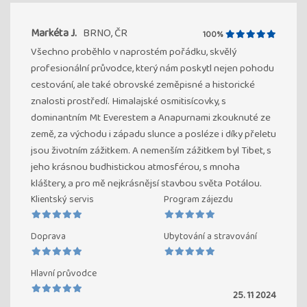
Markéta J.
BRNO, ČR
100%
Všechno proběhlo v naprostém pořádku, skvělý
profesionální průvodce, který nám poskytl nejen pohodu
cestování, ale také obrovské zeměpisné a historické
znalosti prostředí. Himalajské osmitisícovky, s
dominantním Mt Everestem a Anapurnami zkouknuté ze
země, za východu i západu slunce a posléze i díky přeletu
jsou životním zážitkem. A nemenším zážitkem byl Tibet, s
jeho krásnou budhistickou atmosférou, s mnoha
kláštery, a pro mě nejkrásnějsí stavbou světa Potálou.
Klientský servis
Program zájezdu
Doprava
Ubytování a stravování
Hlavní průvodce
25. 11 2024