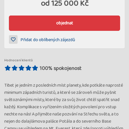
od
125 000 Kč
objednat
Přidat do oblíbených zájezdů
Hodnocení klientů
100% spokojenost
Tibet je jedním z posledních míst planety, kde potkáte naprosté
minimum západních turistů, a které se zároveň může pyšnit
světoznámými místy, které by za svůj život chtěl spatřit snad
každý. Komplikace s vyřízením složitých povolení pro vstup
nechte na nás! A přijměte naše pozvání na Střechu světa, a to
nejen do dalajlámova paláce Potála a do severního Base
Campu se výhledem na Mt. Everest, který zde (oproti výhledům