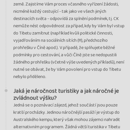
země. Zajistíme Vám proces včasného vyřízení žádosti,
nicméně každý cestující - tak jako ve všech jiných
destinacích světa - odpovídá za splnění podmínek, tj. CK
nemůže nést odpovědnost za případ, kdy by Vám byl vstup
do Tibetu zamítnut (například kvůli politické činnosti,
vyjadřováním na sociálních sítích (!!!), předchozího
prohřešku v Číně apod.). V případě, že splňujete běžné
podmínky pro cestování, a vůči Číně jste se nedopustili
žádného prohřešku (včetně výše uvedených příkladů), není
nutné se obávat, že by Vám povolení pro vstup do Tibetu
nebylo přiděleno.
Jaká je náročnost turistiky a jak náročné je
zvládnout výšku?
Jedná se o poznávací zájezd, jehož součástí jsou pouze
kratší procházky. Jedinou náročnější pasáží je výstup do
Australského kempu, který však mohou zájemci nahradit
alternativním programem. Žádná větší turistika v Tibetu