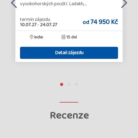
vysokohorských pouští. Ladakh,…
termín zájezdu
74 950 Kč
od
10.07.27
-
24.07.27
č
Indie
15 dní
Detail zájezdu
Recenze