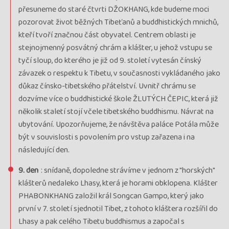
přesuneme do staré čtvrti DŽOKHANG, kde budeme moci
pozorovat život běžných Tibeťanů a buddhistických mnichů,
kteří tvoří značnou část obyvatel. Centrem oblasti je
stejnojmenný posvátný chrám a klášter, u jehož vstupu se
tyčí sloup, do kterého je již od 9. století vytesán čínský
závazek o respektu k Tibetu, v současnosti vykládaného jako
důkaz čínsko-tibetského přátelství. Uvnitř chrámu se
dozvíme více o buddhistické škole ŽLUTÝCH ČEPIC, která již
několik staletí stojí včele tibetského buddhismu. Návrat na
ubytování. Upozorňujeme, že návštěva paláce Potála může
být v souvislosti s povolením pro vstup zařazena i na
následující den.
9. den
: snídaně, dopoledne strávíme v jednom z "horských"
klášterů nedaleko Lhasy, která je horami obklopena. Klášter
PHABONKHANG založil král Songcan Gampo, který jako
první v 7. století sjednotil Tibet, z tohoto kláštera rozšířil do
Lhasy a pak celého Tibetu buddhismus a započal s