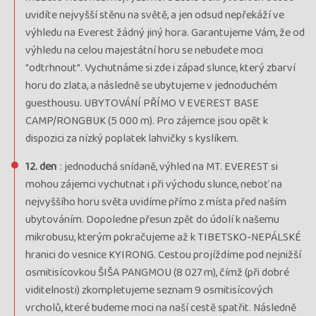
uvidíte nejvyšší stěnu na světě, a jen odsud nepřekáží ve
výhledu na Everest žádný jiný hora. Garantujeme Vám, že od
výhledu na celou majestátní horu se nebudete moci
"odtrhnout". Vychutnáme si zde i západ slunce, který zbarví
horu do zlata, a následně se ubytujeme v jednoduchém
guesthousu. UBYTOVÁNÍ PŘÍMO V EVEREST BASE
CAMP/RONGBUK (5 000 m). Pro zájemce jsou opět k
dispozici za nízký poplatek lahvičky s kyslíkem.
12. den
: jednoduchá snídaně, výhled na MT. EVEREST si
mohou zájemci vychutnat i při východu slunce, neboť na
nejvyššího horu světa uvidíme přímo z místa před naším
ubytováním. Dopoledne přesun zpět do údolí k našemu
mikrobusu, kterým pokračujeme až k TIBETSKO-NEPÁLSKÉ
hranici do vesnice KYIRONG. Cestou projíždíme pod nejnižší
osmitisícovkou ŠIŠA PANGMOU (8 027 m), čímž (při dobré
viditelnosti) zkompletujeme seznam 9 osmitisícových
vrcholů, které budeme moci na naší cestě spatřit. Následně