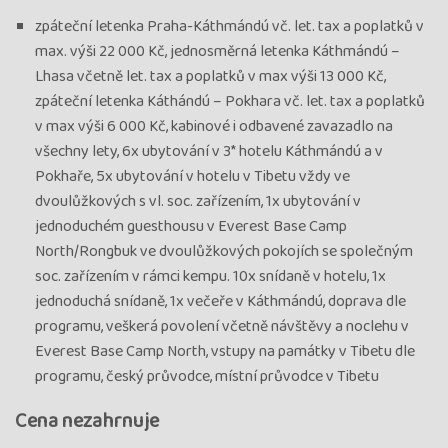
zpáteční letenka Praha-Káthmándú vč. let. tax a poplatků v
max. výši 22 000 Kč, jednosměrná letenka Káthmándú –
Lhasa včetně let. tax a poplatků v max výši 13 000 Kč,
zpáteční letenka Káthándú – Pokhara vč. let. tax a poplatků
v max výši 6 000 Kč, kabinové i odbavené zavazadlo na
všechny lety, 6x ubytování v 3* hotelu Káthmándú a v
Pokhaře, 5x ubytování v hotelu v Tibetu vždy ve
dvoulůžkových s vl. soc. zařízením, 1x ubytování v
jednoduchém guesthousu v Everest Base Camp
North/Rongbuk ve dvoulůžkových pokojích se společným
soc. zařízením v rámci kempu. 10x snídaně v hotelu, 1x
jednoduchá snídaně, 1x večeře v Káthmándú, doprava dle
programu, veškerá povolení včetně návštěvy a noclehu v
Everest Base Camp North, vstupy na památky v Tibetu dle
programu, český průvodce, místní průvodce v Tibetu
Cena nezahrnuje