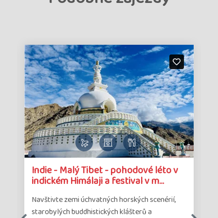
Detail
Det
Indie - Malý Tibet - pohodové léto v
zájezdu
zá
indickém Himálaji a festival v m…
Navštivte zemi úchvatných horských scenérií,
starobylých buddhistických klášterů a