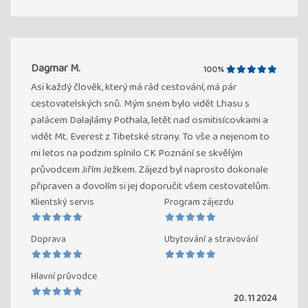
Dagmar M.
100%
Asi každý člověk, který má rád cestování, má pár
cestovatelských snů. Mým snem bylo vidět Lhasu s
palácem Dalajlámy Pothala, letět nad osmitisícovkami a
vidět Mt. Everest z Tibetské strany. To vše a nejenom to
mi letos na podzim splnilo CK Poznání se skvělým
průvodcem Jiřím Ježkem. Zájezd byl naprosto dokonale
připraven a dovolím si jej doporučit všem cestovatelům.
Klientský servis
Program zájezdu
Doprava
Ubytování a stravování
Hlavní průvodce
20. 11 2024