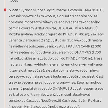
hotel.
5. den
: východ slunce si vychutnáme s vrcholu SARANGKOT,
kam nás vyveze náš mikrobus, a odkud při dobrém počasí
pořídíme impozantní záběry celého hřebene zakončeného
osmitisícovkami ANNAPURNA, DHAULAGIRÍ a MANASLÚ.
Pozdní snídaně. Krátký přejezd do KHADE (1 700 m). Základní
varianta (náročnost 2 z 5): výstup asi 350 výškových metrů
na nádherně položené vesničky AUSTRALIAN CAMP (2 000
m). Následně jednoduchým traversem do DHAMPUS (1 700
m), odkud sklesáme zpět do údolí do KHADE (1 150 m). Trasa
nabízí vynikající výhledy nejen směrem k horským velikánům
(v závislosti na počasí), ale také do malebných údolí plných
terasových polí, skrze které budeme později procházet. Část
trasy je vedena i přes rododendronový les. Zájemci mohou
za mírný poplatek vydat do DHAMPUSU vydat jeepem a zde
se krátce projít s výhledy, aniž by museli absolvovat
turistickou část, popřípadě využít čas k poznávání Pokhary
(muzeum Himálaje, odpočinek u jezera apod.).