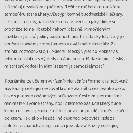
z Nepálu) nezakrývají jiné hory. Těšit se můžete i na unikátní
atmosféru staré Lhasy, všudypřítomné buddhistické kláštery,
setkání s mnichy, na horské ledovce, jezera a jaky klidně se
procházející na Tibetské náhorní plošině. Mimořádným
zážitkem je také jediný existující trans-himálajský let, který je
součástí našeho promyšleného a ověřeného itineráře. Za
zmínku rozhodně stojí i 2-denní letecký výlet do Pokhary s
lehkou turistikou s výhledy na Annapurnu. Malá skupina, český a
místní průvodce i kvalitní zázemí je samozřejmostí!
Poznámka:
za účelem vyřízení imigračních formalit je nezbytné,
aby každý cestující cestoval kromě platného cestovního pasu,
také s platným občanským průkazem. Cestovní pas musí mít
minimálně 3 volné strany. Kopii platného pasu, na který bude
klient cestovat, je nutné mít k dispozici nejpozději 4 měsíce před
odletem. Tak jako v každé jiné destinaci odpovídá i zde za
splnění vstupních a imigračních požadavků každý cestující,