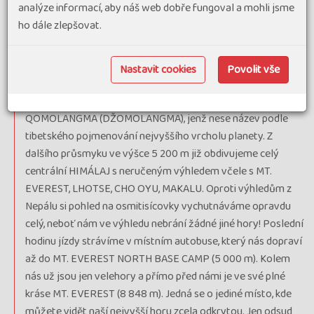
analýze informací, aby náš web dobře fungoval a mohli jsme
nejvýznamnějšího muže Tibetu – CHRÁMU PANČENLÁMY –
ho dále zlepšovat.
TASHILHUNPO MONASTERY. Následně již stoupáme znovu
po jedné z nejvyšších silnic světa, abychom již záhy poprvé
spatřili MT. EVEREST ze severní strany. Třebaže je hora
Nastavit cookies
Povolit vše
vzdálena stále více jak 100 km, již nyní se jeví jako obří.
Následně již vstupujeme do Národního parku
QOMOLANGMA (DŽOMOLANGMA), jenž nese název podle
tibetského pojmenování nejvyššího vrcholu planety. Z
dalšího průsmyku ve výšce 5 200 m již obdivujeme celý
centrální HIMÁLAJ s neručeným výhledem včele s MT.
EVEREST, LHOTSE, CHO OYU, MAKALU. Oproti výhledům z
Nepálu si pohled na osmitisícovky vychutnáváme opravdu
celý, neboť nám ve výhledu nebrání žádné jiné hory! Poslední
hodinu jízdy strávíme v místním autobuse, který nás dopraví
až do MT. EVEREST NORTH BASE CAMP (5 000 m). Kolem
nás už jsou jen velehory a přímo před námi je ve své plné
kráse MT. EVEREST (8 848 m). Jedná se o jediné místo, kde
můžete vidět naší nejvyšší horu zcela odkrytou. Jen odsud