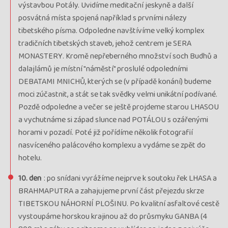
výstavbou Potály. Uvidíme meditační jeskyně a další
posvátná místa spojená například s prvními nálezy
tibetského písma. Odpoledne navštívíme velký komplex
tradičních tibetských staveb, jehož centrem je SERA
MONASTERY. Kromě nepřeberného množství soch Budhů a
dalajlámů je místní "náměstí" proslulé odpoledními
DEBATAMI MNICHŮ, kterých se (v případě konání) budeme
moci zúčastnit, a stát se tak svědky velmi unikátní podívané.
Pozdě odpoledne a večer se ještě projdeme starou LHASOU
a vychutnáme si západ slunce nad POTÁLOU s ozářenými
horami v pozadí. Poté již pořídíme několik fotografií
nasvíceného palácového komplexu a vydáme se zpět do
hotelu.
10. den
: po snídani vyrážíme nejprve k soutoku řek LHASA a
BRAHMAPUTRA a zahajujeme první část přejezdu skrze
TIBETSKOU NÁHORNÍ PLOŠINU. Po kvalitní asfaltové cestě
vystoupáme horskou krajinou až do průsmyku GANBA (4