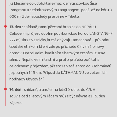
již klesáme do údolí, které mezi osmitisícovkou Šiša
Pangmou a sedmitisícovým Langtangem "padá" až na kótu 3
000 m. Zde naposledy přespíme v Tibetu.
13. den
: snídaně, ranní přechod hranice do NEPÁLU.
Celodenní průjezd údolím pod ikonickou horou LANGTANG (7
227 m) skrze vesničky, které obývají Tamangové – původní
tibetské etnikum, které zde po příchodu Číny našlo nový
domov. Oproti velmi kvalitním tibetským cestám je stav
silnic v Nepálu velmi tristní, a proto je třeba počítat s
celodenním přejezdem, přestože vzdálenost do Káthmándú
je pouhých 145 km. Příjezd do KÁTHMÁNDÚ ve večerních
hodinách, ubytování.
14. den
: snídaně, transfer na letiště, odlet do ČR. V
souvislosti s letovým řádem může být návrat až 15. den
zájezdu.