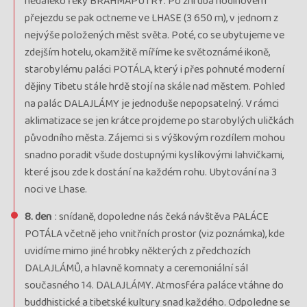
nedaleko řeky BRAHMAPUTRY. Po zhruba hodinovém
přejezdu se pak octneme ve LHASE (3 650 m), v jednom z
nejvýše položených měst světa. Poté, co se ubytujeme ve
zdejším hotelu, okamžitě míříme ke světoznámé ikoně,
starobylému paláci POTÁLA, který i přes pohnuté moderní
dějiny Tibetu stále hrdě stojí na skále nad městem. Pohled
na palác DALAJLÁMY je jednoduše nepopsatelný. V rámci
aklimatizace se jen krátce projdeme po starobylých uličkách
původního města. Zájemci si s výškovým rozdílem mohou
snadno poradit všude dostupnými kyslíkovými lahvičkami,
které jsou zde k dostání na každém rohu. Ubytování na 3
noci ve Lhase.
8. den
: snídaně, dopoledne nás čeká návštěva PALÁCE
POTÁLA včetně jeho vnitřních prostor (viz poznámka), kde
uvidíme mimo jiné hrobky některých z předchozích
DALAJLÁMŮ, a hlavně komnaty a ceremoniální sál
současného 14. DALAJLÁMY. Atmosféra paláce vtáhne do
buddhistické a tibetské kultury snad každého. Odpoledne se