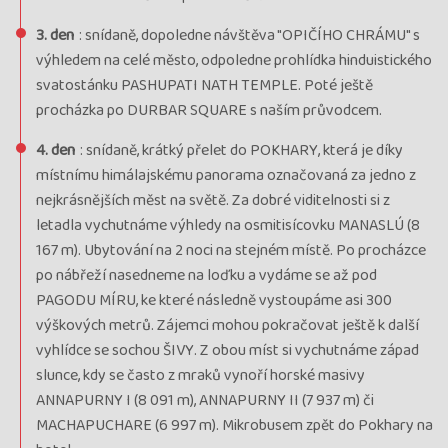
3. den
: snídaně, dopoledne návštěva "OPIČÍHO CHRÁMU" s
výhledem na celé město, odpoledne prohlídka hinduistického
svatostánku PASHUPATI NATH TEMPLE. Poté ještě
procházka po DURBAR SQUARE s naším průvodcem.
4. den
: snídaně, krátký přelet do POKHARY, která je díky
místnímu himálajskému panorama označovaná za jedno z
nejkrásnějších měst na světě. Za dobré viditelnosti si z
letadla vychutnáme výhledy na osmitisícovku MANASLÚ (8
167 m). Ubytování na 2 noci na stejném místě. Po procházce
po nábřeží nasedneme na loďku a vydáme se až pod
PAGODU MÍRU, ke které následně vystoupáme asi 300
výškových metrů. Zájemci mohou pokračovat ještě k další
vyhlídce se sochou ŠIVY. Z obou míst si vychutnáme západ
slunce, kdy se často z mraků vynoří horské masivy
ANNAPURNY I (8 091 m), ANNAPURNY II (7 937 m) či
MACHAPUCHARE (6 997 m). Mikrobusem zpět do Pokhary na