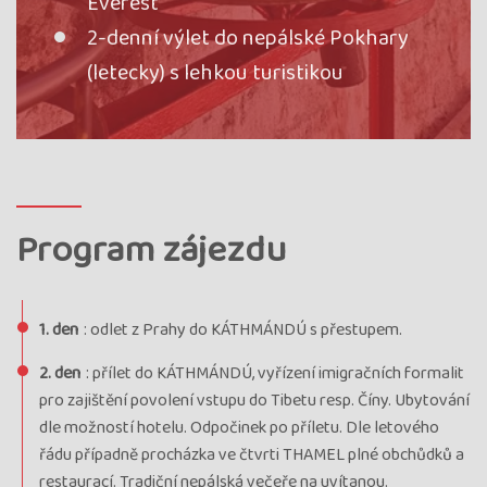
Everest
2-denní výlet do nepálské Pokhary
(letecky) s lehkou turistikou
Program zájezdu
1. den
: odlet z Prahy do KÁTHMÁNDÚ s přestupem.
2. den
: přílet do KÁTHMÁNDÚ, vyřízení imigračních formalit
pro zajištění povolení vstupu do Tibetu resp. Číny. Ubytování
dle možností hotelu. Odpočinek po příletu. Dle letového
řádu případně procházka ve čtvrti THAMEL plné obchůdků a
restaurací. Tradiční nepálská večeře na uvítanou.