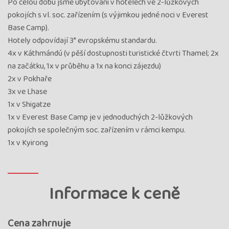
Po celou dobu jsme ubytováni v hotelech ve 2-lůžkových
pokojích s vl. soc. zařízením (s výjimkou jedné noci v Everest
Base Camp).
Hotely odpovídají 3* evropskému standardu.
4x v Káthmándú (v pěší dostupnosti turistické čtvrti Thamel; 2x
na začátku, 1x v průběhu a 1x na konci zájezdu)
2x v Pokhaře
3x ve Lhase
1x v Shigatze
1x v Everest Base Camp je v jednoduchých 2-lůžkových
pokojích se společným soc. zařízením v rámci kempu.
1x v Kyirong
Informace k ceně
Cena zahrnuje