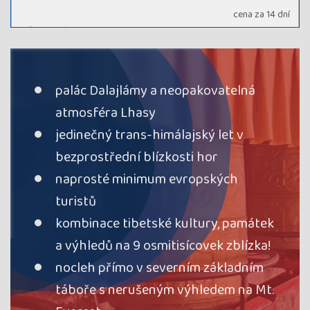
cena za 14 dní
Kód termínu
27TMB01153
rezervovat
volno
palác Dalajlámy a neopakovatelná
Termín
16.05. - 29.05.26
sobota - pátek
atmosféra Lhasy
Cena
125 000 Kč
cena za 14 dní
jedinečný trans-himálajský let v
Kód termínu
26TMB01152
bezprostřední blízkosti hor
VYPRODÁNO, průvodce: Kateřina Krejčová
naprosté minimum evropských
termín
uzavřen
turistů
kombinace tibetské kultury, památek
a výhledů na 9 osmitisícovek zblízka!
nocleh přímo v severním základním
táboře s nerušeným výhledem na Mt.