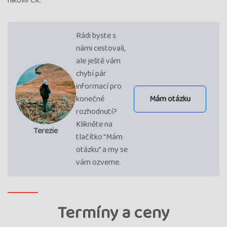
nikoliv CK.
Rádi byste s
námi cestovali,
ale ještě vám
chybí pár
informací pro
konečné
Mám otázku
rozhodnutí?
Klikněte na
Terezie
tlačítko "Mám
otázku" a my se
vám ozveme.
Termíny a ceny