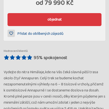
od
79 990 Kč
objednat
Přidat do oblíbených zájezdů
Hodnocení klientů
95% spokojenost
Vydejte do nitra Himálaje, kde na Vás čeká slavná pěší trasa
okolo čtyř Annapuren. Celý trek se budeme kochat
nezapomenutelnými výhledy na 6 – 8 tisícové vrcholy, přičemž
k osmitisícové Annapurně I se dostaneme doslova na dosah.
Kromě plné penze jsou v ceně i nosiči, díky kterým půjdeme jen s
minimální zátěží, což nám umožní zdolat i jeden z nejvýše
položených průsmyku světa ve výšce 5 416 m. Unikátní tečkou