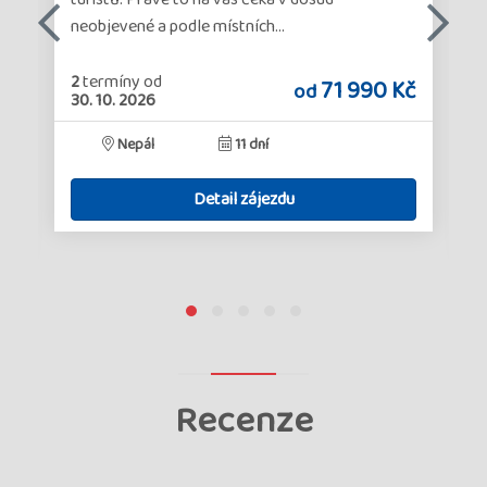
neobjevené a podle místních…
2
termíny
od
71 990 Kč
od
30. 10. 2026
č
Nepál
11 dní
Detail zájezdu
Recenze