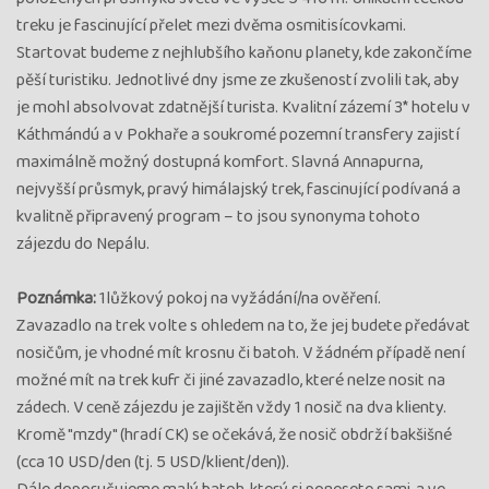
treku je fascinující přelet mezi dvěma osmitisícovkami.
Startovat budeme z nejhlubšího kaňonu planety, kde zakončíme
pěší turistiku. Jednotlivé dny jsme ze zkušeností zvolili tak, aby
je mohl absolvovat zdatnější turista. Kvalitní zázemí 3* hotelu v
Káthmándú a v Pokhaře a soukromé pozemní transfery zajistí
maximálně možný dostupná komfort. Slavná Annapurna,
nejvyšší průsmyk, pravý himálajský trek, fascinující podívaná a
kvalitně připravený program – to jsou synonyma tohoto
zájezdu do Nepálu.
Poznámka:
1lůžkový pokoj na vyžádání/na ověření.
Zavazadlo na trek volte s ohledem na to, že jej budete předávat
nosičům, je vhodné mít krosnu či batoh. V žádném případě není
možné mít na trek kufr či jiné zavazadlo, které nelze nosit na
zádech. V ceně zájezdu je zajištěn vždy 1 nosič na dva klienty.
Kromě "mzdy" (hradí CK) se očekává, že nosič obdrží bakšišné
(cca 10 USD/den (tj. 5 USD/klient/den)).