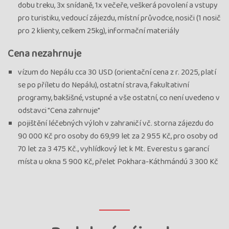
dobu treku, 3x snídaně, 1x večeře, veškerá povolení a vstupy
pro turistiku, vedoucí zájezdu, místní průvodce, nosiči (1 nosič
pro 2 klienty, celkem 25kg), informační materiály
Cena nezahrnuje
vízum do Nepálu cca 30 USD (orientační cena z r. 2025, platí
se po příletu do Nepálu), ostatní strava, fakultativní
programy, bakšišné, vstupné a vše ostatní, co není uvedeno v
odstavci "Cena zahrnuje"
pojištění léčebných výloh v zahraničí vč. storna zájezdu do
90 000 Kč pro osoby do 69,99 let za 2 955 Kč, pro osoby od
70 let za 3 475 Kč., vyhlídkový let k Mt. Everestu s garancí
místa u okna 5 900 Kč, přelet Pokhara-Káthmándú 3 300 Kč