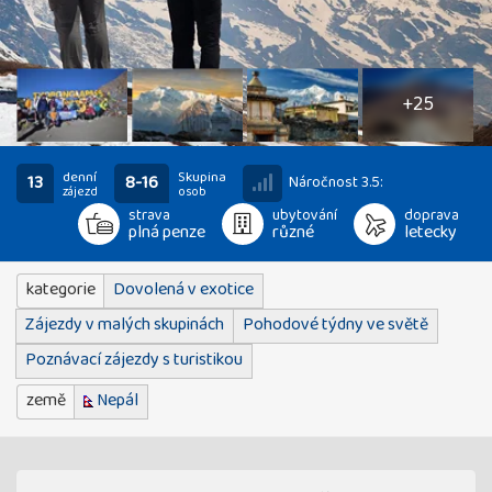
30
fotografií
+25
denní
Skupina
13
8-16
Náročnost 3.5:
zájezd
osob
strava
ubytování
doprava
plná penze
různé
letecky
kategorie
Dovolená v exotice
Zájezdy v malých skupinách
Pohodové týdny ve světě
Poznávací zájezdy s turistikou
země
Nepál