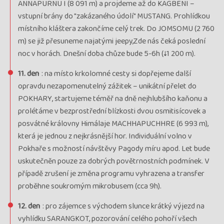
ANNAPURNU I (8 091 m) a projdeme až do KAGBENI –
vstupní brány do "zakázaného údolí" MUSTANG. Prohlídkou
místního kláštera zakončíme celý trek. Do JOMSOMU (2 760
m) se již přesuneme najatými jeepy,Zde nás čeká poslední
noc v horách. Dnešní doba chůze bude 5-6h (↓1 200 m).
11. den
: na místo krkolomné cesty si dopřejeme další
opravdu nezapomenutelný zážitek – unikátní přelet do
POKHARY, startujeme téměř na dně nejhlubšího kaňonu a
prolétáme v bezprostřední blízkosti dvou osmitisícovek a
posvátné královny Himálaje MACHHAPUCHHRE (6 993 m),
která je jednou z nejkrásnější hor. Individuální volno v
Pokhaře s možností návštěvy Pagody míru apod. Let bude
uskutečněn pouze za dobrých povětrnostních podmínek. V
případě zrušení je změna programu vyhrazena a transfer
proběhne soukromým mikrobusem (cca 9h).
12. den
: pro zájemce s východem slunce krátký výjezd na
vyhlídku SARANGKOT, pozorování celého pohoří všech