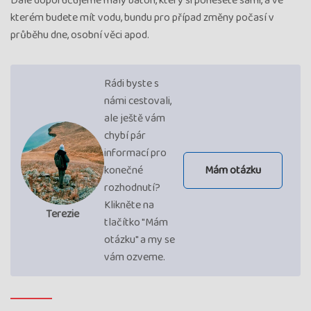
Dále doporučujeme malý batoh, který si ponesete sami, a ve
kterém budete mít vodu, bundu pro případ změny počasí v
průběhu dne, osobní věci apod.
Rádi byste s
námi cestovali,
ale ještě vám
chybí pár
informací pro
konečné
Mám otázku
rozhodnutí?
Klikněte na
Terezie
tlačítko "Mám
otázku" a my se
vám ozveme.