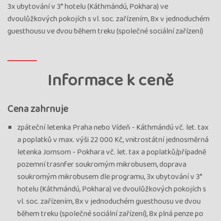
3x ubytování v 3* hotelu (Káthmándú, Pokhara) ve
dvoulůžkových pokojích s vl. soc. zařízením, 8x v jednoduchém
guesthousu ve dvou během treku (společné sociální zařízení)
Informace k ceně
Cena zahrnuje
zpáteční letenka Praha nebo Vídeň - Káthmándú vč. let. tax
a poplatků v max. výši 22 000 Kč, vnitrostátní jednosměrná
letenka Jomsom - Pokhara vč. let. tax a poplatků/případně
pozemní trasnfer soukromým mikrobusem, doprava
soukromým mikrobusem dle programu, 3x ubytování v 3*
hotelu (Káthmándú, Pokhara) ve dvoulůžkových pokojích s
vl. soc. zařízením, 8x v jednoduchém guesthousu ve dvou
během treku (společné sociální zařízení), 8x plná penze po