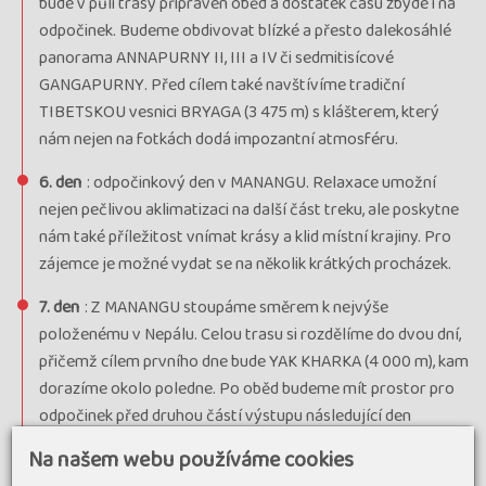
bude v půli trasy připraven oběd a dostatek času zbyde i na
odpočinek. Budeme obdivovat blízké a přesto dalekosáhlé
panorama ANNAPURNY II, III a IV či sedmitisícové
GANGAPURNY. Před cílem také navštívíme tradiční
TIBETSKOU vesnici BRYAGA (3 475 m) s klášterem, který
nám nejen na fotkách dodá impozantní atmosféru.
6. den
: odpočinkový den v MANANGU. Relaxace umožní
nejen pečlivou aklimatizaci na další část treku, ale poskytne
nám také příležitost vnímat krásy a klid místní krajiny. Pro
zájemce je možné vydat se na několik krátkých procházek.
7. den
: Z MANANGU stoupáme směrem k nejvýše
položenému v Nepálu. Celou trasu si rozdělíme do dvou dní,
přičemž cílem prvního dne bude YAK KHARKA (4 000 m), kam
dorazíme okolo poledne. Po oběd budeme mít prostor pro
odpočinek před druhou částí výstupu následující den
popřípadě se můžeme vydat k jedné z nedalekých vyhlídek.
Na našem webu používáme cookies