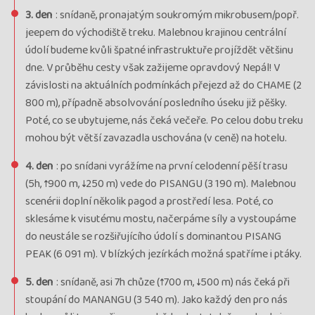
3. den
: snídaně, pronajatým soukromým mikrobusem/popř.
jeepem do východiště treku. Malebnou krajinou centrální
údolí budeme kvůli špatné infrastruktuře projíždět většinu
dne. V průběhu cesty však zažijeme opravdový Nepál! V
závislosti na aktuálních podmínkách přejezd až do CHAME (2
800 m), případně absolvování posledního úseku již pěšky.
Poté, co se ubytujeme, nás čeká večeře. Po celou dobu treku
mohou být větší zavazadla uschována (v ceně) na hotelu.
4. den
: po snídani vyrážíme na první celodenní pěší trasu
(5h, ↑900 m, ↓250 m) vede do PISANGU (3 190 m). Malebnou
scenérii doplní několik pagod a prostředí lesa. Poté, co
sklesáme k visutému mostu, načerpáme síly a vystoupáme
do neustále se rozšiřujícího údolí s dominantou PISANG
PEAK (6 091 m). V blízkých jezírkách možná spatříme i ptáky.
5. den
: snídaně, asi 7h chůze (↑700 m, ↓500 m) nás čeká při
stoupání do MANANGU (3 540 m). Jako každý den pro nás