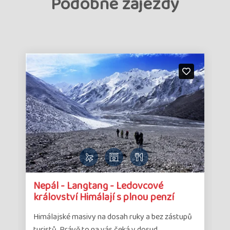
Podobné zájezdy
Detail
Det
Nepál - Langtang - Ledovcové
zájezdu
zá
království Himálají s plnou penzí
Himálajské masivy na dosah ruky a bez zástupů
turistů. Právě to na vás čeká v dosud