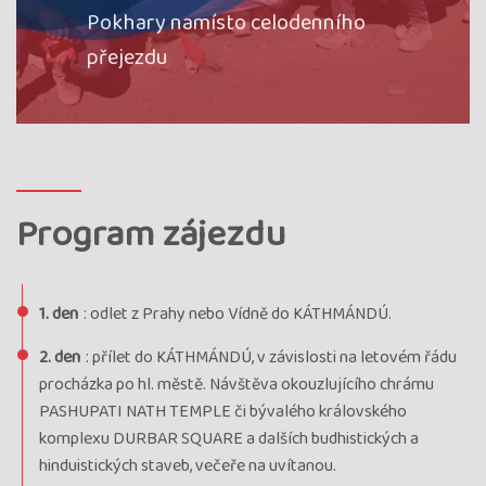
Pokhary namísto celodenního
přejezdu
Program zájezdu
1. den
: odlet z Prahy nebo Vídně do KÁTHMÁNDÚ.
2. den
: přílet do KÁTHMÁNDÚ, v závislosti na letovém řádu
procházka po hl. městě. Návštěva okouzlujícího chrámu
PASHUPATI NATH TEMPLE či bývalého královského
komplexu DURBAR SQUARE a dalších budhistických a
hinduistických staveb, večeře na uvítanou.