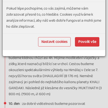
8. den
: Pokračujeme směrem k jednomu z nejvyšších
průsmyků světa, ke kterému nám zbývají dva dny chůze.
Pokud lépe pochopíme, co vás zajímá, můžeme vám
Dnes (6-7h, ↑1 000 m, ↓100 m) stoupáme podél řeky JARSANG
zobrazovat přesně to, co hledáte. Cookies využíváme k
KHOLA až do výšky 4 450 m, kde se ve vesnici THORUNGLA
analýze informací, aby náš web dobře fungoval a mohli jsme
PHEDI ubytujeme. Cestou nás mimo jiné čeká přechod
ho dále zlepšovat.
téměř 400 m dlouhého visutého mostu (zájemci mohou
most obejít).
Nastavit cookies
Povolit vše
9. den
: jedním ze zlatých hřebů zájezdu je dnešní závěrečné
stoupání do slavného THORONG LA PASS (5 416 m). Stoupat
budeme klidnou chůzí asi 4h. Míjíme modlitební vlaječky a
zídky, které naznačují blížící se vrchol. Cestou budeme
okouzleni spektakulárními výhledy na Himálaj v čele se 7.
nejvyšší horou světa DHAULAGIRÍ (8 176 m). Neméně
zajímavý je i pohled do nejhlubšího kaňonu planety KHALI
GANDAKI. Následně již klesáme do vesničky MUKTINATH (3
800 m). (↑900 m, ↓1 600 m)
10. den
: za dobré viditelnosti budeme pozorovat