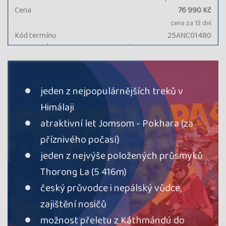
Cena
76 990 Kč
cena za 13 dní
Kód termínu
25ANC01480
VYPRODÁNO, průvodce: Petr Kylián
termín
uzavřen
jeden z nejpopulárnějších treků v
Himálaji
atraktivní let Jomsom - Pokhara (za
příznivého počasí)
jeden z nejvýše položených průsmyků
Thorong La (5 416m)
český průvodce i nepálský vůdce,
zajištění nosičů
možnost přeletu z Káthmándú do