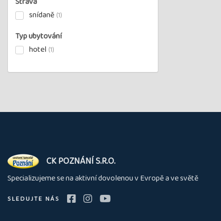
Strava
snídaně
(1)
Typ ubytování
hotel
(1)
O
CK POZNÁNÍ S.R.O.
nás
Specializujeme se na aktivní dovolenou v Evropě a ve světě
SLEDUJTE NÁS