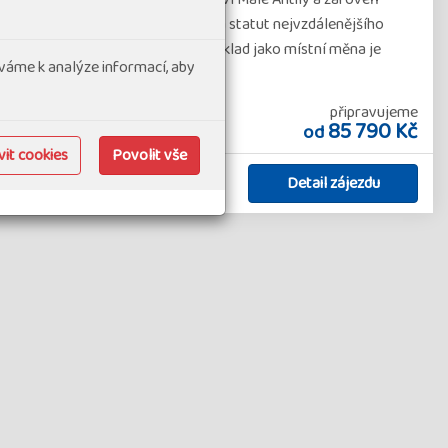
ie a je součástí Evropské unie (má statut nejvzdálenějšího
uristiku přináší mnoho výhod, například jako místní měna je
váme k analýze informací, aby
připravujeme
Zájezdy v malých skupinách
85 790 Kč
od
it cookies
Povolit vše
Detail zájezdu
Náročnost 1.5
Skupina 8