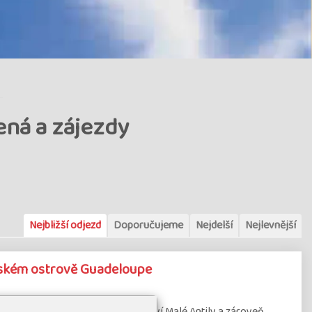
ná a zájezdy
Nejbližší odjezd
Doporučujeme
Nejdelší
Nejlevnější
ském ostrově Guadeloupe
 Guadeloupe je součástí souostroví Malé Antily a zároveň