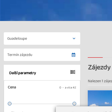
Zájezdy
Další parametry
Nalezen 1 záje
Cena
0
a více Kč