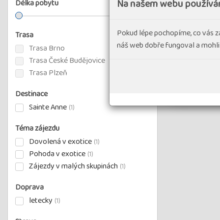
Na našem webu používá
Délka pobytu
1
a více dní
Pokud lépe pochopíme, co vás z
Trasa
náš web dobře fungoval a mohli
Trasa Brno
Trasa České Budějovice
Trasa Plzeň
Destinace
Sainte Anne
(1)
Téma zájezdu
Dovolená v exotice
(1)
Pohoda v exotice
(1)
Zájezdy v malých skupinách
(1)
Doprava
letecky
(1)