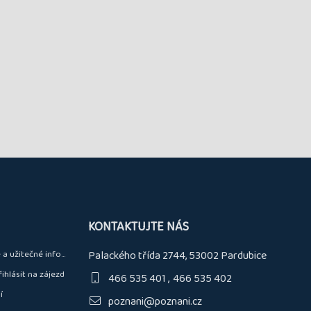
KONTAKTUJTE NÁS
a užitečné informace
Palackého třída 2744, 53002 Pardubice
řihlásit na zájezd
466 535 401
466 535 402
í
poznani@poznani.cz