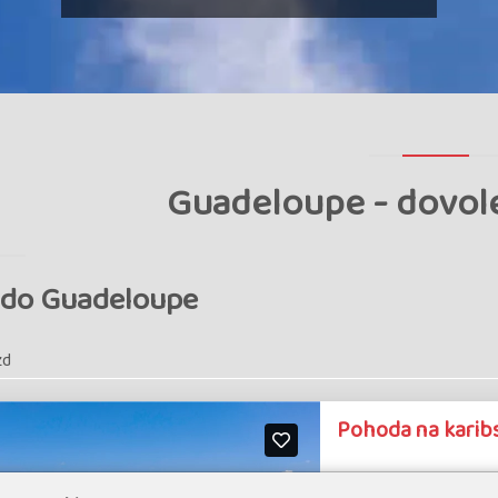
Guadeloupe - dovole
 do Guadeloupe
zd
Pohoda na karib
"Ostrov krásných vod"