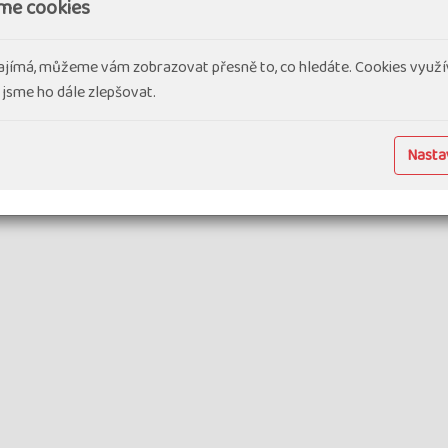
me cookies
zámořský region Franc
regionu EU), což pro t
ajímá, můžeme vám zobrazovat přesně to, co hledáte. Cookies využí
využíváno…
 jsme ho dále zlepšovat.
#Dovolená v exotice
#
Nastav
Guadeloupe
11 dní