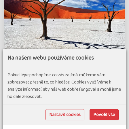
Na našem webu používáme cookies
Pokud lépe pochopíme, co vás zajímá, můžeme vám
Namibie, Zimbabwe, Zambie, Botswana -
Pohodový týden - Pouští a pralesem k
zobrazovat přesně to, co hledáte. Cookies využíváme k
Viktoriiným vodopádům
analýze informací, aby náš web dobře fungoval a mohli jsme
ho dále zlepšovat.
95% spokojenost
(20 hodnocení)
Unikátně sestavený program umožňuje navštívit dvě
Nastavit cookies
Povolit vše
opravdu velkolepé lokality bez dlouhých přejezdů! Zájezd
začneme ve světoznámé poušti Namib, kde se projdeme po