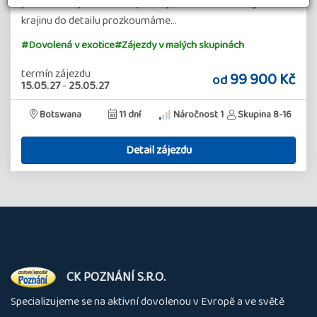
jedněch z největších dun planety. Mimořádně fotogenickou
krajinu do detailu prozkoumáme…
#Dovolená v exotice
#Zájezdy v malých skupinách
termín zájezdu
99 900 Kč
od
15.05.27
-
25.05.27
Botswana
11 dní
Náročnost 1
Skupina 8-16
Detail zájezdu
O
CK POZNÁNÍ S.R.O.
nás
Specializujeme se na aktivní dovolenou v Evropě a ve světě