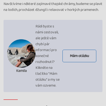
Navštívíme i některé zajímavé thajské chrámy, budeme se plavit
na lodích, procházet džunglí i relaxovat v horkých pramenech.
Rádi byste s
námi cestovali,
ale ještě vám
chybí pár
informací pro
konečné
Mám otázku
rozhodnutí?
Klikněte na
Kamila
tlačítko "Mám
otázku" a my se
vám ozveme.