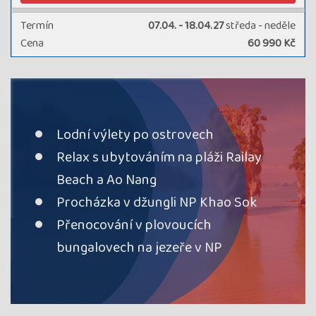
Termín
07.04. - 18.04.27
středa - neděle
Cena
60 990 Kč
cena za 12 dní
Kód termínu
27THJ02161
průvodce:
Kateřina Krejčová
rezervovat
volno
Lodní výlety po ostrovech
Relax s ubytováním na pláži Railay
Termín
06.11. - 17.11.25
čtvrtek - pondělí
Cena
Beach a Ao Nang
56 990 Kč
cena za 12 dní
Procházka v džungli NP Khao Sok
Kód termínu
25THJ02161
Přenocování v plovoucích
VYPRODÁNO, garance odjezdu, průvodce: Kateřina
bungalovech na jezeře v NP
Krejčová
termín
uzavřen
Termín
28.12. - 08.01.26
neděle - čtvrtek