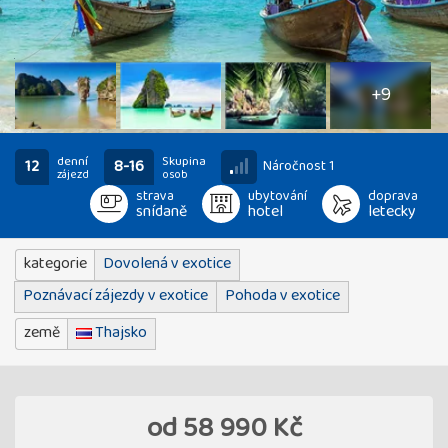
14
fotografií
+9
denní
Skupina
12
8-16
Náročnost 1
zájezd
osob
strava
ubytování
doprava
snídaně
hotel
letecky
kategorie
Dovolená v exotice
Poznávací zájezdy v exotice
Pohoda v exotice
země
Thajsko
od
58 990 Kč