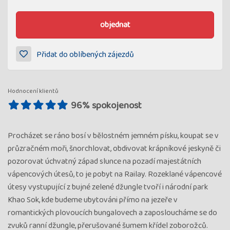
objednat
Přidat do oblíbených zájezdů
Hodnocení klientů
96% spokojenost
Procházet se ráno bosí v bělostném jemném písku, koupat se v
průzračném moři, šnorchlovat, obdivovat krápníkové jeskyně či
pozorovat úchvatný západ slunce na pozadí majestátních
vápencových útesů, to je pobyt na Railay. Rozeklané vápencové
útesy vystupující z bujné zelené džungle tvoří i národní park
Khao Sok, kde budeme ubytováni přímo na jezeře v
romantických plovoucích bungalovech a zaposloucháme se do
zvuků ranní džungle, přerušované šumem křídel zoborožců.