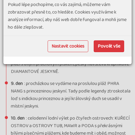
Pokud lépe pochopíme, co vás zajímá, můžeme vám
krápníkové jeskyně. Ubytování v jednoduchých bungalovech
zobrazovat přesně to, co hledáte. Cookies využíváme k
na jezeře, večeře. Druhý den ráno safari lodí s pozorováním
analýze informací, aby náš web dobře fungoval a mohli jsme
místní fauny - zejména opic a zoborožců, kteří zde hnízdí.
ho dále zlepšovat.
Návrat do Krabi. Všichni odpoledne transfer lodí na
poloostrov RAILAY. Ubytování (4 noci na jednom místě).
Nastavit cookies
Povolit vše
8. den
: poloostrov RAILAY obklopený neproniknutelnými
vápencovými masivy porostlými bujnou džunglí, relaxace na
pláži s bílým prachovým pískem, pěšky návštěva krápníkové
DIAMANTOVÉ JESKYNĚ.
9. den
: procházkou se vydáme na proslulou pláž PHRA
NANG s princezninou jeskyní. Tady podle legendy ztroskotala
loď s indickou princeznou a její královský duch se usadil v
místní jeskyni.
10. den
: celodenní lodní výlet po čtyřech ostrovech: KUŘECÍ
OSTROV a OSTROVY TUB, MAWR a PODA s překrásnými
bílými písečnými plážemi, kde budeme mít i oběd, možnost