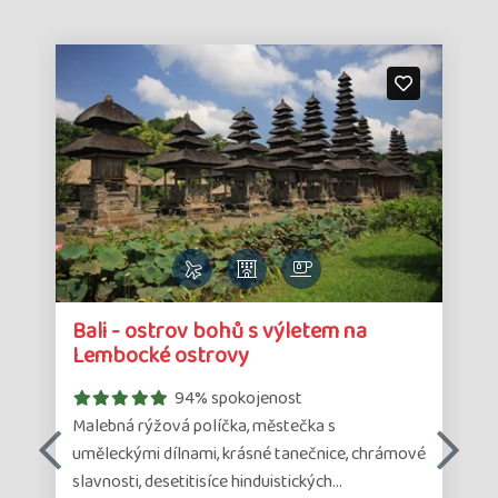
Detail
Det
Bali - ostrov bohů s výletem na
zájezdu
zá
Lembocké ostrovy
94% spokojenost
Malebná rýžová políčka, městečka s
i
uměleckými dílnami, krásné tanečnice, chrámové
slavnosti, desetitisíce hinduistických…