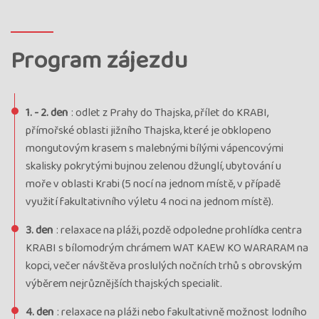
Cena
107 990 Kč
cena za 12 dní
Kód termínu
25THJ02162
Program zájezdu
SILVESTR V THAJSKU, doporučujeme včasnou rezervaci,
průvodce: Jitka Herzánová
termín
1. - 2. den
: odlet z Prahy do Thajska, přílet do KRABI,
uzavřen
přímořské oblasti jižního Thajska, které je obklopeno
Termín
mongutovým krasem s malebnými bílými vápencovými
06.02. - 17.02.26
pátek - úterý
Cena
skalisky pokrytými bujnou zelenou džunglí, ubytování u
58 990 Kč
moře v oblasti Krabi (5 nocí na jednom místě, v případě
cena za 12 dní
Kód termínu
využití fakultativního výletu 4 noci na jednom místě).
26THJ02160
průvodce: Jitka Herzánová
3. den
: relaxace na pláži, pozdě odpoledne prohlídka centra
termín
KRABI s bílomodrým chrámem WAT KAEW KO WARARAM na
uzavřen
kopci, večer návštěva proslulých nočních trhů s obrovským
výběrem nejrůznějších thajských specialit.
4. den
: relaxace na pláži nebo fakultativně možnost lodního