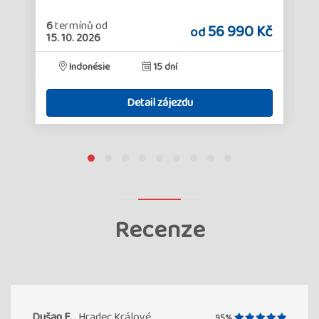
6
termínů
od
č
56 990 Kč
od
15. 10. 2026
Indonésie
15 dní
Detail zájezdu
Recenze
Dušan F.
Hradec Králové
95%