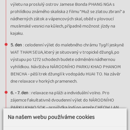
výletu na proslulý ostrov Jamese Bonda PHANG NGA s
prohlídkou známého skaliska z filmu "Muž se zlatou zbraní" a
nádherných zátok a vápencových skal, oběd v plovoucí
muslimské vesnici na kůlech, případně možnost jízdy na
kajaku.
5. den
: celodenní výlet do malebného chrámu Tygří jeskyně
WAT THAM SEUA, který je situovaný v tropické džungli, po
výstupu po 1272 schodech budete odměněni nádhernou
vyhlídkou. Návštěva NÁRODNÍHO PARKU KHAO PHANOM
BENCHA - pěší trek džunglí k vodopádu HUAI TO. Na závěr
dne relaxace v horkých pramenech.
6. - 7. den
: relaxace na pláži a individuální volno. Pro
zájemce fakultativně dvoudenní výlet do NÁRODNÍHO
PARKU KHAO SOK - projížďka lodí po jezeře CHEOW LAN,
které obklopují vysoké vápencové skály porostlé
Na našem webu používáme cookies
neprostupnou džunglí, oběd, koupání, později odpoledne
krátký trek džunglí, plavba na bambusovém voru a návštěva