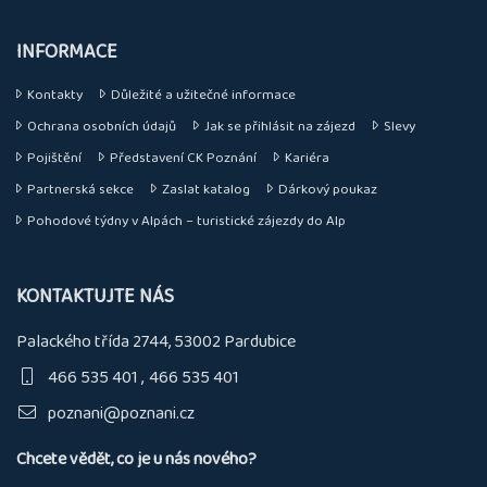
INFORMACE
Kontakty
Důležité a užitečné informace
Ochrana osobních údajů
Jak se přihlásit na zájezd
Slevy
Pojištění
Představení CK Poznání
Kariéra
Partnerská sekce
Zaslat katalog
Dárkový poukaz
Pohodové týdny v Alpách – turistické zájezdy do Alp
KONTAKTUJTE NÁS
Palackého třída 2744, 53002 Pardubice
466 535 401
466 535 401
poznani@poznani.cz
Chcete vědět, co je u nás nového?