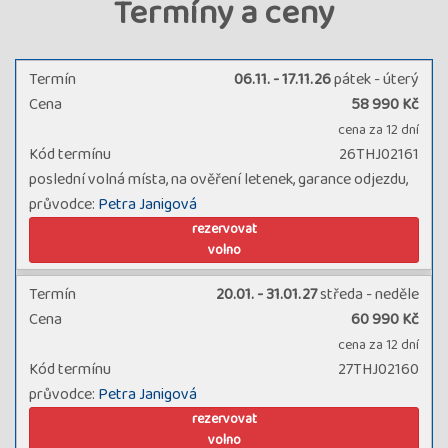
Termíny a ceny
Termín
06.11. - 17.11.26
pátek - úterý
Cena
58 990 Kč
cena za 12 dní
Kód termínu
26THJ02161
poslední volná místa, na ověření letenek, garance odjezdu,
průvodce:
Petra Janigová
rezervovat
volno
Termín
20.01. - 31.01.27
středa - neděle
Cena
60 990 Kč
cena za 12 dní
Kód termínu
27THJ02160
průvodce:
Petra Janigová
rezervovat
volno