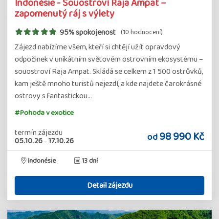
Indonésie - Souostroví Raja Ampat –
zapomenutý ráj s výlety
95% spokojenost
(10 hodnocení)
Zájezd nabízíme všem, kteří si chtějí užít opravdový
odpočinek v unikátním světovém ostrovním ekosystému –
souostroví Raja Ampat. Skládá se celkem z 1 500 ostrůvků,
kam ještě mnoho turistů nejezdí, a kde najdete čarokrásné
ostrovy s fantastickou…
#Pohoda v exotice
termín zájezdu
98 990 Kč
od
05.10.26
-
17.10.26
Indonésie
13 dní
Detail zájezdu