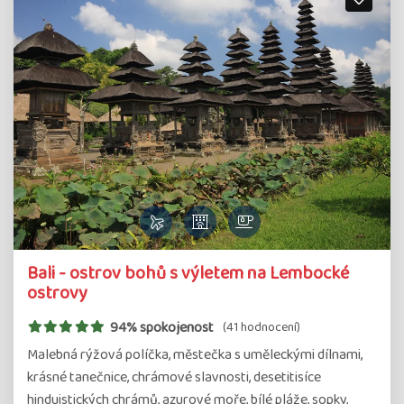
Bali - ostrov bohů s výletem na Lembocké
ostrovy
94% spokojenost
(41 hodnocení)
Malebná rýžová políčka, městečka s uměleckými dílnami,
krásné tanečnice, chrámové slavnosti, desetitisíce
hinduistických chrámů, azurové moře, bílé pláže, sopky,