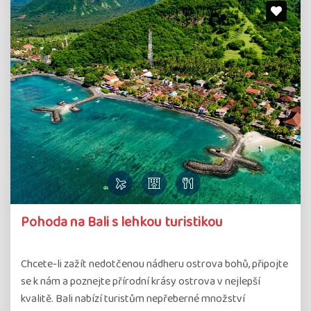
Pohoda na Bali s lehkou turistikou
Chcete-li zažít nedotčenou nádheru ostrova bohů, připojte
se k nám a poznejte přírodní krásy ostrova v nejlepší
kvalitě. Bali nabízí turistům nepřeberné množství