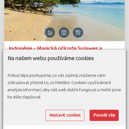
Indonésie - Magická příroda Sulawes a
pohoda v opuštěném ráji ostrova Siladen
Na našem webu používáme cookies
Tento zájezd je určen především milovníkům exotiky, kteří
nemají v lásce přelidněná nejnavštěvovanější místa, ale
Pokud lépe pochopíme, co vás zajímá, můžeme vám
přitom hledají tropickou přírodu, pohodu na písčitých
zobrazovat přesně to, co hledáte. Cookies využíváme k
plážích, koupání a k tomu poznávání zajímavostí. Vše, co si
analýze informací, aby náš web dobře fungoval a mohli jsme
představíte pod…
ho dále zlepšovat.
#Dovolená v exotice
#Zájezdy v malých skupinách
Nastavit cookies
Povolit vše
termín zájezdu
82 990 Kč
od
20.09.26
-
03.10.26