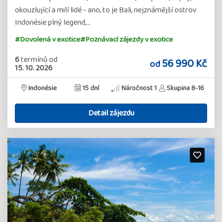
okouzlující a milí lidé - ano, to je Bali, nejznámější ostrov
Indonésie plný legend,…
#Dovolená v exotice
#Poznávací zájezdy v exotice
6
termínů
od
56 990 Kč
od
15. 10. 2026
Indonésie
15 dní
Náročnost 1
Skupina 8-16
Detail zájezdu