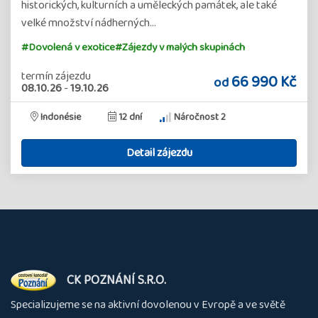
historických, kulturních a uměleckých památek, ale také
velké množství nádherných…
#Dovolená v exotice
#Zájezdy v malých skupinách
termín zájezdu
66 990 Kč
od
08.10.26
-
19.10.26
Indonésie
12 dní
Náročnost 2
Detail zájezdu
O
CK POZNÁNÍ S.R.O.
nás
Specializujeme se na aktivní dovolenou v Evropě a ve světě