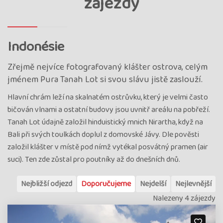
zájezdy
Indonésie
Zřejmě nejvíce fotografovaný klášter ostrova, celým
jménem Pura Tanah Lot si svou slávu jistě zaslouží.
Hlavní chrám leží na skalnatém ostrůvku, který je velmi často
bičován vlnami a ostatní budovy jsou uvnitř areálu na pobřeží.
Tanah Lot údajně založil hinduistický mnich Nirartha, když na
Bali při svých toulkách doplul z domovské Jávy. Dle pověsti
založil klášter v místě pod nímž vytékal posvátný pramen (air
suci). Ten zde zůstal pro poutníky až do dnešních dnů.
Nejbližší odjezd
Doporučujeme
Nejdelší
Nejlevnější
Nalezeny 4 zájezdy