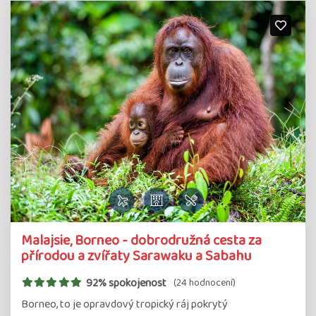
Malajsie, Borneo - dobrodružná cesta za
přírodou a zvířaty Sarawaku a Sabahu
92% spokojenost
(24 hodnocení)
Borneo, to je opravdový tropický ráj pokrytý