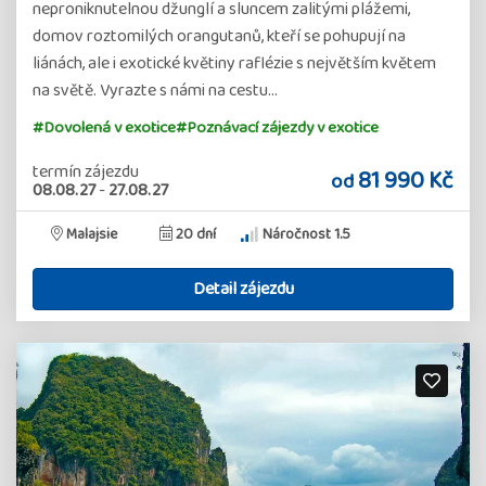
neproniknutelnou džunglí a sluncem zalitými plážemi,
domov roztomilých orangutanů, kteří se pohupují na
liánách, ale i exotické květiny raflézie s největším květem
na světě. Vyrazte s námi na cestu…
#Dovolená v exotice
#Poznávací zájezdy v exotice
termín zájezdu
81 990 Kč
od
08.08.27
-
27.08.27
Malajsie
20 dní
Náročnost 1.5
Detail zájezdu