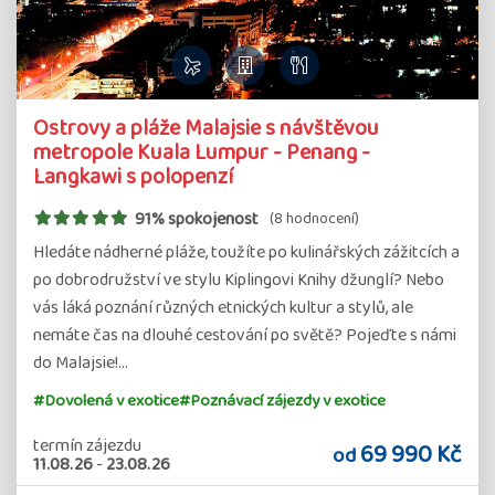
Ostrovy a pláže Malajsie s návštěvou
metropole Kuala Lumpur - Penang -
Langkawi s polopenzí
91% spokojenost
(8 hodnocení)
Hledáte nádherné pláže, toužíte po kulinářských zážitcích a
po dobrodružství ve stylu Kiplingovi Knihy džunglí? Nebo
vás láká poznání různých etnických kultur a stylů, ale
nemáte čas na dlouhé cestování po světě? Pojeďte s námi
do Malajsie!…
#Dovolená v exotice
#Poznávací zájezdy v exotice
termín zájezdu
69 990 Kč
od
11.08.26
-
23.08.26