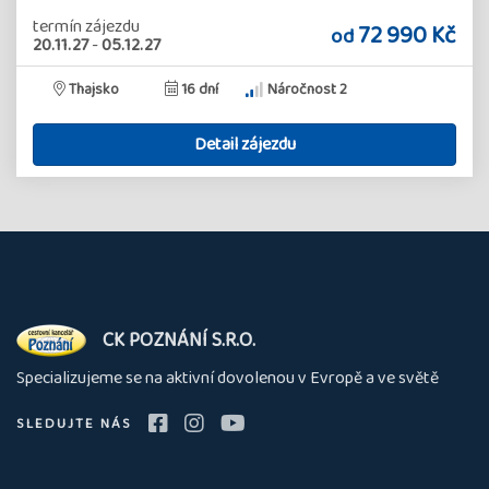
termín zájezdu
72 990 Kč
od
20.11.27
-
05.12.27
Thajsko
16 dní
Náročnost 2
Detail zájezdu
O
CK POZNÁNÍ S.R.O.
nás
Specializujeme se na aktivní dovolenou v Evropě a ve světě
SLEDUJTE NÁS