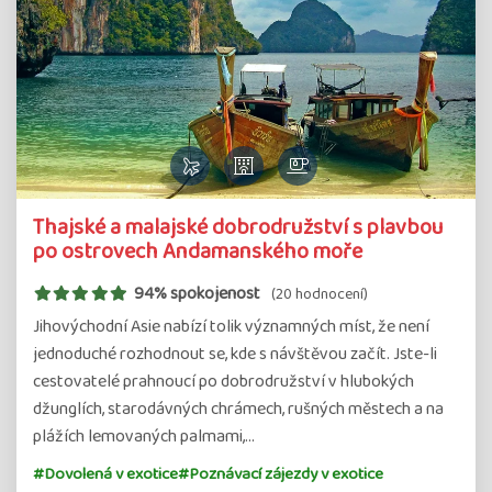
Thajské a malajské dobrodružství s plavbou
po ostrovech Andamanského moře
94% spokojenost
(20 hodnocení)
Jihovýchodní Asie nabízí tolik významných míst, že není
jednoduché rozhodnout se, kde s návštěvou začít. Jste-li
cestovatelé prahnoucí po dobrodružství v hlubokých
džunglích, starodávných chrámech, rušných městech a na
plážích lemovaných palmami,…
#Dovolená v exotice
#Poznávací zájezdy v exotice