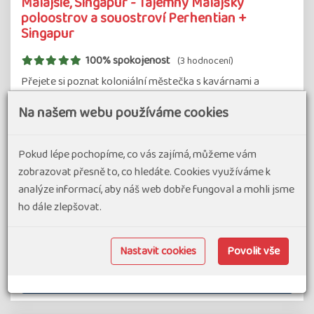
Malajsie, Singapur - Tajemný Malajský
poloostrov a souostroví Perhentian +
Singapur
100% spokojenost
(3 hodnocení)
Přejete si poznat koloniální městečka s kavárnami a
restauracemi, zajímáte se o přírodní bohatství země,
Na našem webu používáme cookies
toužíte se podívat na okolní krajinu z výšky mrakodrapů,
ochutnat nejlepší čaj světa nebo si odpočinout na
nejkrásnějších plážích? Vydejte…
Pokud lépe pochopíme, co vás zajímá, můžeme vám
zobrazovat přesně to, co hledáte. Cookies využíváme k
#Dovolená v exotice
analýze informací, aby náš web dobře fungoval a mohli jsme
termín zájezdu
76 990 Kč
ho dále zlepšovat.
od
29.04.27
-
14.05.27
Malajsie
16 dní
Náročnost 2
Skupina 8-16
Nastavit cookies
Povolit vše
Detail zájezdu