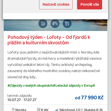
Nastavit cookies
Povolit vše
Pohodový týden - Lofoty – Od fjordů k
plážím a kulturním skvostům
Lofoty jsou jedním z nejúchvatnějších míst v Norsku, kde
dramatické fjordy, strmé hory a malebné rybářské vesnice
vytvářejí unikátní letní ráj. Tento arktický archipelag,
zasazený do klidného modrého oceánu, nabízí nekonečné
slunečné dny, kdy…
#Zájezdy v malých skupinách
#Letecké zájezdy v Evropě
termín zájezdu
77 990 Kč
od
10.07.27
-
17.07.27
Norsko
8 dní
Náročnost 2.5
Skupina 8-16