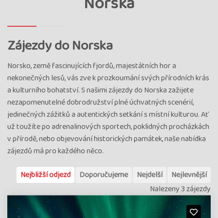
Norska
Zájezdy do Norska
Norsko, země fascinujících fjordů, majestátních hor a
nekonečných lesů, vás zve k prozkoumání svých přírodních krás
a kulturního bohatství. S našimi zájezdy do Norska zažijete
nezapomenutelné dobrodružství plné úchvatných scenérií,
jedinečných zážitků a autentických setkání s místní kulturou. Ať
už toužíte po adrenalinových sportech, poklidných procházkách
v přírodě, nebo objevování historických památek, naše nabídka
zájezdů má pro každého něco.
Nejbližší odjezd
Doporučujeme
Nejdelší
Nejlevnější
Nalezeny 3 zájezdy