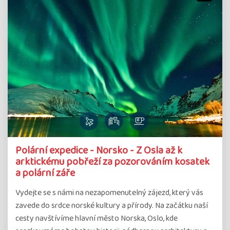
Polární expedice - Norsko - Z Osla až k
arktickému pobřeží za pozorováním kosatek
a polární záře
Vydejte se s námi na nezapomenutelný zájezd, který vás
zavede do srdce norské kultury a přírody. Na začátku naší
cesty navštívíme hlavní město Norska, Oslo, kde