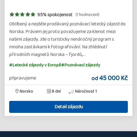
95% spokojenost
(1 hodnocení)
Oblíbený a nejdéle prodávaný poznávací letecký zájezd do
Norska. Právem jej proto považujeme za klenot mezi
našimi zájezdy. Jde o turisticky nenáročný program s
mnoha zastávkami k fotografování. Na zhlédnutí
přírodních magnetů Norska – fjordů,…
#Letecké zájezdy v Evropě
#Poznávací zájezdy
45 000 Kč
od
připravujeme
Norsko
8 dní
Náročnost 1
Detail zájezdu