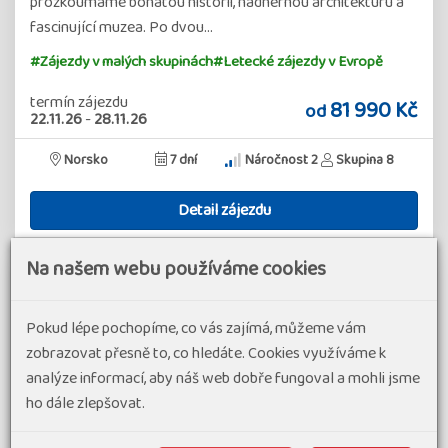
prozkoumáme bohatou historii, nádhernou architekturu a
fascinující muzea. Po dvou…
#Zájezdy v malých skupinách
#Letecké zájezdy v Evropě
termín zájezdu
81 990 Kč
od
22.11.26
-
28.11.26
Norsko
7 dní
Náročnost 2
Skupina 8
Detail zájezdu
Na našem webu používáme cookies
Pokud lépe pochopíme, co vás zajímá, můžeme vám
zobrazovat přesně to, co hledáte. Cookies využíváme k
analýze informací, aby náš web dobře fungoval a mohli jsme
ho dále zlepšovat.