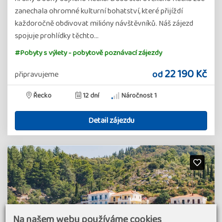
zanechala ohromné kulturní bohatství, které přijíždí
každoročně obdivovat milióny návštěvníků. Náš zájezd
spojuje prohlídky těchto…
#Pobyty s výlety - pobytově poznávací zájezdy
22 190 Kč
od
připravujeme
Řecko
12 dní
Náročnost 1
Detail zájezdu
Na našem webu používáme cookies