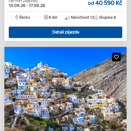
termín zájezdu
40 590 Kč
od
10.09.26
-
17.09.26
Řecko
8 dní
Náročnost 1.5
Skupina 8
Detail zájezdu