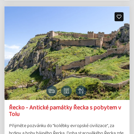
Řecko - Antické památky Řecka s pobytem v
Tolu
Přijměte pozvánku do "kolébky evropské civilizace", za
hrdiny a bohy bájného Řecka. Doba starověkého Řecka zde