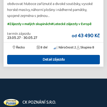
obdivovat hluboce zaříznuté a divoké soutěsky, vysoké
horské masívy, náhorní plošiny i nádherné památky,
spojené zejména s jednou…
#Zájezdy v malých skupinách
#Letecké zájezdy v Evropě
termín zájezdu
43 490 Kč
od
23.05.27
-
30.05.27
Řecko
8 dní
Náročnost 2
Skupina 8
Detail zájezdu
O
CK POZNÁNÍ S.R.O.