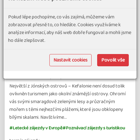
Pokud lépe pochopíme, co vás zajímá, můžeme vám
zobrazovat přesně to, co hledáte. Cookies využíváme k
analýze informací, aby náš web dobře fungoval a mohli jsme
ho dále zlepšovat.
Pohodový týden - Řecko - Zelený ostrov
Nastavit cookies
Povolit vše
Kefalonia a Odysseova Ithaka
97% spokojenost
(8 hodnocení)
Největší z Jónských ostrovů – Kefalonie není dosud tolik
ovlivněn turismem jako okolní známější ostrovy. Ohromí
vás svými smaragdově zelenými lesy a průzračným
mořem s těmi nejhezčími plážemi, které jsou obklopeny
bílými skalami. Navštívíme…
#Letecké zájezdy v Evropě
#Poznávací zájezdy s turistikou