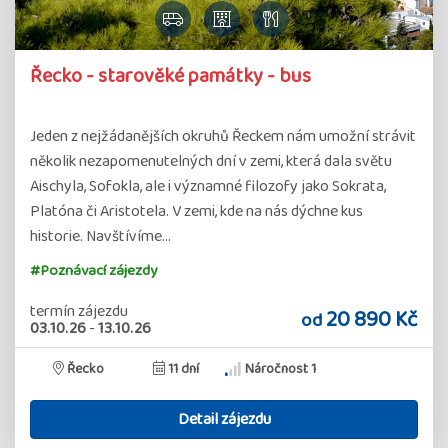
Řecko - starověké památky - bus
Jeden z nejžádanějších okruhů Řeckem nám umožní strávit
několik nezapomenutelných dní v zemi, která dala světu
Aischyla, Sofokla, ale i významné filozofy jako Sokrata,
Platóna či Aristotela. V zemi, kde na nás dýchne kus
historie. Navštívíme…
#Poznávací zájezdy
termín zájezdu
20 890 Kč
od
03.10.26
-
13.10.26
Řecko
11 dní
Náročnost 1
Detail zájezdu