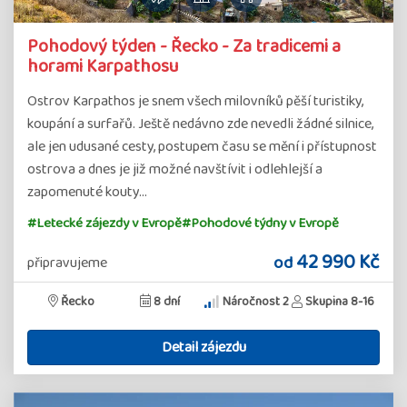
Pohodový týden - Řecko - Za tradicemi a
horami Karpathosu
Ostrov Karpathos je snem všech milovníků pěší turistiky,
koupání a surfařů. Ještě nedávno zde nevedli žádné silnice,
ale jen udusané cesty, postupem času se mění i přístupnost
ostrova a dnes je již možné navštívit i odlehlejší a
zapomenuté kouty…
#Letecké zájezdy v Evropě
#Pohodové týdny v Evropě
42 990 Kč
od
připravujeme
Řecko
8 dní
Náročnost 2
Skupina 8-16
Detail zájezdu